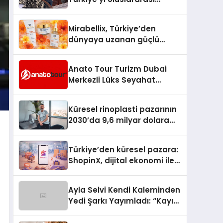
Arenada Tanıtmayı
Hedefliyor
Mirabellix, Türkiye’den
dünyaya uzanan güçlü
büyümesini sürdürüyor
Anato Tour Turizm Dubai
Merkezli Lüks Seyahat
Hizmetleriyle Küresel
Turizmde Öne Çıkıyor
Küresel rinoplasti pazarının
2030’da 9,6 milyar dolara
ulaşması bekleniyor
Türkiye’den küresel pazara:
ShopinX, dijital ekonomi ile
gerçek dünya alışverişini bir
araya getirmeyi hedefliyor
Ayla Selvi Kendi Kaleminden
Yedi Şarkı Yayımladı: “Kayıp
Kasetler 1” 31 Temmuz’da
Çıktı