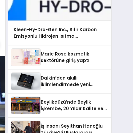
Kleen-Hy-Dro-Gen Inc., Sıfır Karbon
Emisyonlu Hidrojen Isıtma
Teknolojisinde ISO ve TSSA Düzenleyici
Onaylarını Aldı
Marie Rose kozmetik
sektörüne giriş yaptı
Daikin’den akıllı
iklimlendirmede yeni
dönem: Madoka Plus
Türkiye’de
Beylikdüzü’nde Beylik
İşkembe, 20 Yıldır Kalite ve
Lezzetin Değişmeyen Adresi
İş İnsanı Seyithan Hanoğlu
Türkiye’yi Uluslararası