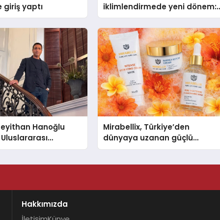
 giriş yaptı
iklimlendirmede yeni dönem:
Madoka Plus Türkiye’de
 Seyithan Hanoğlu
Mirabellix, Türkiye’den
 Uluslararası
dünyaya uzanan güçlü
Tanıtmayı Hedefliyor
büyümesini sürdürüyor
Hakkımızda
İletişim
Künye