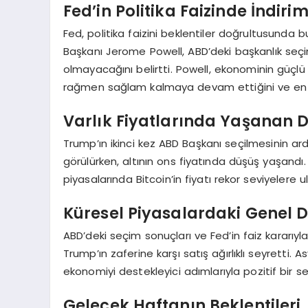
Fed’in Politika Faizinde İndiri
Fed, politika faizini beklentiler doğrultusunda bu
Başkanı Jerome Powell, ABD’deki başkanlık seçim
olmayacağını belirtti. Powell, ekonominin güçl
rağmen sağlam kalmaya devam ettiğini ve enfla
Varlık Fiyatlarında Yaşanan 
Trump’ın ikinci kez ABD Başkanı seçilmesinin ard
görülürken, altının ons fiyatında düşüş yaşandı
piyasalarında Bitcoin’in fiyatı rekor seviyelere u
Küresel Piyasalardaki Genel
ABD’deki seçim sonuçları ve Fed’in faiz kararıyla
Trump’ın zaferine karşı satış ağırlıklı seyretti. 
ekonomiyi destekleyici adımlarıyla pozitif bir sey
Gelecek Haftanın Beklentileri