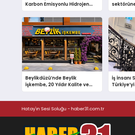
Karbon Emisyonlu Hidrojen
sektörüne
Isıtma Teknolojisinde ISO ve
TSSA Düzenleyici Onaylarını
Aldı
Beylikdüzü’nde Beylik
İş İnsanı
İşkembe, 20 Yıldır Kalite ve
Türkiye’yi
Lezzetin Değişmeyen Adresi
Arenada 
Hatay'ın Sesi Soluğu - haber31.com.tr