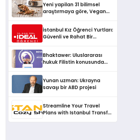
Yeni yapilan 31 bilimsel
araştırmaya göre, Vegan
Köpek Maması ve Vegan
Kedi Mamasının İyi
İstanbul Kız Öğrenci Yurtları:
Sindirildiğini Ortaya Koydu
Güvenli ve Rahat Bir
Konaklama Seçeneği
Bhaktawer: Uluslararası
hukuk Filistin konusunda
çifte standart uyguluyor
Yunan uzman: Ukrayna
savaşı bir ABD projesi
Streamline Your Travel
Plans with Istanbul Transfer
Services