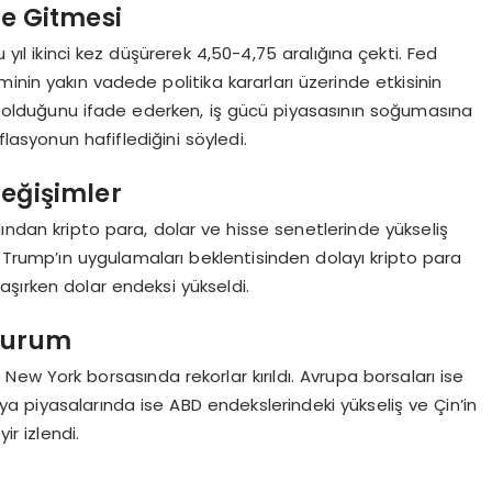
me Gitmesi
 yıl ikinci kez düşürerek 4,50-4,75 aralığına çekti. Fed
inin yakın vadede politika kararları üzerinde etkisinin
ü olduğunu ifade ederken, iş gücü piyasasının soğumasına
syonun hafiflediğini söyledi.
Değişimler
ından kripto para, dolar ve hisse senetlerinde yükseliş
. Trump’ın uygulamaları beklentisinden dolayı kripto para
laşırken dolar endeksi yükseldi.
 Durum
 New York borsasında rekorlar kırıldı. Avrupa borsaları ise
Asya piyasalarında ise ABD endekslerindeki yükseliş ve Çin’in
ir izlendi.