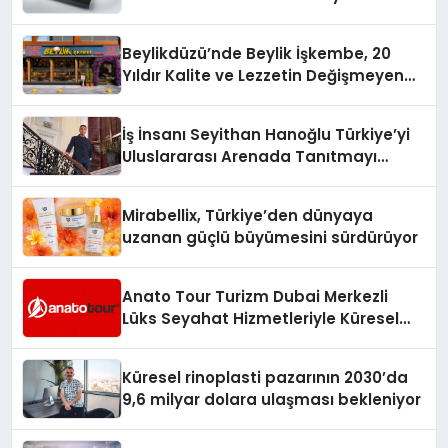
Beylikdüzü’nde Beylik İşkembe, 20
Yıldır Kalite ve Lezzetin Değişmeyen
Adresi
İş İnsanı Seyithan Hanoğlu Türkiye’yi
Uluslararası Arenada Tanıtmayı
Hedefliyor
Mirabellix, Türkiye’den dünyaya
uzanan güçlü büyümesini sürdürüyor
Anato Tour Turizm Dubai Merkezli
Lüks Seyahat Hizmetleriyle Küresel
Turizmde Öne Çıkıyor
Küresel rinoplasti pazarının 2030’da
9,6 milyar dolara ulaşması bekleniyor