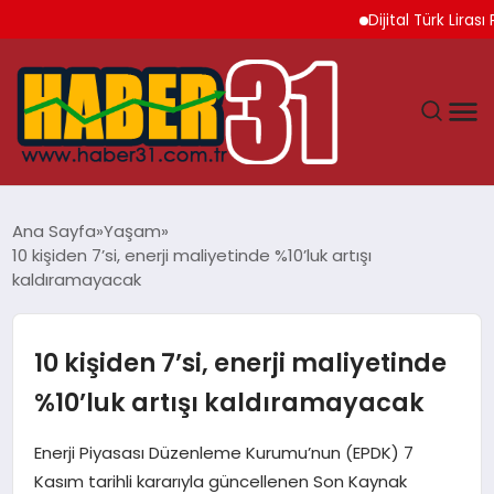
Dijital Türk Lirası Proj
ANASAYFA
Ana Sayfa
Yaşam
10 kişiden 7’si, enerji maliyetinde %10’luk artışı
HATAY
kaldıramayacak
YAŞAM
10 kişiden 7’si, enerji maliyetinde
EKONOMI
%10’luk artışı kaldıramayacak
GÜNDEM
Enerji Piyasası Düzenleme Kurumu’nun (EPDK) 7
Kasım tarihli kararıyla güncellenen Son Kaynak