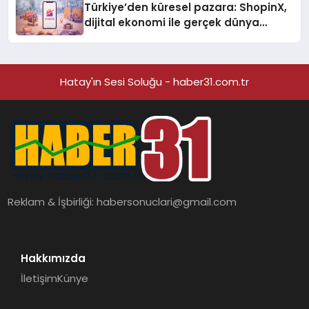
Türkiye’den küresel pazara: ShopinX,
dijital ekonomi ile gerçek dünya
alışverişini bir araya getirmeyi
hedefliyor
Hatay'ın Sesi Soluğu - haber31.com.tr
Reklam & İşbirliği:
habersonuclari@gmail.com
Hakkımızda
İletişim
Künye