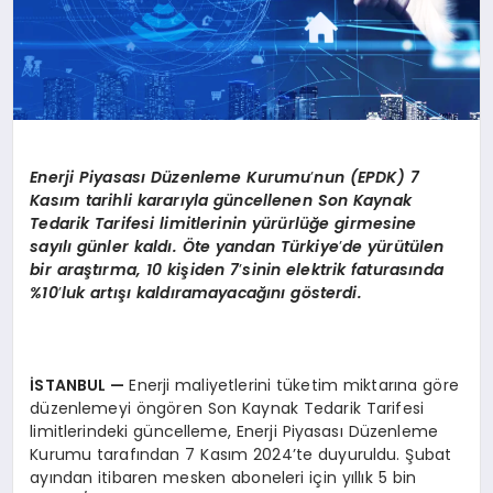
Enerji Piyasası Düzenleme Kurumu
’
nun (EPDK) 7
Kasım tarihli kararıyla güncellenen Son Kaynak
Tedarik Tarifesi limitlerinin yürürlüğe girmesine
sayılı günler kaldı. Öte yandan Türkiye
’
de yürütülen
bir araştırma, 10 kişiden 7
’
sinin elektrik faturasında
%10
’
luk artışı kaldıramayacağını g
ö
sterdi.
İSTANBUL
—
Enerji maliyetlerini tüketim miktarına göre
düzenlemeyi öngören Son Kaynak Tedarik Tarifesi
limitlerindeki güncelleme, Enerji Piyasası Düzenleme
Kurumu tarafından 7 Kasım 2024’te duyuruldu. Şubat
ayından itibaren mesken aboneleri için yıllık 5 bin