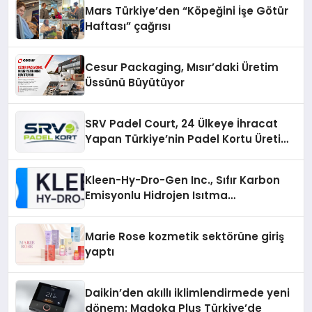
Mars Türkiye’den “Köpeğini İşe Götür
Haftası” çağrısı
Cesur Packaging, Mısır’daki Üretim
Üssünü Büyütüyor
SRV Padel Court, 24 Ülkeye İhracat
Yapan Türkiye’nin Padel Kortu Üretim
Gücü
Kleen-Hy-Dro-Gen Inc., Sıfır Karbon
Emisyonlu Hidrojen Isıtma
Teknolojisinde ISO ve TSSA
Düzenleyici Onaylarını Aldı
Marie Rose kozmetik sektörüne giriş
yaptı
Daikin’den akıllı iklimlendirmede yeni
dönem: Madoka Plus Türkiye’de