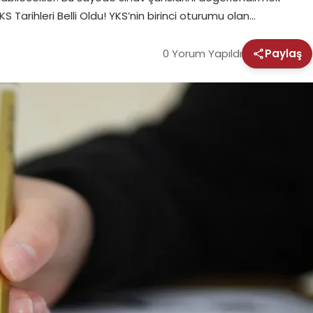
KS Tarihleri Belli Oldu! YKS’nin birinci oturumu olan…
0 Yorum Yapıldı
Paylaş