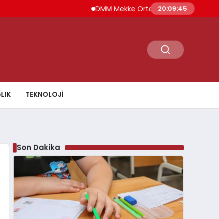
DMM Mekke Ortak Savunma Anlaşması İddia
20:09:46
LIK
TEKNOLOJI
Son Dakika