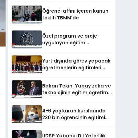
Öğrenci affını içeren kanun
teklifi TBMM’de
Özel program ve proje
uygulayan eğitim
kurumlarına öğretmen
atama sonuçları açıklandı
Yurt dışında görev yapacak
öğretmenlerin eğitimleri
başladı
Bakan Tekin: Yapay zeka ve
teknolojinin eğitim öğretim
süreçlerinde kullanımı çok
önemli
4-6 yaş kuran kurslarında
230 bin öğrencinin eğitimi
tamamlandı
UDSP Yabancı Dil Yeterlilik