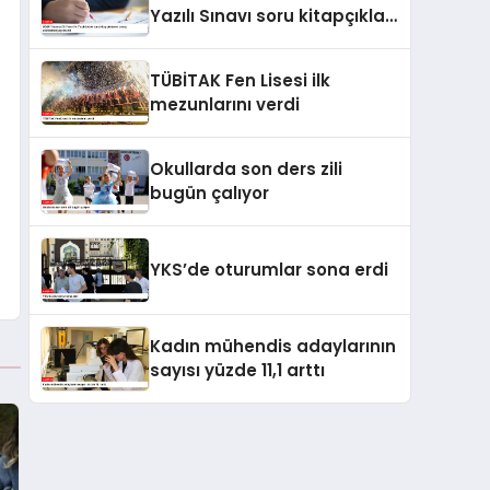
Yazılı Sınavı soru kitapçıkları
ve cevap anahtarları
yayımlandı
TÜBİTAK Fen Lisesi ilk
mezunlarını verdi
Okullarda son ders zili
bugün çalıyor
YKS’de oturumlar sona erdi
Kadın mühendis adaylarının
sayısı yüzde 11,1 arttı