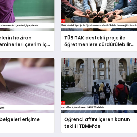
lerin haziran
TÜBİTAK destekli proje ile
minerleri çevrim içi
öğretmenlere sürdürülebilir
k
tarım eğitimi verildi
belgeleri erişime
Öğrenci affını içeren kanun
teklifi TBMM’de