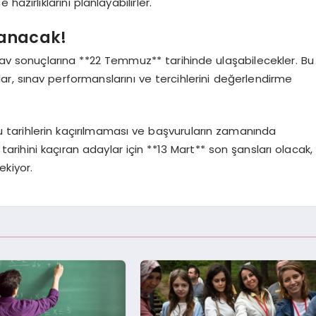
azırlıklarını planlayabilirler.
lanacak!
nav sonuçlarına **22 Temmuz** tarihinde ulaşabilecekler. Bu
ar, sınav performanslarını ve tercihlerini değerlendirme
bu tarihlerin kaçırılmaması ve başvuruların zamanında
rihini kaçıran adaylar için **13 Mart** son şansları olacak,
kiyor.