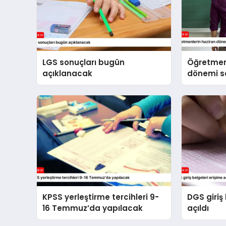
LGS sonuçları bugün
Öğretmen
açıklanacak
dönemi se
yapılaca
KPSS yerleştirme tercihleri 9-
DGS giriş 
16 Temmuz’da yapılacak
açıldı