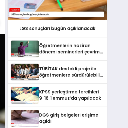
LGS sonuçları bugün açıklanacak
Öğretmenlerin haziran
dönemi seminerleri çevrim
içi yapılacak
TÜBİTAK destekli proje ile
öğretmenlere sürdürülebilir
tarım eğitimi verildi
KPSS yerleştirme tercihleri
9-16 Temmuz’da yapılacak
DGS giriş belgeleri erişime
açıldı