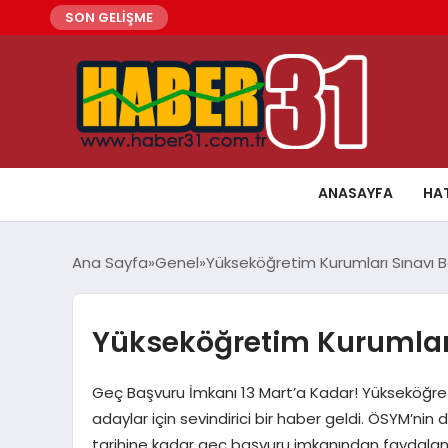
SON GELİŞME
ANASAYFA
HA
Ana Sayfa
Genel
Yükseköğretim Kurumları Sınavı Ba
Yükseköğretim Kurumları 
Geç Başvuru İmkanı 13 Mart’a Kadar! Yükseköğreti
adaylar için sevindirici bir haber geldi. ÖSYM’ni
tarihine kadar geç başvuru imkanından faydalana