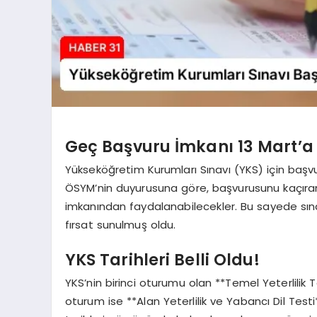
Geç Başvuru İmkanı 13 Mart’a
Yükseköğretim Kurumları Sınavı (YKS) için başvuru
ÖSYM’nin duyurusuna göre, başvurusunu kaçıran
imkanından faydalanabilecekler. Bu sayede sına
fırsat sunulmuş oldu.
YKS Tarihleri Belli Oldu!
YKS’nin birinci oturumu olan **Temel Yeterlilik Te
oturum ise **Alan Yeterlilik ve Yabancı Dil Test