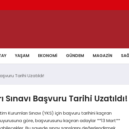
TAY
YAŞAM
EKONOMI
GÜNDEM
MAGAZIN
SAĞ
şvuru Tarihi Uzatıldı!
Sınavı Başvuru Tarihi Uzatıldı!
m Kurumları Sınavı (YKS) için başvuru tarihini kaçıran
n duyurusuna göre, başvurusunu kaçıran adaylar **13 Mart**
bilecekler. Bu sayede sınav şanslarını değerlendirmek