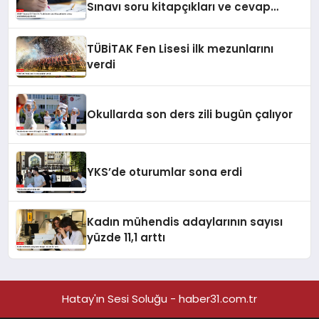
Sınavı soru kitapçıkları ve cevap
anahtarları yayımlandı
TÜBİTAK Fen Lisesi ilk mezunlarını
verdi
Okullarda son ders zili bugün çalıyor
YKS’de oturumlar sona erdi
Kadın mühendis adaylarının sayısı
yüzde 11,1 arttı
Hatay'ın Sesi Soluğu - haber31.com.tr