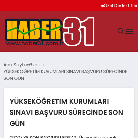
Özel Dedektiflerin Sun
ANASAYFA
Ana Sayfa
Genel
YÜKSEKÖĞRETİM KURUMLARI SINAVI BAŞVURU SÜRECİNDE
HATAY
SON GÜN
YAŞAM
YÜKSEKÖĞRETİM KURUMLARI
EKONOMI
SINAVI BAŞVURU SÜRECİNDE SON
GÜN
GÜNDEM
ÖSYM’YE SON BAŞVURU FIRSATI Üniversite hayali