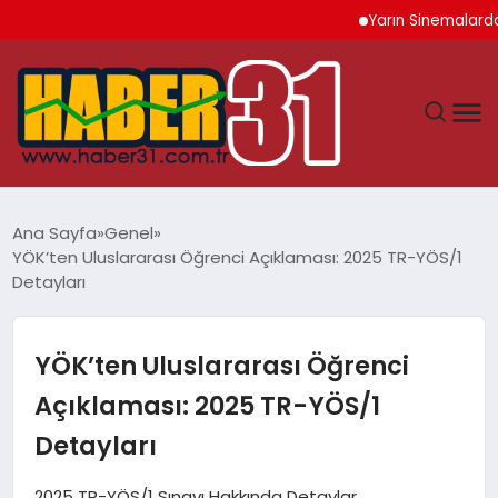
Yarın Sinemalarda 6 Yen
ANASAYFA
Ana Sayfa
Genel
YÖK’ten Uluslararası Öğrenci Açıklaması: 2025 TR-YÖS/1
HATAY
Detayları
YAŞAM
YÖK’ten Uluslararası Öğrenci
EKONOMI
Açıklaması: 2025 TR-YÖS/1
Detayları
GÜNDEM
2025 TR-YÖS/1 Sınavı Hakkında Detaylar