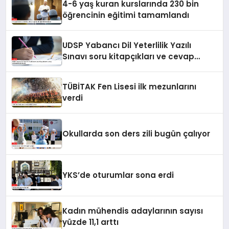
4-6 yaş kuran kurslarında 230 bin
öğrencinin eğitimi tamamlandı
UDSP Yabancı Dil Yeterlilik Yazılı
Sınavı soru kitapçıkları ve cevap
anahtarları yayımlandı
TÜBİTAK Fen Lisesi ilk mezunlarını
verdi
Okullarda son ders zili bugün çalıyor
YKS’de oturumlar sona erdi
Kadın mühendis adaylarının sayısı
yüzde 11,1 arttı