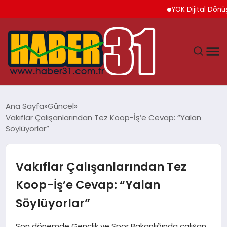
YOK Dijital Dönüşüm İçi
ANASAYFA
Ana Sayfa
Güncel
Vakıflar Çalışanlarından Tez Koop-İş’e Cevap: “Yalan
HATAY
Söylüyorlar”
YAŞAM
Vakıflar Çalışanlarından Tez
EKONOMI
Koop-İş’e Cevap: “Yalan
Söylüyorlar”
GÜNDEM
Son dönemde Gençlik ve Spor Bakanlığında çalışan