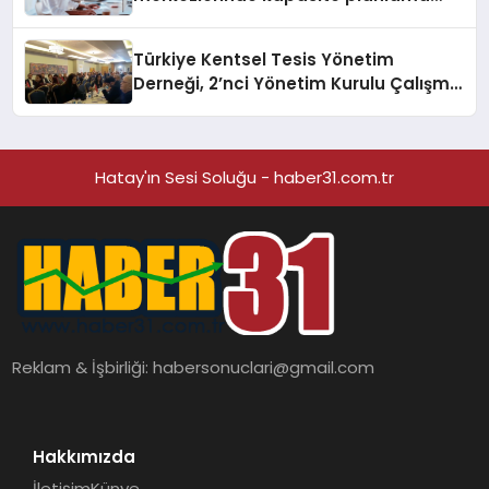
verimliliğini 4 kat artırıyor
Türkiye Kentsel Tesis Yönetim
Derneği, 2’nci Yönetim Kurulu Çalışma
Kampı düzenlendi
Hatay'ın Sesi Soluğu - haber31.com.tr
Reklam & İşbirliği:
habersonuclari@gmail.com
Hakkımızda
İletişim
Künye