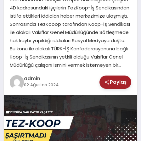
MAGAZIN
4D kadrosundaki işçilerin TezKoop-İş Sendikasından
istifa ettikleri iddiaları haber merkezimize ulaşmıştı.
SAĞLIK
Sonrasında TezKooop tarafından Koop-İş Sendikası
ile alakalı Vakıflar Genel Müdürlüğünde Sözleşmede
TEKNOLOJI
hak kaybı yapıldığı iddiaları Sosyal Medyaya düştü.
Bu konu ile alakalı TÜRK-İŞ Konfederasyonuna bağlı
Koop-İş Sendikasının yetkili olduğu Vakıflar Genel
Müdürlüğü çalışanı ismini vermek istemeyen bir…
admin
Paylaş
02 Ağustos 2024