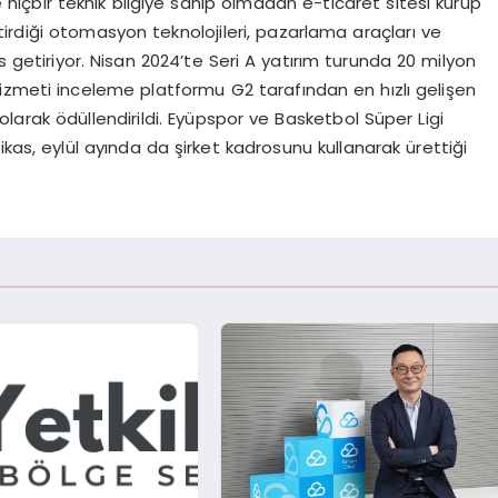
te hiçbir teknik bilgiye sahip olmadan e-ticaret sitesi kurup
irdiği otomasyon teknolojileri, pazarlama araçları ve
s getiriyor. Nisan 2024’te Seri A yatırım turunda 20 milyon
e hizmeti inceleme platformu G2 tarafından en hızlı gelişen
olarak ödüllendirildi. Eyüpspor ve Basketbol Süper Ligi
kas, eylül ayında da şirket kadrosunu kullanarak ürettiği