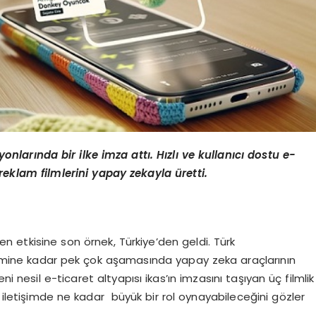
yonlarında bir ilke imza attı. Hızlı ve kullanıcı dostu e-
 reklam filmlerini yapay zekayla üretti.
n etkisine son örnek, Türkiye’den geldi. Türk
etimine kadar pek çok aşamasında yapay zeka araçlarının
i nesil e-ticaret altyapısı ikas’ın imzasını taşıyan üç filmlik
 iletişimde ne kadar büyük bir rol oynayabileceğini gözler