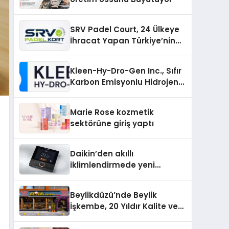
SRV Padel Court, 24 Ülkeye
İhracat Yapan Türkiye’nin
Padel Kortu Üretim Gücü
Kleen-Hy-Dro-Gen Inc., Sıfır
Karbon Emisyonlu Hidrojen
Isıtma Teknolojisinde ISO ve
TSSA Düzenleyici Onaylarını
Marie Rose kozmetik
Aldı
sektörüne giriş yaptı
Daikin’den akıllı
iklimlendirmede yeni
dönem: Madoka Plus
Türkiye’de
Beylikdüzü’nde Beylik
İşkembe, 20 Yıldır Kalite ve
Lezzetin Değişmeyen Adresi