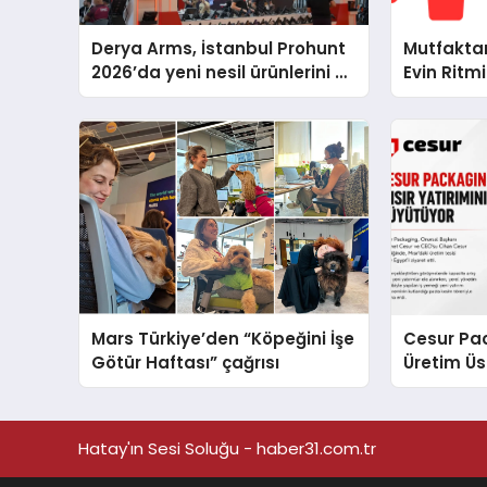
Derya Arms, İstanbul Prohunt
Mutfakta
2026’da yeni nesil ürünlerini ve
Evin Rit
global marka vizyonunu
Cihazları
sergiledi
Destek D
Mars Türkiye’den “Köpeğini İşe
Cesur Pac
Götür Haftası” çağrısı
Üretim Ü
Hatay'ın Sesi Soluğu - haber31.com.tr