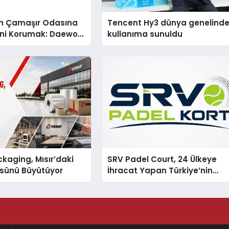
n Çamaşır Odasına
Tencent Hy3 dünya genelind
mini Korumak: Daewoo
kullanıma sunuldu
nda Dürüst Teknik
eneyimi
kaging, Mısır’daki
SRV Padel Court, 24 Ülkeye
ssünü Büyütüyor
İhracat Yapan Türkiye’nin
Padel Kortu Üretim Gücü