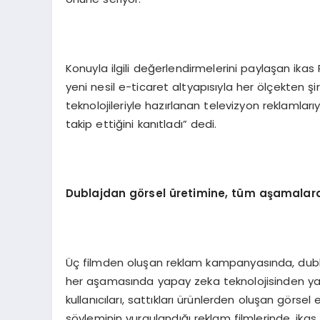
Konuyla ilgili değerlendirmelerini paylaşan ikas
yeni nesil e-ticaret altyapısıyla her ölçekten şir
teknolojileriyle hazırlanan televizyon reklamları
takip ettiğini kanıtladı” dedi.
Dublajdan g
ö
rsel üretimine, tüm aşamalard
Üç filmden oluşan reklam kampanyasında, dublaj
her aşamasında yapay zeka teknolojisinden yararl
kullanıcıları, sattıkları ürünlerden oluşan görse
söyleminin vurgulandığı reklam filmlerinde, ikas