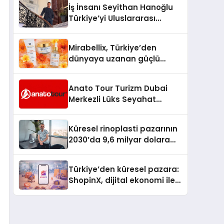
İş İnsanı Seyithan Hanoğlu
Türkiye’yi Uluslararası
Arenada Tanıtmayı
Hedefliyor
Mirabellix, Türkiye’den
dünyaya uzanan güçlü
büyümesini sürdürüyor
Anato Tour Turizm Dubai
Merkezli Lüks Seyahat
Hizmetleriyle Küresel
Turizmde Öne Çıkıyor
Küresel rinoplasti pazarının
2030’da 9,6 milyar dolara
ulaşması bekleniyor
Türkiye’den küresel pazara:
ShopinX, dijital ekonomi ile
gerçek dünya alışverişini bir
araya getirmeyi hedefliyor