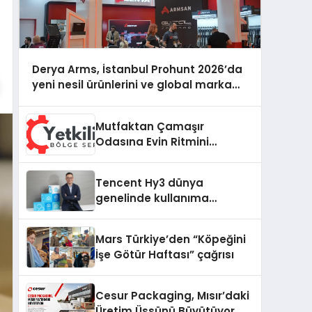
Derya Arms, İstanbul Prohunt 2026’da
yeni nesil ürünlerini ve global marka
vizyonunu sergiledi
Mutfaktan Çamaşır
Odasına Evin Ritmini
Korumak: Daewoo
Cihazlarında Dürüst Teknik
Tencent Hy3 dünya
Destek Deneyimi
genelinde kullanıma
sunuldu
Mars Türkiye’den “Köpeğini
İşe Götür Haftası” çağrısı
Cesur Packaging, Mısır’daki
Üretim Üssünü Büyütüyor