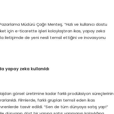
 Pazarlama Müdürü Çağrı Menteş, “Hızlı ve kullanıcı dostu
ket için e-ticarette işleri kolaylaştıran ikas, yapay zeka
yla iletişimde de yeni nesli temsil ettiğini ve inovasyonu
a yapay zeka kullanıldı
dan görsel üretimine kadar farklı prodüksiyon süreçlerinin
anıldı. Filmlerde, farklı grupları temsil eden ikas
l evrenlerde tasvir edildi. “Sen de tüm dünyaya satış yap!”
 ile dünyanın dört bir yanına satış yapmanın kolaylığına