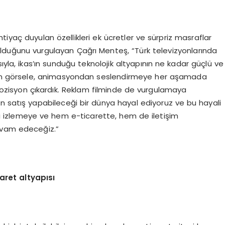
iyaç duyulan özellikleri ek ücretler ve sürpriz masraflar
 olduğunu vurgulayan Çağrı Menteş, “Türk televizyonlarında
ıyla, ikas’ın sunduğu teknolojik altyapının ne kadar güçlü ve
den görsele, animasyondan seslendirmeye her aşamada
ompozisyon çıkardık. Reklam filminde de vurgulamaya
man satış yapabileceği bir dünya hayal ediyoruz ve bu hayali
ri izlemeye ve hem e-ticarette, hem de iletişim
evam edeceğiz.”
aret altyapısı