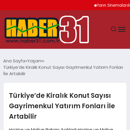
Yarın Sinemalarda 6 Ye
ANASAYFA
Ana Sayfa
Yaşam
Türkiye’de Kiralık Konut Sayısı Gayrimenkul Yatırım Fonları
HATAY
İle Artabilir
YAŞAM
Türkiye’de Kiralık Konut Sayısı
EKONOMI
Gayrimenkul Yatırım Fonları İle
Artabilir
GÜNDEM
Hazine ve Maliye Bakanı Açıkladı Hazine ve Maliye