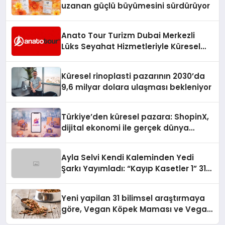
uzanan güçlü büyümesini sürdürüyor
Anato Tour Turizm Dubai Merkezli
Lüks Seyahat Hizmetleriyle Küresel
Turizmde Öne Çıkıyor
Küresel rinoplasti pazarının 2030’da
9,6 milyar dolara ulaşması bekleniyor
Türkiye’den küresel pazara: ShopinX,
dijital ekonomi ile gerçek dünya
alışverişini bir araya getirmeyi
hedefliyor
Ayla Selvi Kendi Kaleminden Yedi
Şarkı Yayımladı: “Kayıp Kasetler 1” 31
Temmuz’da Çıktı
Yeni yapilan 31 bilimsel araştırmaya
göre, Vegan Köpek Maması ve Vegan
Kedi Mamasının İyi Sindirildiğini