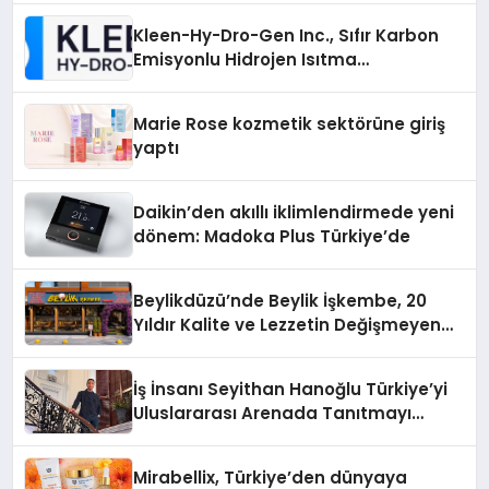
Kleen-Hy-Dro-Gen Inc., Sıfır Karbon
Emisyonlu Hidrojen Isıtma
Teknolojisinde ISO ve TSSA
Düzenleyici Onaylarını Aldı
Marie Rose kozmetik sektörüne giriş
yaptı
Daikin’den akıllı iklimlendirmede yeni
dönem: Madoka Plus Türkiye’de
Beylikdüzü’nde Beylik İşkembe, 20
Yıldır Kalite ve Lezzetin Değişmeyen
Adresi
İş İnsanı Seyithan Hanoğlu Türkiye’yi
Uluslararası Arenada Tanıtmayı
Hedefliyor
Mirabellix, Türkiye’den dünyaya