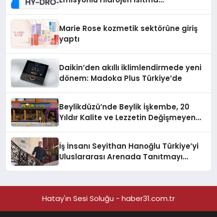
Teknolojisinde ISO ve TSSA
Düzenleyici Onaylarını Aldı
Marie Rose kozmetik sektörüne giriş
yaptı
Daikin’den akıllı iklimlendirmede yeni
dönem: Madoka Plus Türkiye’de
Beylikdüzü’nde Beylik İşkembe, 20
Yıldır Kalite ve Lezzetin Değişmeyen
Adresi
İş İnsanı Seyithan Hanoğlu Türkiye’yi
Uluslararası Arenada Tanıtmayı
Hedefliyor
Hatay'ın Sesi Soluğu - haber31.com.tr