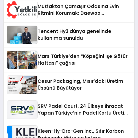
Mutfaktan Çamaşır Odasına Evin
Ritmini Korumak: Daewoo
Cihazlarında Dürüst Teknik Destek
Deneyimi
Tencent Hy3 dünya genelinde
kullanıma sunuldu
Mars Türkiye’den “Köpeğini İşe Götür
Haftası” çağrısı
Cesur Packaging, Mısır’daki Üretim
Üssünü Büyütüyor
SRV Padel Court, 24 Ülkeye İhracat
Yapan Türkiye’nin Padel Kortu Üretim
Gücü
Kleen-Hy-Dro-Gen Inc., Sıfır Karbon
Emisyonlu Hidrojen Isıtma