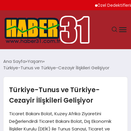
Özel Dedektiflerin Su
ANASAYFA
Ana Sayfa
Yaşam
Türkiye-Tunus ve Türkiye-Cezayir İlişkileri Gelişiyor
HATAY
YAŞAM
Türkiye-Tunus ve Türkiye-
Cezayir İlişkileri Gelişiyor
EKONOMI
Ticaret Bakanı Bolat, Kuzey Afrika Ziyaretini
GÜNDEM
Değerlendirdi Ticaret Bakanı Bolat, Dış Ekonomik
İlişkiler Kurulu (DEİK) ile Tunus Sanayi, Ticaret ve