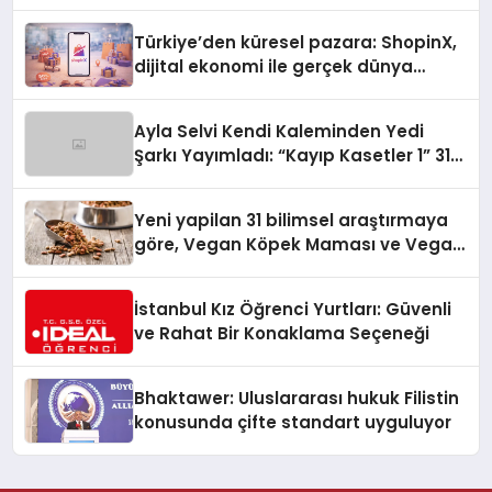
Türkiye’den küresel pazara: ShopinX,
dijital ekonomi ile gerçek dünya
alışverişini bir araya getirmeyi
hedefliyor
Ayla Selvi Kendi Kaleminden Yedi
Şarkı Yayımladı: “Kayıp Kasetler 1” 31
Temmuz’da Çıktı
Yeni yapilan 31 bilimsel araştırmaya
göre, Vegan Köpek Maması ve Vegan
Kedi Mamasının İyi Sindirildiğini
Ortaya Koydu
İstanbul Kız Öğrenci Yurtları: Güvenli
ve Rahat Bir Konaklama Seçeneği
Bhaktawer: Uluslararası hukuk Filistin
konusunda çifte standart uyguluyor