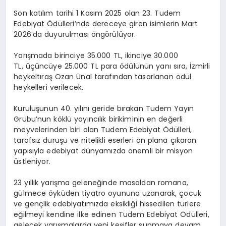
Son katılım tarihi 1 Kasım 2025 olan 23. Tudem
Edebiyat Ödülleri’nde dereceye giren isimlerin Mart
2026’da duyurulması öngörülüyor.
Yarışmada birinciye 35.000 TL, ikinciye 30.000
TL, üçüncüye 25.000 TL para ödülünün yanı sıra, İzmirli
heykeltıraş Ozan Ünal tarafından tasarlanan ödül
heykelleri verilecek.
Kuruluşunun 40. yılını geride bırakan Tudem Yayın
Grubu’nun köklü yayıncılık birikiminin en değerli
meyvelerinden biri olan Tudem Edebiyat Ödülleri,
tarafsız duruşu ve nitelikli eserleri ön plana çıkaran
yapısıyla edebiyat dünyamızda önemli bir misyon
üstleniyor.
23 yıllık yarışma geleneğinde masaldan romana,
gülmece öyküden tiyatro oyununa uzanarak, çocuk
ve gençlik edebiyatımızda eksikliği hissedilen türlere
eğilmeyi kendine ilke edinen Tudem Edebiyat Ödülleri,
gelecek yarışmalarda yeni keşifler sunmaya devam