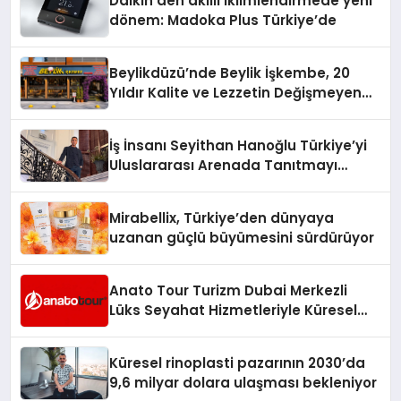
Daikin’den akıllı iklimlendirmede yeni
dönem: Madoka Plus Türkiye’de
Beylikdüzü’nde Beylik İşkembe, 20
Yıldır Kalite ve Lezzetin Değişmeyen
Adresi
İş İnsanı Seyithan Hanoğlu Türkiye’yi
Uluslararası Arenada Tanıtmayı
Hedefliyor
Mirabellix, Türkiye’den dünyaya
uzanan güçlü büyümesini sürdürüyor
Anato Tour Turizm Dubai Merkezli
Lüks Seyahat Hizmetleriyle Küresel
Turizmde Öne Çıkıyor
Küresel rinoplasti pazarının 2030’da
9,6 milyar dolara ulaşması bekleniyor