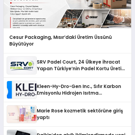
Cesur Packaging, Mısır’daki Üretim Üssünü
Büyütüyor
SRV Padel Court, 24 Ülkeye İhracat
Yapan Türkiye’nin Padel Kortu Üretim
Gücü
Kleen-Hy-Dro-Gen Inc., Sıfır Karbon
Emisyonlu Hidrojen Isıtma
Teknolojisinde ISO ve TSSA
Düzenleyici Onaylarını Aldı
Marie Rose kozmetik sektörüne giriş
yaptı