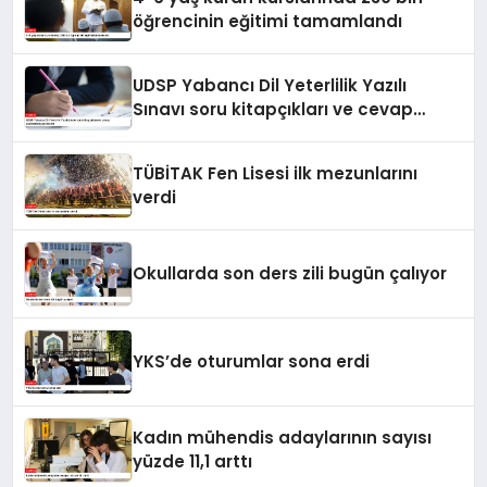
öğrencinin eğitimi tamamlandı
UDSP Yabancı Dil Yeterlilik Yazılı
Sınavı soru kitapçıkları ve cevap
anahtarları yayımlandı
TÜBİTAK Fen Lisesi ilk mezunlarını
verdi
Okullarda son ders zili bugün çalıyor
YKS’de oturumlar sona erdi
Kadın mühendis adaylarının sayısı
yüzde 11,1 arttı