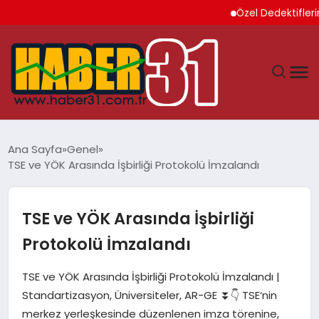
Özel Dedektiflerin Sund
ANASAYFA
Ana Sayfa
Genel
TSE ve YÖK Arasında İşbirliği Protokolü İmzalandı
HATAY
YAŞAM
TSE ve YÖK Arasında İşbirliği
Protokolü İmzalandı
EKONOMI
TSE ve YÖK Arasında İşbirliği Protokolü İmzalandı |
GÜNDEM
Standartizasyon, Üniversiteler, AR-GE ⏬👇 TSE‘nin
merkez yerleşkesinde düzenlenen imza törenine,