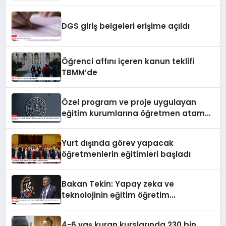
DGS giriş belgeleri erişime açıldı
Öğrenci affını içeren kanun teklifi
TBMM’de
Özel program ve proje uygulayan
eğitim kurumlarına öğretmen atama
sonuçları açıklandı
Yurt dışında görev yapacak
öğretmenlerin eğitimleri başladı
Bakan Tekin: Yapay zeka ve
teknolojinin eğitim öğretim
süreçlerinde kullanımı çok önemli
4-6 yaş kuran kurslarında 230 bin