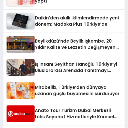
yaptı
Daikin’den akıllı iklimlendirmede yeni
dönem: Madoka Plus Türkiye’de
Beylikdüzü’nde Beylik İşkembe, 20
Yıldır Kalite ve Lezzetin Değişmeyen
Adresi
İş İnsanı Seyithan Hanoğlu Türkiye’yi
Uluslararası Arenada Tanıtmayı
Hedefliyor
Mirabellix, Türkiye’den dünyaya
uzanan güçlü büyümesini sürdürüyor
Anato Tour Turizm Dubai Merkezli
Lüks Seyahat Hizmetleriyle Küresel
Turizmde Öne Çıkıyor