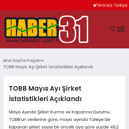
Terörsüz Türkiye İçin Y
ANASAYFA
Ana Sayfa
Yaşam
TOBB Mayıs Ayı Şirket İstatistikleri Açıklandı
HATAY
YAŞAM
TOBB Mayıs Ayı Şirket
İstatistikleri Açıklandı
EKONOMI
Mayıs Ayında Şirket Kurma ve Kapatma Durumu
GÜNDEM
TOBB’un verilerine göre, mayıs ayında Türkiye’de
kapanan şirket sayısı bir önceki aya göre yüzde 49,2