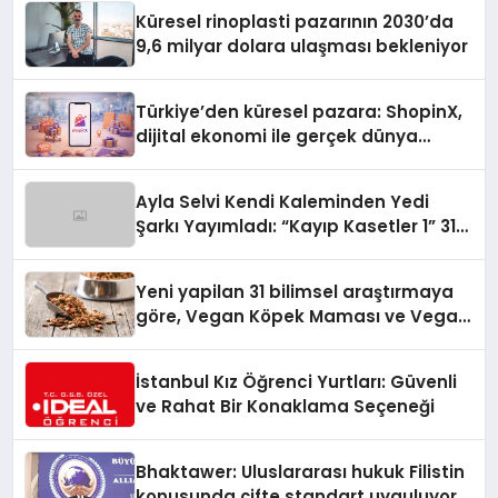
Küresel rinoplasti pazarının 2030’da
9,6 milyar dolara ulaşması bekleniyor
Türkiye’den küresel pazara: ShopinX,
dijital ekonomi ile gerçek dünya
alışverişini bir araya getirmeyi
hedefliyor
Ayla Selvi Kendi Kaleminden Yedi
Şarkı Yayımladı: “Kayıp Kasetler 1” 31
Temmuz’da Çıktı
Yeni yapilan 31 bilimsel araştırmaya
göre, Vegan Köpek Maması ve Vegan
Kedi Mamasının İyi Sindirildiğini
Ortaya Koydu
İstanbul Kız Öğrenci Yurtları: Güvenli
ve Rahat Bir Konaklama Seçeneği
Bhaktawer: Uluslararası hukuk Filistin
konusunda çifte standart uyguluyor