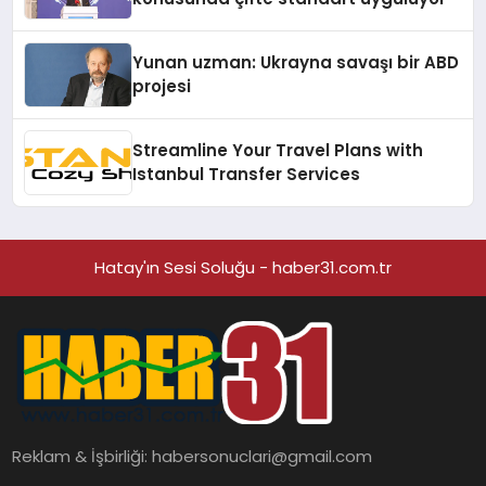
Yunan uzman: Ukrayna savaşı bir ABD
projesi
Streamline Your Travel Plans with
Istanbul Transfer Services
Hatay'ın Sesi Soluğu - haber31.com.tr
Reklam & İşbirliği:
habersonuclari@gmail.com