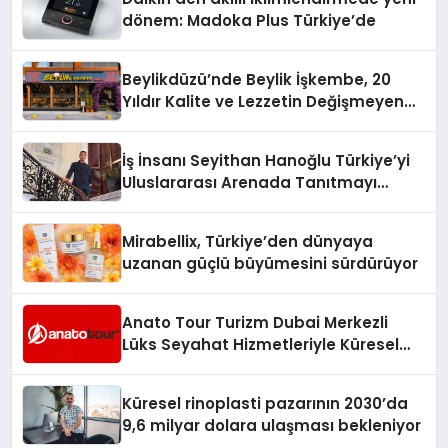
dönem: Madoka Plus Türkiye’de
Beylikdüzü’nde Beylik İşkembe, 20
Yıldır Kalite ve Lezzetin Değişmeyen
Adresi
İş İnsanı Seyithan Hanoğlu Türkiye’yi
Uluslararası Arenada Tanıtmayı
Hedefliyor
Mirabellix, Türkiye’den dünyaya
uzanan güçlü büyümesini sürdürüyor
Anato Tour Turizm Dubai Merkezli
Lüks Seyahat Hizmetleriyle Küresel
Turizmde Öne Çıkıyor
Küresel rinoplasti pazarının 2030’da
9,6 milyar dolara ulaşması bekleniyor