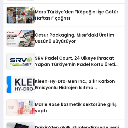
Mars Türkiye’den “Köpeğini İşe Götür
Haftası” çağrısı
Cesur Packaging, Mısır’daki Üretim
Üssünü Büyütüyor
SRV Padel Court, 24 Ülkeye İhracat
Yapan Türkiye’nin Padel Kortu Üretim
Gücü
Kleen-Hy-Dro-Gen Inc., Sıfır Karbon
Emisyonlu Hidrojen Isıtma
Teknolojisinde ISO ve TSSA
Düzenleyici Onaylarını Aldı
Marie Rose kozmetik sektörüne giriş
yaptı
Daikin’den akıllı iklimlendirmede yeni