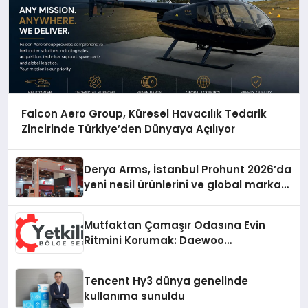
Falcon Aero Group, Küresel Havacılık Tedarik
Zincirinde Türkiye’den Dünyaya Açılıyor
Derya Arms, İstanbul Prohunt 2026’da
yeni nesil ürünlerini ve global marka
vizyonunu sergiledi
Mutfaktan Çamaşır Odasına Evin
Ritmini Korumak: Daewoo
Cihazlarında Dürüst Teknik Destek
Deneyimi
Tencent Hy3 dünya genelinde
kullanıma sunuldu