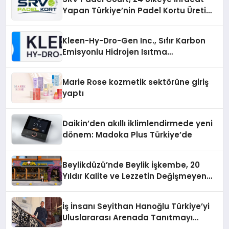
Yapan Türkiye’nin Padel Kortu Üretim
Gücü
Kleen-Hy-Dro-Gen Inc., Sıfır Karbon
Emisyonlu Hidrojen Isıtma
Teknolojisinde ISO ve TSSA
Düzenleyici Onaylarını Aldı
Marie Rose kozmetik sektörüne giriş
yaptı
Daikin’den akıllı iklimlendirmede yeni
dönem: Madoka Plus Türkiye’de
Beylikdüzü’nde Beylik İşkembe, 20
Yıldır Kalite ve Lezzetin Değişmeyen
Adresi
İş İnsanı Seyithan Hanoğlu Türkiye’yi
Uluslararası Arenada Tanıtmayı
Hedefliyor