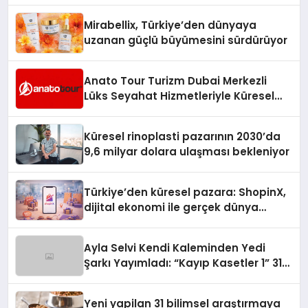
Mirabellix, Türkiye’den dünyaya
uzanan güçlü büyümesini sürdürüyor
Anato Tour Turizm Dubai Merkezli
Lüks Seyahat Hizmetleriyle Küresel
Turizmde Öne Çıkıyor
Küresel rinoplasti pazarının 2030’da
9,6 milyar dolara ulaşması bekleniyor
Türkiye’den küresel pazara: ShopinX,
dijital ekonomi ile gerçek dünya
alışverişini bir araya getirmeyi
hedefliyor
Ayla Selvi Kendi Kaleminden Yedi
Şarkı Yayımladı: “Kayıp Kasetler 1” 31
Temmuz’da Çıktı
Yeni yapilan 31 bilimsel araştırmaya