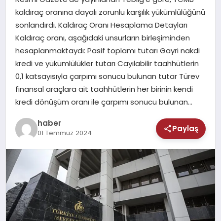
MAGAZIN
kaldıraç oranına dayalı zorunlu karşılık yükümlülüğünü
sonlandırdı. Kaldıraç Oranı Hesaplama Detayları
SAĞLIK
Kaldıraç oranı, aşağıdaki unsurların birleşiminden
hesaplanmaktaydı: Pasif toplamı tutarı Gayri nakdi
TEKNOLOJI
kredi ve yükümlülükler tutarı Cayılabilir taahhütlerin
0,1 katsayısıyla çarpımı sonucu bulunan tutar Türev
finansal araçlara ait taahhütlerin her birinin kendi
kredi dönüşüm oranı ile çarpımı sonucu bulunan…
haber
Paylaş
01 Temmuz 2024