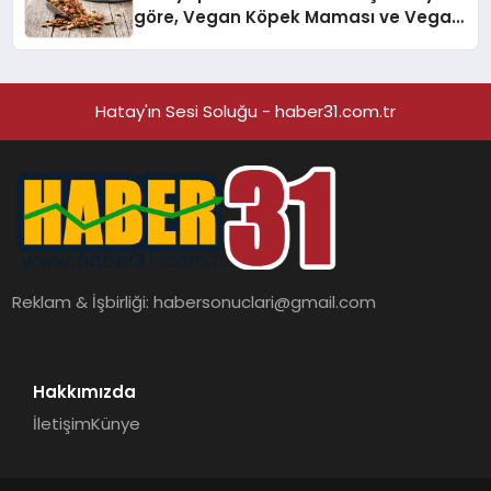
göre, Vegan Köpek Maması ve Vegan
Kedi Mamasının İyi Sindirildiğini
Ortaya Koydu
Hatay'ın Sesi Soluğu - haber31.com.tr
Reklam & İşbirliği:
habersonuclari@gmail.com
Hakkımızda
İletişim
Künye