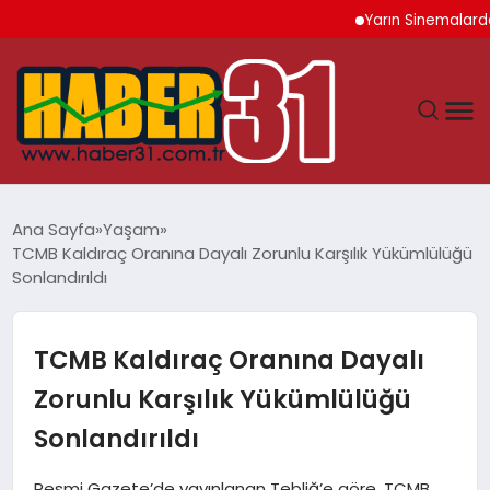
Yarın Sinemalarda 6 Ye
ANASAYFA
Ana Sayfa
Yaşam
TCMB Kaldıraç Oranına Dayalı Zorunlu Karşılık Yükümlülüğü
HATAY
Sonlandırıldı
YAŞAM
TCMB Kaldıraç Oranına Dayalı
EKONOMI
Zorunlu Karşılık Yükümlülüğü
Sonlandırıldı
GÜNDEM
Resmi Gazete’de yayınlanan Tebliğ’e göre, TCMB