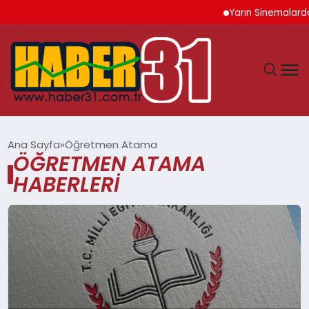
Yarın Sinemalarda 
ANASAYFA
Ana Sayfa
Öğretmen Atama
ÖĞRETMEN ATAMA
HATAY
HABERLERI
YAŞAM
EKONOMI
GÜNDEM