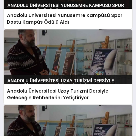
MAGAZIN
Anadolu Üniversitesi Yunusemre Kampüsü Spor
SAĞLIK
Dostu Kampüs Ödülü Aldı
TEKNOLOJI
Anadolu Üniversitesi Uzay Turizmi Dersiyle
Geleceğin Rehberlerini Yetiştiriyor