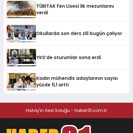
TÜBİTAK Fen Lisesi ilk mezunlarını
verdi
Okullarda son ders zili bugün çalıyor
YKS’de oturumlar sona erdi
Kadın mühendis adaylarının sayısı
yüzde 11,1 arttı
Hatay'ın Sesi Soluğu - haber31.com.tr