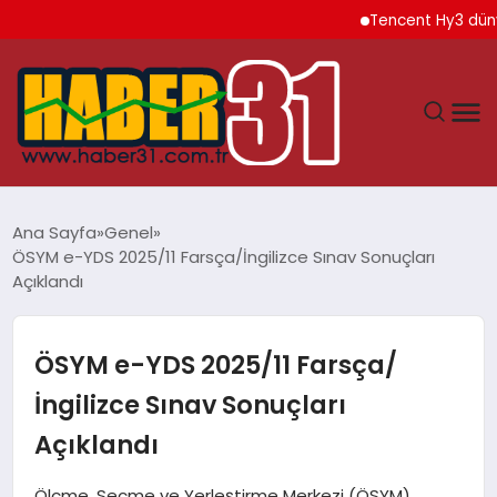
Tencent Hy3 dünya gen
ANASAYFA
Ana Sayfa
Genel
ÖSYM e-YDS 2025/11 Farsça/İngilizce Sınav Sonuçları
HATAY
Açıklandı
YAŞAM
ÖSYM e-YDS 2025/11 Farsça/
EKONOMI
İngilizce Sınav Sonuçları
Açıklandı
GÜNDEM
Ölçme, Seçme ve Yerleştirme Merkezi (ÖSYM)