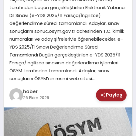
MAGAZIN
tarafından bugün gerçekleştirilen Elektronik Yabancı
Dil Sınavı (e-YDS 2025/11 Farsça/İngilizce)
SAĞLIK
değerlendirme süreci tamamlandı. Adaylar, sınav
sonuçlarını sonuc.osym.gov.tr adresinden T.C. kimlik
TEKNOLOJI
numaraları ve aday şifreleriyle öğrenebilecekler. e-
YDS 2025/11 Sınavı Değerlendirme Süreci
Tamamlandı Bugün gerçekleştirilen e-YDS 2025/11
Farsça/İngilizce sınavının değerlendirme işlemleri
ÖSYM tarafından tamamlandı. Adaylar, sınav
sonuçlarını ÖSYM’nin resmi web sitesi…
haber
Paylaş
26 Ekim 2025