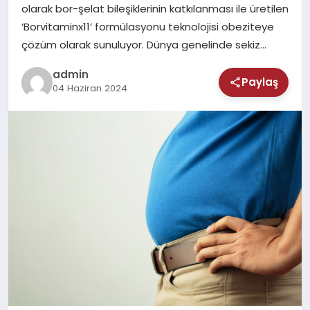
MAGAZIN
olarak bor-şelat bileşiklerinin katkılanması ile üretilen
‘Borvitaminx11’ formülasyonu teknolojisi obeziteye
SAĞLIK
çözüm olarak sunuluyor. Dünya genelinde sekiz…
admin
TEKNOLOJI
Paylaş
04 Haziran 2024