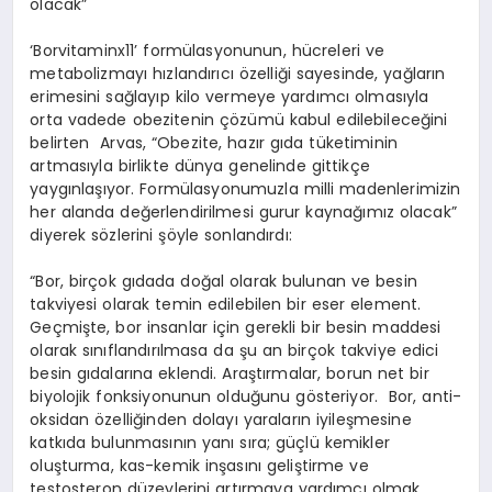
olacak”
‘Borvitaminx11’ formülasyonunun, hücreleri ve
metabolizmayı hızlandırıcı özelliği sayesinde, yağların
erimesini sağlayıp kilo vermeye yardımcı olmasıyla
orta vadede obezitenin çözümü kabul edilebileceğini
belirten
Arvas, “Obezite, hazır gıda tüketiminin
artmasıyla birlikte dünya genelinde gittikçe
yaygınlaşıyor. Formülasyonumuzla milli madenlerimizin
her alanda değerlendirilmesi gurur kaynağımız olacak”
diyerek sözlerini şöyle sonlandırdı:
“Bor, birçok gıdada doğal olarak bulunan ve besin
takviyesi olarak temin edilebilen bir eser element.
Geçmişte, bor insanlar için gerekli bir besin maddesi
olarak sınıflandırılmasa da şu an birçok takviye edici
besin gıdalarına eklendi. Araştırmalar, borun net bir
biyolojik fonksiyonunun olduğunu gösteriyor.
Bor, anti-
oksidan özelliğinden dolayı yaraların iyileşmesine
katkıda bulunmasının yanı sıra; güçlü kemikler
oluşturma, kas-kemik inşasını geliştirme ve
testosteron düzeylerini artırmaya yardımcı olmak,