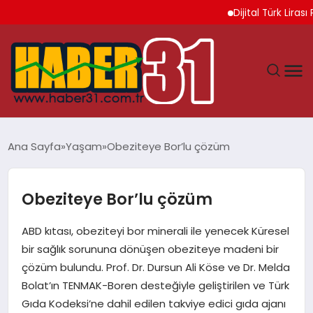
Dijital Türk Lirası Pro
ANASAYFA
Ana Sayfa
Yaşam
Obeziteye Bor’lu çözüm
HATAY
Obeziteye Bor’lu çözüm
YAŞAM
ABD kıtası, obeziteyi bor minerali ile yenecek Küresel
EKONOMI
bir sağlık sorununa dönüşen obeziteye madeni bir
çözüm bulundu. Prof. Dr. Dursun Ali Köse ve Dr. Melda
GÜNDEM
Bolat’ın TENMAK-Boren desteğiyle geliştirilen ve Türk
Gıda Kodeksi’ne dahil edilen takviye edici gıda ajanı