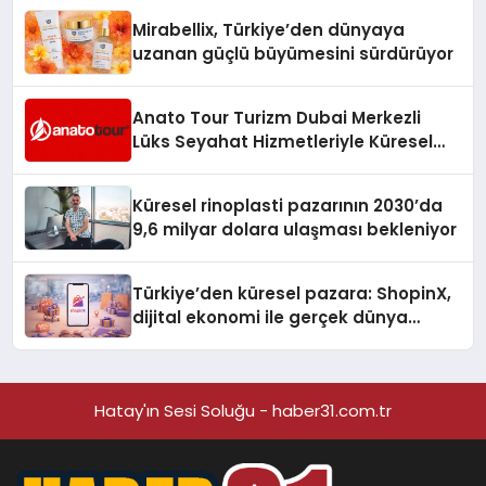
Mirabellix, Türkiye’den dünyaya
uzanan güçlü büyümesini sürdürüyor
Anato Tour Turizm Dubai Merkezli
Lüks Seyahat Hizmetleriyle Küresel
Turizmde Öne Çıkıyor
Küresel rinoplasti pazarının 2030’da
9,6 milyar dolara ulaşması bekleniyor
Türkiye’den küresel pazara: ShopinX,
dijital ekonomi ile gerçek dünya
alışverişini bir araya getirmeyi
hedefliyor
Hatay'ın Sesi Soluğu - haber31.com.tr