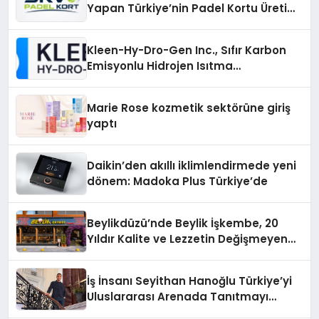
Yapan Türkiye’nin Padel Kortu Üretim
Gücü
Kleen-Hy-Dro-Gen Inc., Sıfır Karbon
Emisyonlu Hidrojen Isıtma
Teknolojisinde ISO ve TSSA
Düzenleyici Onaylarını Aldı
Marie Rose kozmetik sektörüne giriş
yaptı
Daikin’den akıllı iklimlendirmede yeni
dönem: Madoka Plus Türkiye’de
Beylikdüzü’nde Beylik İşkembe, 20
Yıldır Kalite ve Lezzetin Değişmeyen
Adresi
İş İnsanı Seyithan Hanoğlu Türkiye’yi
Uluslararası Arenada Tanıtmayı
Hedefliyor