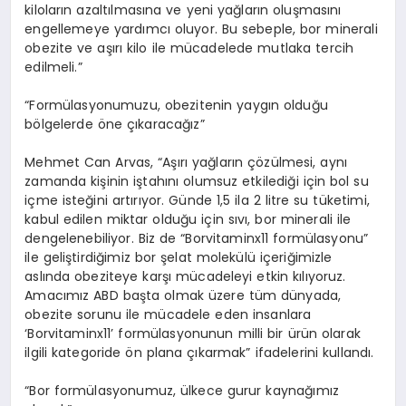
kiloların azaltılmasına ve yeni yağların oluşmasını
engellemeye yardımcı oluyor. Bu sebeple, bor minerali
obezite ve aşırı kilo ile mücadelede mutlaka tercih
edilmeli.”
“Formülasyonumuzu, obezitenin yaygın olduğu
bölgelerde öne çıkaracağız”
Mehmet Can Arvas, “Aşırı yağların çözülmesi, aynı
zamanda kişinin iştahını olumsuz etkilediği için bol su
içme isteğini artırıyor. Günde 1,5 ila 2 litre su tüketimi,
kabul edilen miktar olduğu için sıvı, bor minerali ile
dengelenebiliyor. Biz de “Borvitaminx11 formülasyonu”
ile geliştirdiğimiz bor şelat molekülü içeriğimizle
aslında obeziteye karşı mücadeleyi etkin kılıyoruz.
Amacımız ABD başta olmak üzere tüm dünyada,
obezite sorunu ile mücadele eden insanlara
‘Borvitaminx11’ formülasyonunun milli bir ürün olarak
ilgili kategoride ön plana çıkarmak” ifadelerini kullandı.
“Bor formülasyonumuz, ülkece gurur kaynağımız