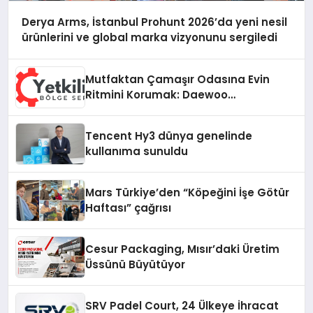
Derya Arms, İstanbul Prohunt 2026’da yeni nesil
ürünlerini ve global marka vizyonunu sergiledi
Mutfaktan Çamaşır Odasına Evin
Ritmini Korumak: Daewoo
Cihazlarında Dürüst Teknik Destek
Deneyimi
Tencent Hy3 dünya genelinde
kullanıma sunuldu
Mars Türkiye’den “Köpeğini İşe Götür
Haftası” çağrısı
Cesur Packaging, Mısır’daki Üretim
Üssünü Büyütüyor
SRV Padel Court, 24 Ülkeye İhracat