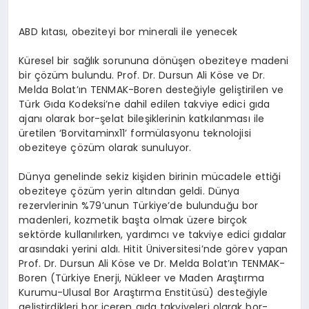
ABD kıtası, obeziteyi bor minerali ile yenecek
Küresel bir sağlık sorununa dönüşen obeziteye madeni
bir çözüm bulundu. Prof. Dr. Dursun Ali Köse ve Dr.
Melda Bolat’ın TENMAK-Boren desteğiyle geliştirilen ve
Türk Gıda Kodeksi’ne dahil edilen takviye edici gıda
ajanı olarak bor-şelat bileşiklerinin katkılanması ile
üretilen ‘Borvitaminx11’ formülasyonu teknolojisi
obeziteye çözüm olarak sunuluyor.
Dünya genelinde sekiz kişiden birinin mücadele ettiği
obeziteye çözüm yerin altından geldi. Dünya
rezervlerinin %79’unun Türkiye’de bulunduğu bor
madenleri, kozmetik başta olmak üzere birçok
sektörde kullanılırken, yardımcı ve takviye edici gıdalar
arasındaki yerini aldı. Hitit Üniversitesi’nde görev yapan
Prof. Dr. Dursun Ali Köse ve Dr. Melda Bolat’ın TENMAK-
Boren (Türkiye Enerji, Nükleer ve Maden Araştırma
Kurumu-Ulusal Bor Araştırma Enstitüsü) desteğiyle
geliştirdikleri bor içeren gıda takviyeleri olarak bor-