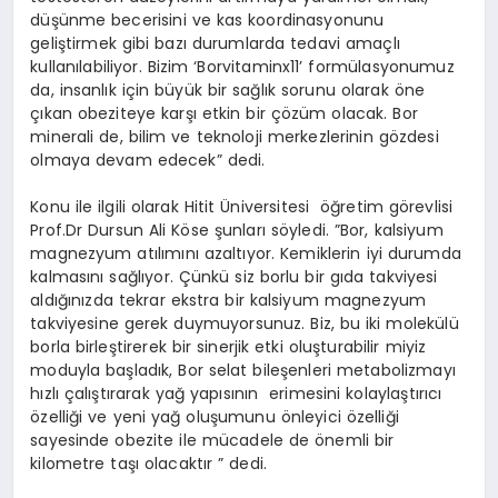
düşünme becerisini ve kas koordinasyonunu
geliştirmek gibi bazı durumlarda tedavi amaçlı
kullanılabiliyor. Bizim ‘Borvitaminx11’ formülasyonumuz
da, insanlık için büyük bir sağlık sorunu olarak öne
çıkan obeziteye karşı etkin bir çözüm olacak. Bor
minerali de, bilim ve teknoloji merkezlerinin gözdesi
olmaya devam edecek” dedi.
Konu ile ilgili olarak Hitit Üniversitesi
öğretim görevlisi
Prof.Dr Dursun Ali Köse şunları söyledi. ”Bor, kalsiyum
magnezyum atılımını azaltıyor. Kemiklerin iyi durumda
kalmasını sağlıyor. Çünkü siz borlu bir gıda takviyesi
aldığınızda tekrar ekstra bir kalsiyum magnezyum
takviyesine gerek duymuyorsunuz. Biz, bu iki molekülü
borla birleştirerek bir sinerjik etki oluşturabilir miyiz
moduyla başladık, Bor selat bileşenleri metabolizmayı
hızlı çalıştırarak yağ yapısının
erimesini kolaylaştırıcı
özelliği ve yeni yağ oluşumunu önleyici özelliği
sayesinde obezite ile mücadele de önemli bir
kilometre taşı olacaktır ” dedi.