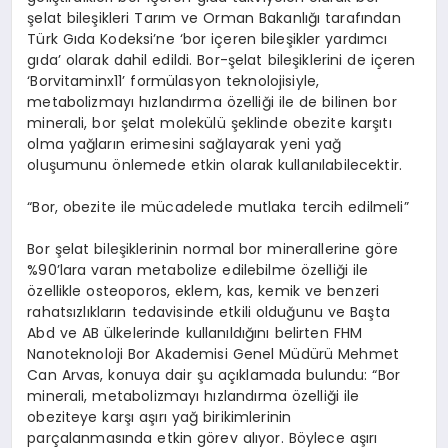
şelat bileşikleri Tarım ve Orman Bakanlığı tarafından
Türk Gıda Kodeksi’ne ‘bor içeren bileşikler yardımcı
gıda’ olarak dahil edildi. Bor-şelat bileşiklerini de içeren
‘Borvitaminx11’ formülasyon teknolojisiyle,
metabolizmayı hızlandırma özelliği ile de bilinen bor
minerali, bor şelat molekülü şeklinde obezite karşıtı
olma yağların erimesini sağlayarak yeni yağ
oluşumunu önlemede etkin olarak kullanılabilecektir.
“Bor, obezite ile mücadelede mutlaka tercih edilmeli”
Bor şelat bileşiklerinin normal bor minerallerine göre
%90’lara varan metabolize edilebilme özelliği ile
özellikle osteoporos, eklem, kas, kemik ve benzeri
rahatsızlıkların tedavisinde etkili olduğunu ve Başta
Abd ve AB ülkelerinde kullanıldığını belirten FHM
Nanoteknoloji Bor Akademisi Genel Müdürü Mehmet
Can Arvas, konuya dair şu açıklamada bulundu: “Bor
minerali, metabolizmayı hızlandırma özelliği ile
obeziteye karşı aşırı yağ birikimlerinin
parçalanmasında etkin görev alıyor. Böylece aşırı