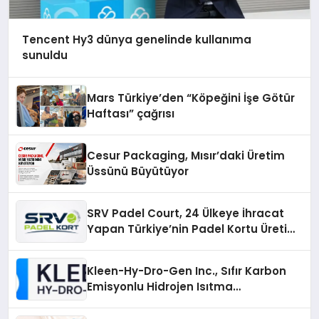
Tencent Hy3 dünya genelinde kullanıma
sunuldu
Mars Türkiye’den “Köpeğini İşe Götür
Haftası” çağrısı
Cesur Packaging, Mısır’daki Üretim
Üssünü Büyütüyor
SRV Padel Court, 24 Ülkeye İhracat
Yapan Türkiye’nin Padel Kortu Üretim
Gücü
Kleen-Hy-Dro-Gen Inc., Sıfır Karbon
Emisyonlu Hidrojen Isıtma
Teknolojisinde ISO ve TSSA
Düzenleyici Onaylarını Aldı