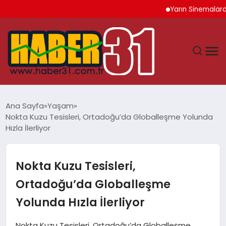
Yarın Sinemalarda 6 Ye
ANASAYFA
Ana Sayfa
Yaşam
Nokta Kuzu Tesisleri, Ortadoğu’da Globalleşme Yolunda
HATAY
Hızla İlerliyor
YAŞAM
Nokta Kuzu Tesisleri,
EKONOMI
Ortadoğu’da Globalleşme
Yolunda Hızla İlerliyor
GÜNDEM
Nokta Kuzu Tesisleri, Ortadoğu’da Globalleşme