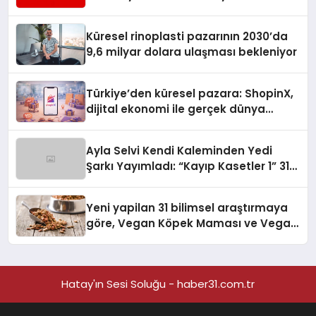
Turizmde Öne Çıkıyor
Küresel rinoplasti pazarının 2030’da
9,6 milyar dolara ulaşması bekleniyor
Türkiye’den küresel pazara: ShopinX,
dijital ekonomi ile gerçek dünya
alışverişini bir araya getirmeyi
hedefliyor
Ayla Selvi Kendi Kaleminden Yedi
Şarkı Yayımladı: “Kayıp Kasetler 1” 31
Temmuz’da Çıktı
Yeni yapilan 31 bilimsel araştırmaya
göre, Vegan Köpek Maması ve Vegan
Kedi Mamasının İyi Sindirildiğini
Ortaya Koydu
Hatay'ın Sesi Soluğu - haber31.com.tr