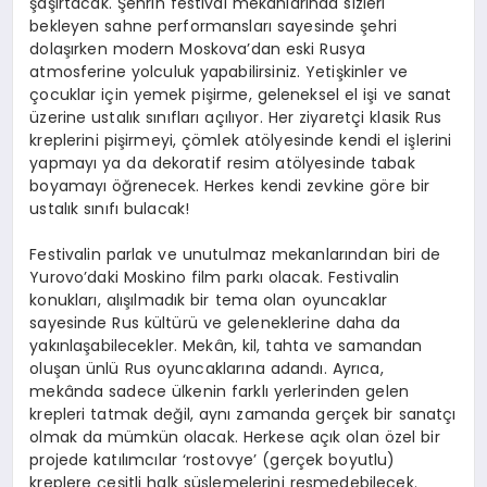
şaşırtacak. Şehrin festival mekanlarında sizleri
bekleyen sahne performansları sayesinde şehri
dolaşırken modern Moskova’dan eski Rusya
atmosferine yolculuk yapabilirsiniz. Yetişkinler ve
çocuklar için yemek pişirme, geleneksel el işi ve sanat
üzerine ustalık sınıfları açılıyor. Her ziyaretçi klasik Rus
kreplerini pişirmeyi, çömlek atölyesinde kendi el işlerini
yapmayı ya da dekoratif resim atölyesinde tabak
boyamayı öğrenecek. Herkes kendi zevkine göre bir
ustalık sınıfı bulacak!
Festivalin parlak ve unutulmaz mekanlarından biri de
Yurovo’daki Moskino film parkı olacak. Festivalin
konukları, alışılmadık bir tema olan oyuncaklar
sayesinde Rus kültürü ve geleneklerine daha da
yakınlaşabilecekler. Mekân, kil, tahta ve samandan
oluşan ünlü Rus oyuncaklarına adandı. Ayrıca,
mekânda sadece ülkenin farklı yerlerinden gelen
krepleri tatmak değil, aynı zamanda gerçek bir sanatçı
olmak da mümkün olacak. Herkese açık olan özel bir
projede katılımcılar ‘rostovye’ (gerçek boyutlu)
kreplere çeşitli halk süslemelerini resmedebilecek.