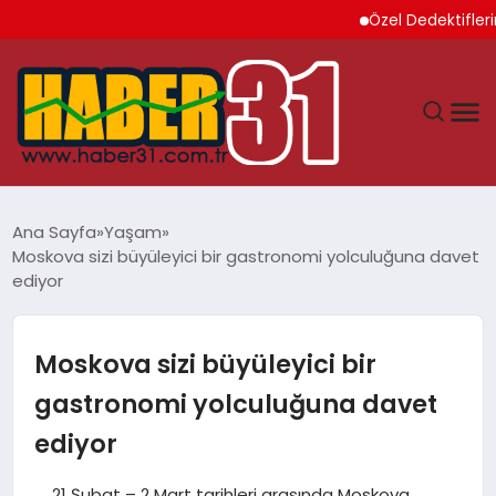
Özel Dedektiflerin Sun
ANASAYFA
Ana Sayfa
Yaşam
Moskova sizi büyüleyici bir gastronomi yolculuğuna davet
HATAY
ediyor
YAŞAM
Moskova sizi büyüleyici bir
EKONOMI
gastronomi yolculuğuna davet
ediyor
GÜNDEM
21 Şubat – 2 Mart tarihleri arasında Moskova,