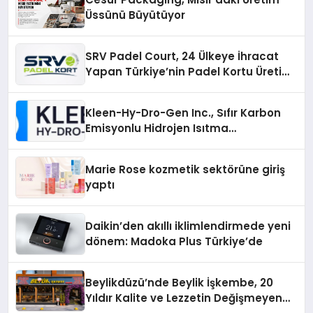
Üssünü Büyütüyor
SRV Padel Court, 24 Ülkeye İhracat
Yapan Türkiye’nin Padel Kortu Üretim
Gücü
Kleen-Hy-Dro-Gen Inc., Sıfır Karbon
Emisyonlu Hidrojen Isıtma
Teknolojisinde ISO ve TSSA
Düzenleyici Onaylarını Aldı
Marie Rose kozmetik sektörüne giriş
yaptı
Daikin’den akıllı iklimlendirmede yeni
dönem: Madoka Plus Türkiye’de
Beylikdüzü’nde Beylik İşkembe, 20
Yıldır Kalite ve Lezzetin Değişmeyen