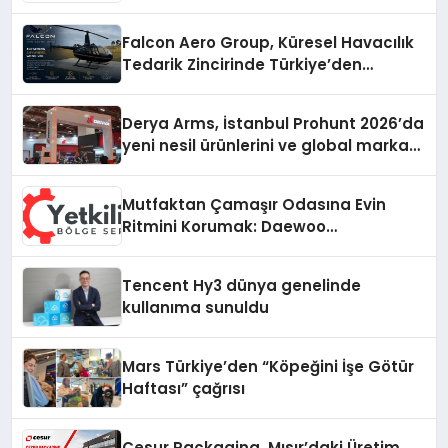
Falcon Aero Group, Küresel Havacılık
Tedarik Zincirinde Türkiye’den
Dünyaya Açılıyor
Derya Arms, İstanbul Prohunt 2026’da
yeni nesil ürünlerini ve global marka
vizyonunu sergiledi
Mutfaktan Çamaşır Odasına Evin
Ritmini Korumak: Daewoo
Cihazlarında Dürüst Teknik Destek
Deneyimi
Tencent Hy3 dünya genelinde
kullanıma sunuldu
Mars Türkiye’den “Köpeğini İşe Götür
Haftası” çağrısı
Cesur Packaging, Mısır’daki Üretim