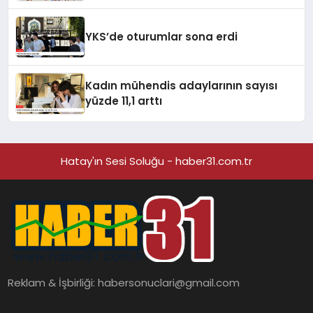
YKS’de oturumlar sona erdi
Kadın mühendis adaylarının sayısı
yüzde 11,1 arttı
Hatay'ın Sesi Soluğu - haber31.com.tr
Reklam & İşbirliği:
habersonuclari@gmail.com