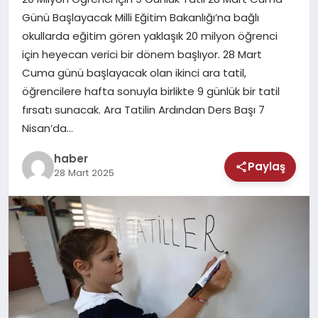
MAGAZIN
Günü Başlayacak Milli Eğitim Bakanlığı’na bağlı
okullarda eğitim gören yaklaşık 20 milyon öğrenci
SAĞLIK
için heyecan verici bir dönem başlıyor. 28 Mart
Cuma günü başlayacak olan ikinci ara tatil,
TEKNOLOJI
öğrencilere hafta sonuyla birlikte 9 günlük bir tatil
fırsatı sunacak. Ara Tatilin Ardından Ders Başı 7
Nisan’da…
haber
Paylaş
28 Mart 2025