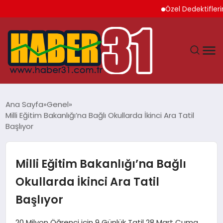
Özel Dedektiflerin Sun
ANASAYFA
Ana Sayfa
Genel
Milli Eğitim Bakanlığı’na Bağlı Okullarda İkinci Ara Tatil
HATAY
Başlıyor
YAŞAM
Milli Eğitim Bakanlığı’na Bağlı
EKONOMI
Okullarda İkinci Ara Tatil
Başlıyor
GÜNDEM
20 Milyon Öğrenci için 9 Günlük Tatil 28 Mart Cuma