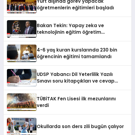
Yurt dışında görev yapacak
öğretmenlerin eğitimleri başladı
Bakan Tekin: Yapay zeka ve
teknolojinin eğitim öğretim
süreçlerinde kullanımı çok önemli
4-6 yaş kuran kurslarında 230 bin
öğrencinin eğitimi tamamlandı
UDSP Yabancı Dil Yeterlilik Yazılı
Sınavı soru kitapçıkları ve cevap
anahtarları yayımlandı
TÜBİTAK Fen Lisesi ilk mezunlarını
verdi
Okullarda son ders zili bugün çalıyor