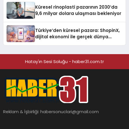
Küresel rinoplasti pazarının 2030’da
9,6 milyar dolara ulaşması bekleniyor
Türkiye’den küresel pazara: ShopinX,
dijital ekonomi ile gerçek dünya
alışverişini bir araya getirmeyi
hedefliyor
Hatay'ın Sesi Soluğu - haber31.com.tr
Reklam & İşbirliği:
habersonuclari@gmail.com