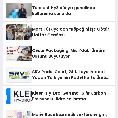
Deneyimi
Tencent Hy3 dünya genelinde
kullanıma sunuldu
Mars Türkiye’den “Köpeğini İşe Götür
Haftası” çağrısı
Cesur Packaging, Mısır’daki Üretim
Üssünü Büyütüyor
SRV Padel Court, 24 Ülkeye İhracat
Yapan Türkiye’nin Padel Kortu Üretim
Gücü
Kleen-Hy-Dro-Gen Inc., Sıfır Karbon
Emisyonlu Hidrojen Isıtma
Teknolojisinde ISO ve TSSA
Düzenleyici Onaylarını Aldı
Marie Rose kozmetik sektörüne giriş