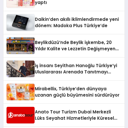
yaptı
Daikin’den akıllı iklimlendirmede yeni
dönem: Madoka Plus Türkiye’de
Beylikdüzü’nde Beylik İşkembe, 20
Yıldır Kalite ve Lezzetin Değişmeyen
Adresi
İş İnsanı Seyithan Hanoğlu Türkiye’yi
Uluslararası Arenada Tanıtmayı
Hedefliyor
Mirabellix, Türkiye’den dünyaya
uzanan güçlü büyümesini sürdürüyor
Anato Tour Turizm Dubai Merkezli
Lüks Seyahat Hizmetleriyle Küresel
Turizmde Öne Çıkıyor