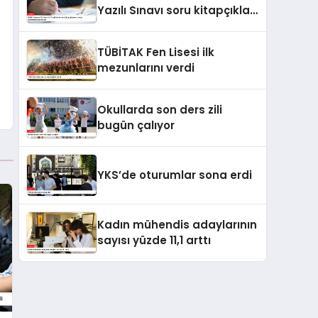
Yazılı Sınavı soru kitapçıkları
ve cevap anahtarları
yayımlandı
TÜBİTAK Fen Lisesi ilk
mezunlarını verdi
Okullarda son ders zili
bugün çalıyor
YKS’de oturumlar sona erdi
Kadın mühendis adaylarının
sayısı yüzde 11,1 arttı