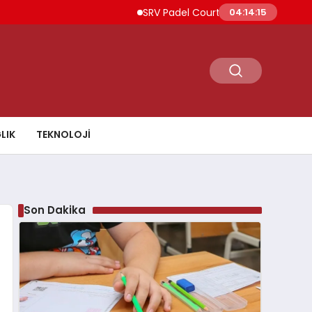
SRV Padel Court, 24 Ülkeye İhracat Yapan
04:14:16
LIK
TEKNOLOJI
Son Dakika