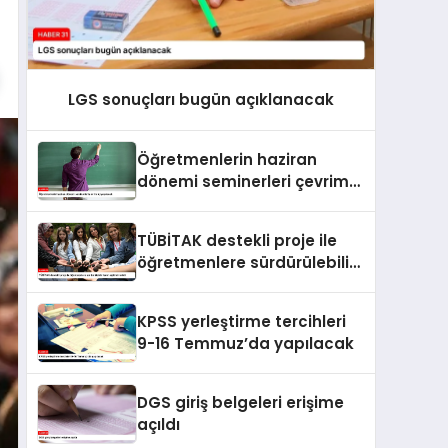
LGS sonuçları bugün açıklanacak
Öğretmenlerin haziran
dönemi seminerleri çevrim
içi yapılacak
TÜBİTAK destekli proje ile
öğretmenlere sürdürülebilir
tarım eğitimi verildi
KPSS yerleştirme tercihleri
9-16 Temmuz’da yapılacak
DGS giriş belgeleri erişime
açıldı