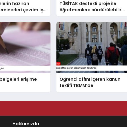
lerin haziran
TÜBİTAK destekli proje ile
minerleri çevrim içi
öğretmenlere sürdürülebilir
k
tarım eğitimi verildi
belgeleri erişime
Öğrenci affını içeren kanun
teklifi TBMM’de
Hakkımızda