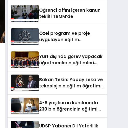
Öğrenci affını içeren kanun
teklifi TBMM’de
Özel program ve proje
uygulayan eğitim
kurumlarına öğretmen
atama sonuçları açıklandı
Yurt dışında görev yapacak
öğretmenlerin eğitimleri
başladı
Bakan Tekin: Yapay zeka ve
teknolojinin eğitim öğretim
süreçlerinde kullanımı çok
önemli
4-6 yaş kuran kurslarında
230 bin öğrencinin eğitimi
tamamlandı
UDSP Yabancı Dil Yeterlilik