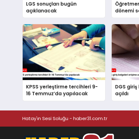
LGS sonuçları bugün
Öğretmen
açıklanacak
dönemi se
yapılaca
KPSS yerleştirme tercihleri 9-
DGS giriş 
16 Temmuz’da yapılacak
açıldı
Hatay'ın Sesi Soluğu - haber31.com.tr