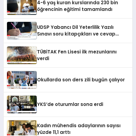
4-6 yaş kuran kurslarında 230 bin
öğrencinin eğitimi tamamlandı
UDSP Yabancı Dil Yeterlilik Yazılı
Sınavı soru kitapçıkları ve cevap
anahtarları yayımlandı
TÜBİTAK Fen Lisesi ilk mezunlarını
verdi
Okullarda son ders zili bugün çalıyor
YKS’de oturumlar sona erdi
Kadın mühendis adaylarının sayısı
yüzde 11,1 arttı