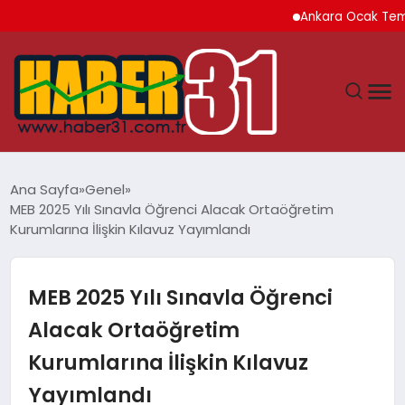
Ankara Ocak Temmuz Dö
ANASAYFA
Ana Sayfa
Genel
MEB 2025 Yılı Sınavla Öğrenci Alacak Ortaöğretim
HATAY
Kurumlarına İlişkin Kılavuz Yayımlandı
YAŞAM
MEB 2025 Yılı Sınavla Öğrenci
EKONOMI
Alacak Ortaöğretim
Kurumlarına İlişkin Kılavuz
GÜNDEM
Yayımlandı