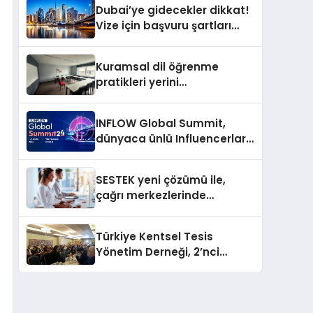
Dubai’ye gidecekler dikkat!
Vize için başvuru şartları
değişti
Kuramsal dil öğrenme
pratikleri yerini
performansa dayalı
iletişime bırakıyor
INFLOW Global Summit,
dünyaca ünlü Influencerları
İstanbul’da buluşturuyor
SESTEK yeni çözümü ile,
çağrı merkezlerinde
kapasite planlama
verimliliğini 4 kat artırıyor
Türkiye Kentsel Tesis
Yönetim Derneği, 2’nci
Yönetim Kurulu Çalışma
Kampı düzenlendi