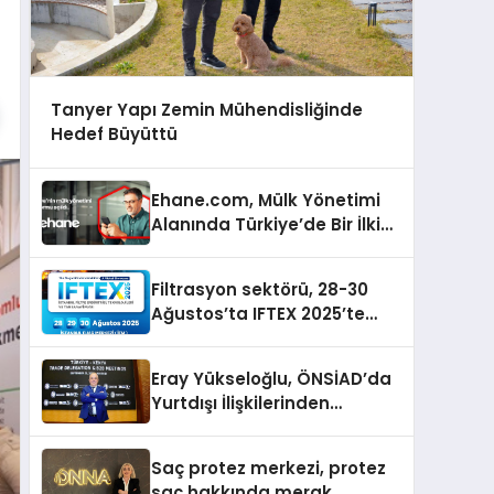
Tanyer Yapı Zemin Mühendisliğinde
Hedef Büyüttü
Ehane.com, Mülk Yönetimi
Alanında Türkiye’de Bir İlki
Gerçekleştirmek İçin
Yayında
Filtrasyon sektörü, 28-30
Ağustos’ta IFTEX 2025’te
buluşacak
Eray Yükseloğlu, ÖNSİAD’da
Yurtdışı İlişkilerinden
Sorumlu Genel Başkan
Yardımcısı Oldu
Saç protez merkezi, protez
saç hakkında merak