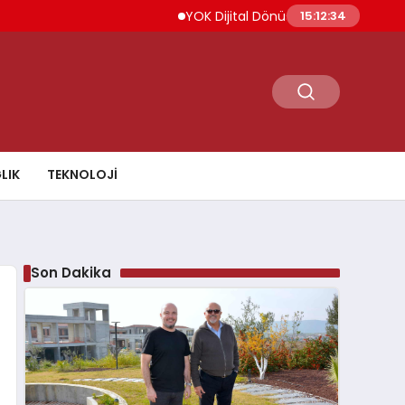
YOK Dijital Dönüşüm İçin Bilişim Uzmanları Ye
15:12:35
LIK
TEKNOLOJI
Son Dakika