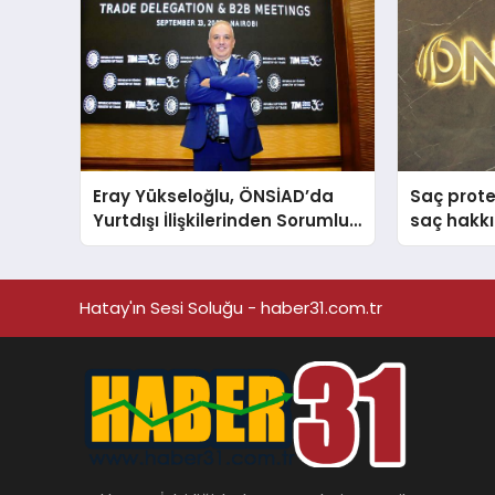
Eray Yükseloğlu, ÖNSİAD’da
Saç prote
Yurtdışı İlişkilerinden Sorumlu
saç hakkı
Genel Başkan Yardımcısı Oldu
anlattı
Hatay'ın Sesi Soluğu - haber31.com.tr