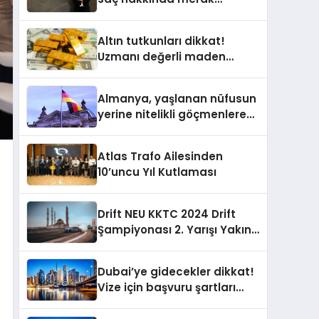
edilenleri anlattı
Altın tutkunları dikkat!
Uzmanı değerli maden
yatırımcılarını uyardı!
Almanya, yaşlanan nüfusun
yerine nitelikli göçmenlere
kapılarını açıyor
Atlas Trafo Ailesinden
10’uncu Yıl Kutlaması
Drift NEU KKTC 2024 Drift
Şampiyonası 2. Yarışı Yakın
Doğu Kampüsünde
Gerçekleştirildi
Dubai’ye gidecekler dikkat!
Vize için başvuru şartları
değişti