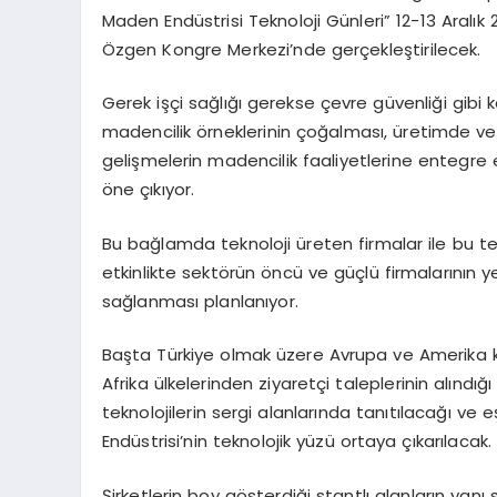
Maden Endüstrisi Teknoloji Günleri” 12-13 Aral
Özgen Kongre Merkezi’nde gerçekleştirilecek.
Gerek işçi sağlığı gerekse çevre güvenliği gibi 
madencilik örneklerinin çoğalması, üretimde verim
gelişmelerin madencilik faaliyetlerine entegre e
öne çıkıyor.
Bu bağlamda teknoloji üreten firmalar ile bu tekn
etkinlikte sektörün öncü ve güçlü firmalarının 
sağlanması planlanıyor.
Başta Türkiye olmak üzere Avrupa ve Amerika k
Afrika ülkelerinden ziyaretçi taleplerinin alındı
teknolojilerin sergi alanlarında tanıtılacağı v
Endüstrisi’nin teknolojik yüzü ortaya çıkarılacak.
Şirketlerin boy gösterdiği stantlı alanların yanı