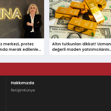
z merkezi, protez
Altın tutkunları dikkat! Uzman
nda merak edilenleri
değerli maden yatırımcılarını
uyardı!
Hakkımızda
İletişim
Künye