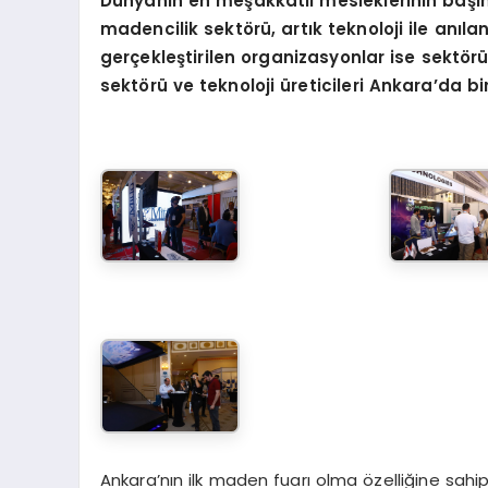
Dünyanı
n en me
şakkatli mesleklerinin baş
madencilik sekt
ö
rü,
art
ık teknoloji ile anı
gerçekleştirilen organizasyonlar ise sektör
sekt
ö
rü ve teknoloji üreticileri Ankara
’
da
bi
Ankara’nın ilk maden fuarı olma özelliğine sahip