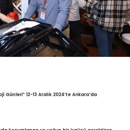
ji Günleri” 12-13 Aralı
k 2024
’
te Ankara
’
da