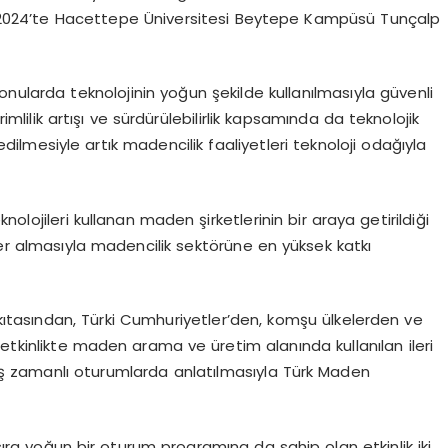
ık 2024’te Hacettepe Üniversitesi Beytepe Kampüsü Tunçalp
konularda teknolojinin yoğun şekilde kullanılmasıyla güvenli
lilik artışı ve sürdürülebilirlik kapsamında da teknolojik
dilmesiyle artık madencilik faaliyetleri teknoloji odağıyla
olojileri kullanan maden şirketlerinin bir araya getirildiği
yer almasıyla madencilik sektörüne en yüksek katkı
ıtasından, Türki Cumhuriyetler’den, komşu ülkelerden ve
ğı etkinlikte maden arama ve üretim alanında kullanılan ileri
e eş zamanlı oturumlarda anlatılmasıyla Türk Maden
 sıra yoğun bir oturum programına da sahip olan etkinlik iki