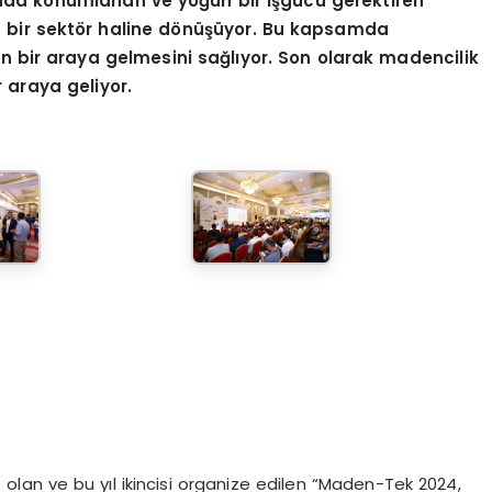
ında konumlanan ve yoğun bir işgücü gerektiren
lan bir sektör haline dönüşüyor. Bu kapsamda
ün bir araya gelmesini sağlıyor. Son olarak madencilik
r araya geliyor.
 olan ve bu yıl ikincisi organize edilen “Maden-Tek 2024,