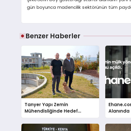
gün boyunca madencilik sektörünün tüm paydaşl
Benzer Haberler
Tanyer Yapı Zemin
Ehane.co
Mühendisliğinde Hedef
Alanında T
Büyüttü
Gerçekleş