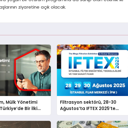
arının ziyaretine açık olacak.
m, Mülk Yönetimi
Filtrasyon sektörü, 28-30
ürkiye’de Bir İlki
Ağustos’ta IFTEX 2025’te
tirmek İçin Yayında
buluşacak