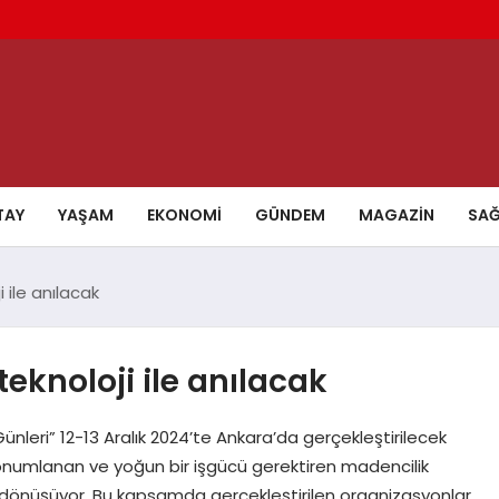
TAY
YAŞAM
EKONOMI
GÜNDEM
MAGAZIN
SAĞ
 ile anılacak
teknoloji ile anılacak
leri” 12-13 Aralık 2024’te Ankara’da gerçekleştirilecek
onumlanan ve yoğun bir işgücü gerektiren madencilik
line dönüşüyor. Bu kapsamda gerçekleştirilen organizasyonlar