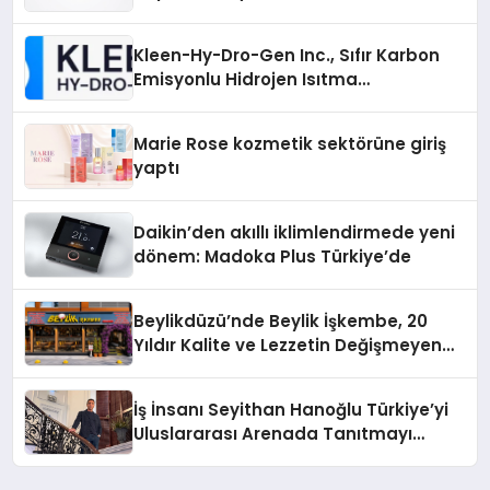
Gücü
Kleen-Hy-Dro-Gen Inc., Sıfır Karbon
Emisyonlu Hidrojen Isıtma
Teknolojisinde ISO ve TSSA
Düzenleyici Onaylarını Aldı
Marie Rose kozmetik sektörüne giriş
yaptı
Daikin’den akıllı iklimlendirmede yeni
dönem: Madoka Plus Türkiye’de
Beylikdüzü’nde Beylik İşkembe, 20
Yıldır Kalite ve Lezzetin Değişmeyen
Adresi
İş İnsanı Seyithan Hanoğlu Türkiye’yi
Uluslararası Arenada Tanıtmayı
Hedefliyor