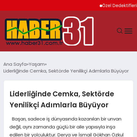
Özel Dedektiflerin Sund
ANASAYFA
Ana Sayfa
Yaşam
Liderliğinde Cemka, Sektörde Yenilikçi Adımlarla Büyüyor
HATAY
YAŞAM
Liderliğinde Cemka, Sektörde
Yenilikçi Adımlarla Büyüyor
EKONOMI
Başarı, sadece iş dünyasında kazanılan bir unvan
GÜNDEM
değil, aynı zamanda güçlü bir aile yapısıyla inşa
edilen bir yolculuktur. Derya ve İsmail Gökhan Özkul