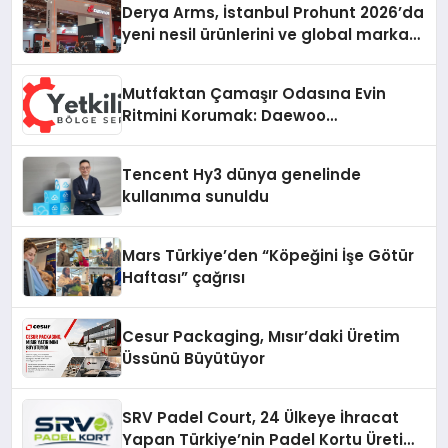
Derya Arms, İstanbul Prohunt 2026’da
yeni nesil ürünlerini ve global marka
vizyonunu sergiledi
Mutfaktan Çamaşır Odasına Evin
Ritmini Korumak: Daewoo
Cihazlarında Dürüst Teknik Destek
Deneyimi
Tencent Hy3 dünya genelinde
kullanıma sunuldu
Mars Türkiye’den “Köpeğini İşe Götür
Haftası” çağrısı
Cesur Packaging, Mısır’daki Üretim
Üssünü Büyütüyor
SRV Padel Court, 24 Ülkeye İhracat
Yapan Türkiye’nin Padel Kortu Üretim