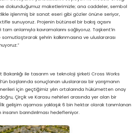
lbine dokunduğumuz maketlerimizle; ana caddeler, sembol
izlikle işlenmiş bir sanat eseri gibi gözler önüne seriyor,
ifle sunuyoruz. Projenin bütünsel bir bakış açısını
yi tam anlamıyla kavramalarını sağlıyoruz. Taşkent’in
e somutlaştırarak şehrin kalkınmasına ve uluslararası
nuyoruz.”
Bakanlığı ile tasarım ve teknoloji şirketi Cross Works
23’ün başlarında sonuçlanan uluslararası bir yarışmanın
erileri için geçtiğimiz yılın ortalarında hükümetten onay
ğru, Çirçik ve Karasu nehirleri arasında yer alan bir
. İlk gelişim aşaması yaklaşık 6 bin hektar olarak tanımlanan
 insanın barındırılması hedefleniyor.