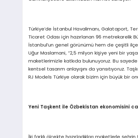
Türkiye’de İstanbul Havalimanı, Galataport, Te
Ticaret Odası için hazırlanan 96 metrekarelik Bü
İstanbul’un genel görünümü hem de çeşitli ilçele
Uğur Maslamani, “2,5 milyon kişiye yeni bir yaş
maketlerimizle katkıda bulunuyoruz. Bu sayede pr
kentsel tasarım anlayışını da yansıtıyoruz. Ta
RJ Models Türkiye olarak bizim için büyük bir onur
Yeni Taşkent ile Özbekistan ekonomisini c
İki farklı ölçekte hazırladıkları maketlerle şehr