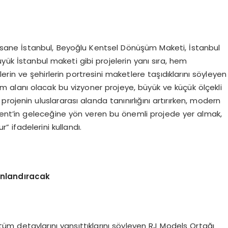
rsane İstanbul, Beyoğlu Kentsel Dönüşüm Maketi, İstanbul
yük İstanbul maketi gibi projelerin yanı sıra, hem
rin ve şehirlerin portresini maketlere taşıdıklarını söyleyen
am alanı olacak bu vizyoner projeye, büyük ve küçük ölçekli
ojenin uluslararası alanda tanınırlığını artırırken, modern
şkent’in geleceğine yön veren bu önemli projede yer almak,
” ifadelerini kullandı.
anlandıracak
in tüm detaylarını yansıttıklarını söyleyen RJ Models Ortağı