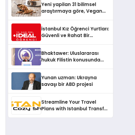
Yeni yapilan 31 bilimsel
araştırmaya göre, Vegan
Köpek Maması ve Vegan
Kedi Mamasının İyi
İstanbul Kız Öğrenci Yurtları:
Sindirildiğini Ortaya Koydu
Güvenli ve Rahat Bir
Konaklama Seçeneği
Bhaktawer: Uluslararası
hukuk Filistin konusunda
çifte standart uyguluyor
Yunan uzman: Ukrayna
savaşı bir ABD projesi
Streamline Your Travel
Plans with Istanbul Transfer
Services