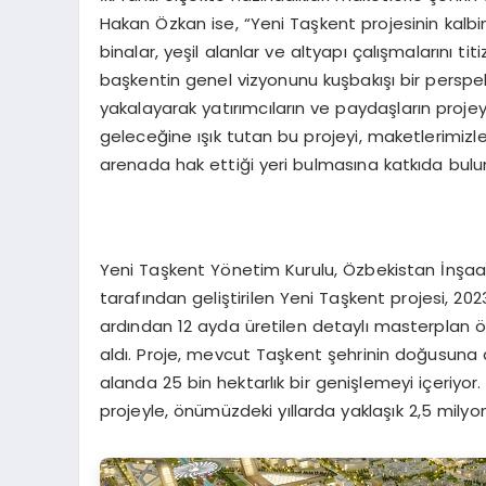
Hakan Özkan ise, “Yeni Taşkent projesinin ka
binalar, yeşil alanlar ve altyapı çalışmalarını tit
başkentin genel vizyonunu kuşbakışı bir perspekt
yakalayarak yatırımcıların ve paydaşların proje
geleceğine ışık tutan bu projeyi, maketlerimizl
arenada hak ettiği yeri bulmasına katkıda bulu
Yeni Taşkent Yönetim Kurulu, Özbekistan İnşaat 
tarafından geliştirilen Yeni Taşkent projesi, 20
ardından 12 ayda üretilen detaylı masterplan ön
aldı. Proje, mevcut Taşkent şehrinin doğusuna do
alanda 25 bin hektarlık bir genişlemeyi içeriyor
projeyle, önümüzdeki yıllarda yaklaşık 2,5 milyon