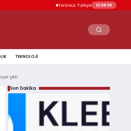
Terörsüz Türkiye İçin Yasal Süreç 5 Ağustos’ta
01:08:38
LIK
TEKNOLOJI
ye çıktı
Son Dakika