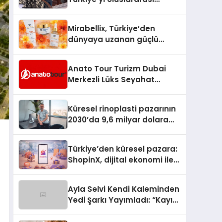
Arenada Tanıtmayı
Hedefliyor
Mirabellix, Türkiye’den
dünyaya uzanan güçlü
büyümesini sürdürüyor
Anato Tour Turizm Dubai
Merkezli Lüks Seyahat
Hizmetleriyle Küresel
Turizmde Öne Çıkıyor
Küresel rinoplasti pazarının
2030’da 9,6 milyar dolara
ulaşması bekleniyor
Türkiye’den küresel pazara:
ShopinX, dijital ekonomi ile
gerçek dünya alışverişini bir
araya getirmeyi hedefliyor
Ayla Selvi Kendi Kaleminden
Yedi Şarkı Yayımladı: “Kayıp
Kasetler 1” 31 Temmuz’da
Çıktı