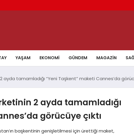
TAY
YAŞAM
EKONOMI
GÜNDEM
MAGAZIN
SAĞ
n 2 ayda tamamladığı “Yeni Taşkent” maketi Cannes’da görücü
rketinin 2 ayda tamamladığı
annes’da görücüye çıktı
tan’ın başkentinin genişletilmesi için ürettiği maket,