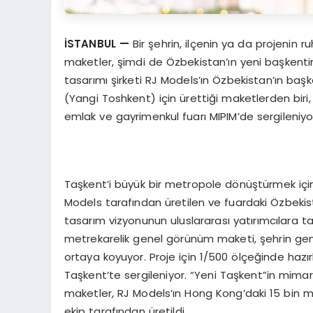
İSTANBUL —
Bir şehrin, ilçenin ya da projenin 
maketler, şimdi de Özbekistan’ın yeni başkent
tasarımı şirketi RJ Models’ın Özbekistan’ın baş
(Yangi Toshkent) için ürettiği maketlerden bir
emlak ve gayrimenkul fuarı MIPIM’de sergileniyo
Taşkent’i büyük bir metropole dönüştürmek için 
Models tarafından üretilen ve fuardaki Özbeki
tasarım vizyonunun uluslararası yatırımcılara ta
metrekarelik genel görünüm maketi, şehrin gen
ortaya koyuyor. Proje için 1/500 ölçeğinde ha
Taşkent’te sergileniyor. “Yeni Taşkent”in mimari
maketler, RJ Models’ın Hong Kong’daki 15 bin metr
ekip tarafından üretildi.