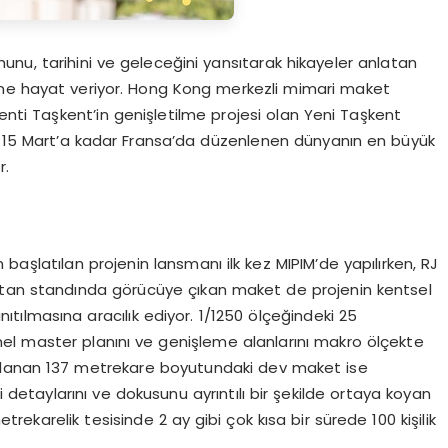
ruhunu, tarihini ve geleceğini yansıtarak hikayeler anlatan
ine hayat veriyor. Hong Kong merkezli mimari maket
kenti Taşkent’in genişletilme projesi olan Yeni Taşkent
i, 15 Mart’a kadar Fransa’da düzenlenen dünyanın en büyük
r.
başlatılan projenin lansmanı ilk kez MIPIM’de yapılırken, RJ
stan standında görücüye çıkan maket de projenin kentsel
nıtılmasına aracılık ediyor. 1/1250 ölçeğindeki 25
el master planını ve genişleme alanlarını makro ölçekte
zırlanan 137 metrekare boyutundaki dev maket ise
 detaylarını ve dokusunu ayrıntılı bir şekilde ortaya koyan
ekarelik tesisinde 2 ay gibi çok kısa bir sürede 100 kişilik