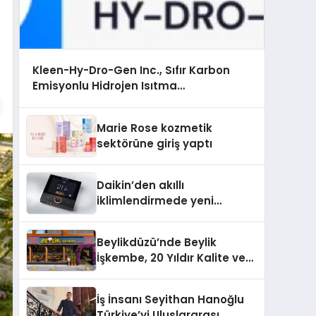
Kleen-Hy-Dro-Gen Inc., Sıfır Karbon
Emisyonlu Hidrojen Isıtma
Teknolojisinde ISO ve TSSA Düzenleyici
Onaylarını Aldı
Marie Rose kozmetik
sektörüne giriş yaptı
Daikin’den akıllı
iklimlendirmede yeni
dönem: Madoka Plus
Türkiye’de
Beylikdüzü’nde Beylik
İşkembe, 20 Yıldır Kalite ve
Lezzetin Değişmeyen Adresi
İş İnsanı Seyithan Hanoğlu
Türkiye’yi Uluslararası