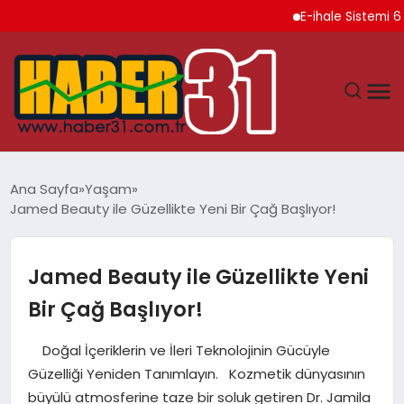
E-ihale Sistemi 6 Ayda 2
ANASAYFA
Ana Sayfa
Yaşam
Jamed Beauty ile Güzellikte Yeni Bir Çağ Başlıyor!
HATAY
YAŞAM
Jamed Beauty ile Güzellikte Yeni
Bir Çağ Başlıyor!
EKONOMI
Doğal İçeriklerin ve İleri Teknolojinin Gücüyle
GÜNDEM
Güzelliği Yeniden Tanımlayın. Kozmetik dünyasının
büyülü atmosferine taze bir soluk getiren Dr. Jamila