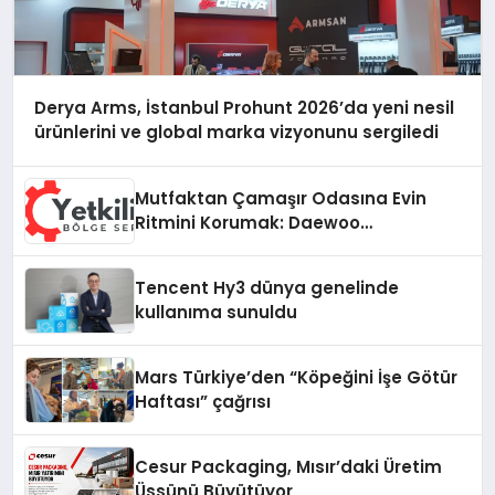
Derya Arms, İstanbul Prohunt 2026’da yeni nesil
ürünlerini ve global marka vizyonunu sergiledi
Mutfaktan Çamaşır Odasına Evin
Ritmini Korumak: Daewoo
Cihazlarında Dürüst Teknik Destek
Deneyimi
Tencent Hy3 dünya genelinde
kullanıma sunuldu
Mars Türkiye’den “Köpeğini İşe Götür
Haftası” çağrısı
Cesur Packaging, Mısır’daki Üretim
Üssünü Büyütüyor