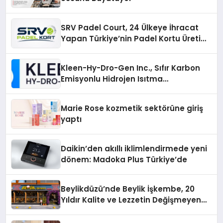
SRV Padel Court, 24 Ülkeye İhracat
Yapan Türkiye’nin Padel Kortu Üretim
Gücü
Kleen-Hy-Dro-Gen Inc., Sıfır Karbon
Emisyonlu Hidrojen Isıtma
Teknolojisinde ISO ve TSSA
Düzenleyici Onaylarını Aldı
Marie Rose kozmetik sektörüne giriş
yaptı
Daikin’den akıllı iklimlendirmede yeni
dönem: Madoka Plus Türkiye’de
Beylikdüzü’nde Beylik İşkembe, 20
Yıldır Kalite ve Lezzetin Değişmeyen
Adresi