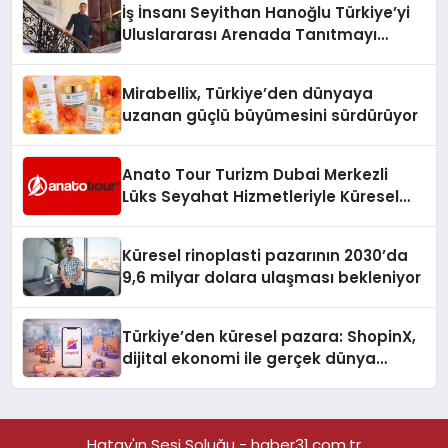
İş İnsanı Seyithan Hanoğlu Türkiye’yi
Uluslararası Arenada Tanıtmayı
Hedefliyor
Mirabellix, Türkiye’den dünyaya
uzanan güçlü büyümesini sürdürüyor
Anato Tour Turizm Dubai Merkezli
Lüks Seyahat Hizmetleriyle Küresel
Turizmde Öne Çıkıyor
Küresel rinoplasti pazarının 2030’da
9,6 milyar dolara ulaşması bekleniyor
Türkiye’den küresel pazara: ShopinX,
dijital ekonomi ile gerçek dünya
alışverişini bir araya getirmeyi
hedefliyor
Hatay'ın Sesi Soluğu - haber31.com.tr