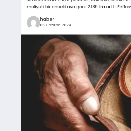
maliyeti bir önceki aya göre 2.189 lira arttı. Enfl
haber
05 Haziran 2024