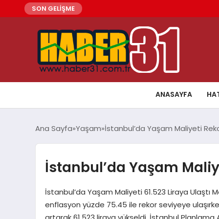
SON GELİŞME
ANASAYFA
HA
Ana Sayfa
Yaşam
İstanbul’da Yaşam Maliyeti Reko
İstanbul’da Yaşam Maliye
İstanbul’da Yaşam Maliyeti 61.523 Liraya Ulaştı Ma
enflasyon yüzde 75.45 ile rekor seviyeye ulaşırk
artarak 61.523 liraya yükseldi. İstanbul Planlama 