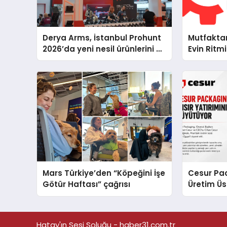
Derya Arms, İstanbul Prohunt
Mutfakta
2026’da yeni nesil ürünlerini ve
Evin Rit
global marka vizyonunu
Cihazları
sergiledi
Destek D
Mars Türkiye’den “Köpeğini İşe
Cesur Pac
Götür Haftası” çağrısı
Üretim Ü
Hatay'ın Sesi Soluğu - haber31.com.tr