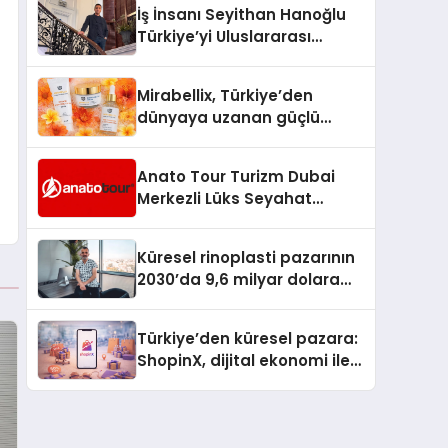
İş İnsanı Seyithan Hanoğlu
Türkiye’yi Uluslararası
Arenada Tanıtmayı
Hedefliyor
Mirabellix, Türkiye’den
dünyaya uzanan güçlü
büyümesini sürdürüyor
Anato Tour Turizm Dubai
Merkezli Lüks Seyahat
Hizmetleriyle Küresel
Turizmde Öne Çıkıyor
Küresel rinoplasti pazarının
2030’da 9,6 milyar dolara
ulaşması bekleniyor
Türkiye’den küresel pazara:
ShopinX, dijital ekonomi ile
gerçek dünya alışverişini bir
araya getirmeyi hedefliyor