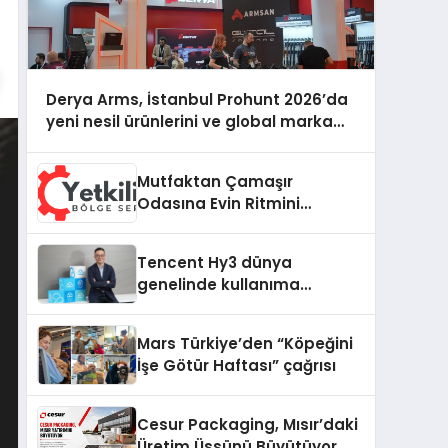
Derya Arms, İstanbul Prohunt 2026’da
yeni nesil ürünlerini ve global marka
vizyonunu sergiledi
Mutfaktan Çamaşır
Odasına Evin Ritmini
Korumak: Daewoo
Cihazlarında Dürüst Teknik
Tencent Hy3 dünya
Destek Deneyimi
genelinde kullanıma
sunuldu
Mars Türkiye’den “Köpeğini
İşe Götür Haftası” çağrısı
Cesur Packaging, Mısır’daki
Üretim Üssünü Büyütüyor