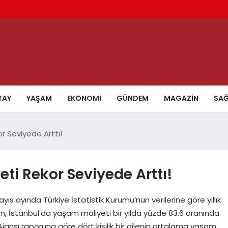
TAY
YAŞAM
EKONOMI
GÜNDEM
MAGAZIN
SAĞ
r Seviyede Arttı!
ti Rekor Seviyede Arttı!
yıs ayında Türkiye İstatistik Kurumu’nun verilerine göre yıllık
en, İstanbul’da yaşam maliyeti bir yılda yüzde 83.6 oranında
Ajansı raporuna göre dört kişilik bir ailenin ortalama yaşam