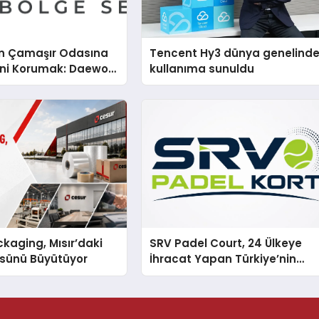
n Çamaşır Odasına
Tencent Hy3 dünya genelind
mini Korumak: Daewoo
kullanıma sunuldu
nda Dürüst Teknik
eneyimi
kaging, Mısır’daki
SRV Padel Court, 24 Ülkeye
ssünü Büyütüyor
İhracat Yapan Türkiye’nin
Padel Kortu Üretim Gücü