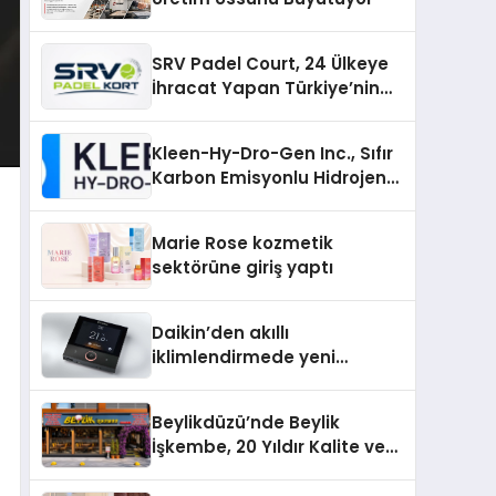
SRV Padel Court, 24 Ülkeye
İhracat Yapan Türkiye’nin
Padel Kortu Üretim Gücü
Kleen-Hy-Dro-Gen Inc., Sıfır
Karbon Emisyonlu Hidrojen
Isıtma Teknolojisinde ISO ve
TSSA Düzenleyici Onaylarını
Marie Rose kozmetik
Aldı
sektörüne giriş yaptı
Daikin’den akıllı
iklimlendirmede yeni
dönem: Madoka Plus
Türkiye’de
Beylikdüzü’nde Beylik
İşkembe, 20 Yıldır Kalite ve
Lezzetin Değişmeyen Adresi