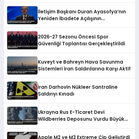
İletişim Başkanı Duran Ayasofya’nın
Yeniden İbadete Açılışının
Yıldönümünü Kutladı
2026-27 Sezonu Öncesi Spor
Güvenliği Toplantısı Gerçekleştirildi
Kuveyt ve Bahreyn Hava Savunma
Sistemleri İran Saldırılarına Karşı Aktif
İran Darhovin Nükleer Santraline
Saldırıyı Kınadı
Ukrayna Rus E-Ticaret Devi
Wildberries Deposunu Vurdu Büyük
Yangın Çıktı
Apple M2 ve M3 Extreme Çip Geliştirdi