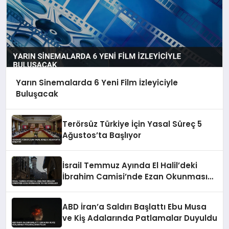
Yarın Sinemalarda 6 Yeni Film İzleyiciyle
Buluşacak
Terörsüz Türkiye İçin Yasal Süreç 5
Ağustos’ta Başlıyor
İsrail Temmuz Ayında El Halil’deki
İbrahim Camisi’nde Ezan Okunmasını
155 Kez Engelledi
ABD İran’a Saldırı Başlattı Ebu Musa
ve Kiş Adalarında Patlamalar Duyuldu