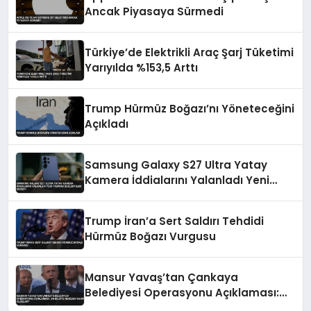
Ancak Piyasaya Sürmedi
Türkiye’de Elektrikli Araç Şarj Tüketimi
Yarıyılda %153,5 Arttı
Trump Hürmüz Boğazı’nı Yöneteceğini
Açıkladı
Samsung Galaxy S27 Ultra Yatay
Kamera İddialarını Yalanladı Yeni
Tasarım Beklentileri Değişti
Trump İran’a Sert Saldırı Tehdidi
Hürmüz Boğazı Vurgusu
Mansur Yavaş’tan Çankaya
Belediyesi Operasyonu Açıklaması:
‘Bu Bilgiye Nereden Sahip Oldular?’