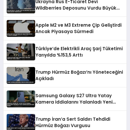
Ukrayna Rus E-Ticaret Devi
Wildberries Deposunu Vurdu Büyük
Yangın Çıktı
Apple M2 ve M3 Extreme Çip Geliştirdi
Ancak Piyasaya Sürmedi
Türkiye’de Elektrikli Araç Şarj Tüketimi
Yarıyılda %153,5 Arttı
Trump Hürmüz Boğazı’nı Yöneteceğini
Açıkladı
Samsung Galaxy S27 Ultra Yatay
Kamera İddialarını Yalanladı Yeni
Tasarım Beklentileri Değişti
Trump İran’a Sert Saldırı Tehdidi
Hürmüz Boğazı Vurgusu