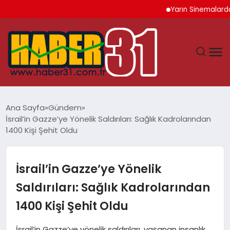
Yarın Sinemalarda 6 Ye
ANASAYFA
Ana Sayfa
Gündem
İsrail’in Gazze’ye Yönelik Saldırıları: Sağlık Kadrolarından
HATAY
1400 Kişi Şehit Oldu
YAŞAM
İsrail’in Gazze’ye Yönelik
EKONOMI
Saldırıları: Sağlık Kadrolarından
1400 Kişi Şehit Oldu
GÜNDEM
İsrail’in Gazze’ye yönelik saldırıları, yaşanan insanlık