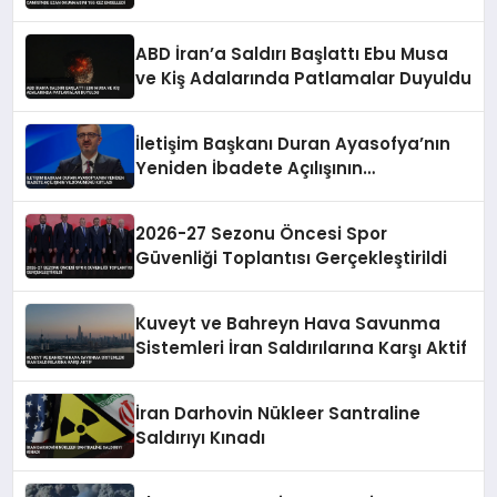
155 Kez Engelledi
ABD İran’a Saldırı Başlattı Ebu Musa
ve Kiş Adalarında Patlamalar Duyuldu
İletişim Başkanı Duran Ayasofya’nın
Yeniden İbadete Açılışının
Yıldönümünü Kutladı
2026-27 Sezonu Öncesi Spor
Güvenliği Toplantısı Gerçekleştirildi
Kuveyt ve Bahreyn Hava Savunma
Sistemleri İran Saldırılarına Karşı Aktif
İran Darhovin Nükleer Santraline
Saldırıyı Kınadı