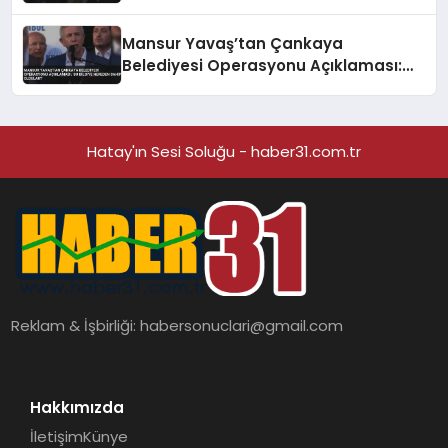
Mansur Yavaş’tan Çankaya
Belediyesi Operasyonu Açıklaması:
‘Bu Bilgiye Nereden Sahip Oldular?’
Hatay'ın Sesi Soluğu - haber31.com.tr
Reklam & İşbirliği:
habersonuclari@gmail.com
Hakkımızda
İletişim
Künye