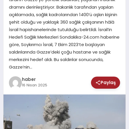
MAGAZIN
dramını derinleştiriyor. Bakanlık tarafından yapılan
açıklamada, sağlık kadrolarından 1400’ü aşkın kişinin
SAĞLIK
şehit olduğu ve yaklaşık 360 sağlık çalışanının hâlâ
İsrail hapishanelerinde tutulduğu belirtildi. İsrail’in
TEKNOLOJI
Hedefi Sağlık Merkezleri Sondakika-24.com haberine
göre, Soykırımcı İsrail, 7 Ekim 2023’te başlayan
saldırılarında Gazze’deki çoğu hastane ve sağlık
merkezini hedef aldı. Bu saldırılar sonucunda,
Gazze’nin…
haber
Paylaş
16 Nisan 2025