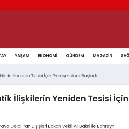
TAY
YAŞAM
EKONOMI
GÜNDEM
MAGAZIN
SAĞ
şkilerin Yeniden Tesisi İçin Görüşmelere Başladı
k İlişkilerin Yeniden Tesisi İçin
aya Geldi İran Dışişleri Bakan Vekili Ali Bakıri ile Bahreyn