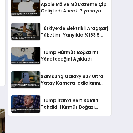
Apple M2 ve M3 Extreme Çip
Geliştirdi Ancak Piyasaya
Sürmedi
Türkiye’de Elektrikli Araç Şarj
Tüketimi Yarıyılda %153,5
Arttı
Trump Hürmüz Boğazı’nı
Yöneteceğini Açıkladı
Samsung Galaxy S27 Ultra
Yatay Kamera İddialarını
Yalanladı Yeni Tasarım
Beklentileri Değişti
Trump İran’a Sert Saldırı
Tehdidi Hürmüz Boğazı
Vurgusu