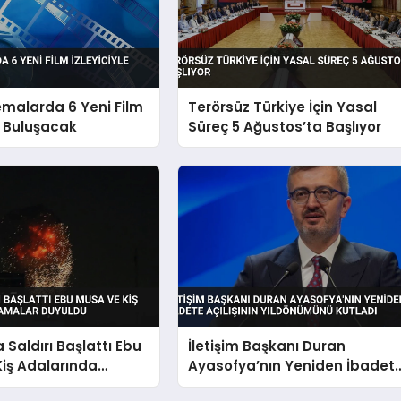
emalarda 6 Yeni Film
Terörsüz Türkiye İçin Yasal
le Buluşacak
Süreç 5 Ağustos’ta Başlıyor
 Saldırı Başlattı Ebu
İletişim Başkanı Duran
iş Adalarında
Ayasofya’nın Yeniden İbadet
ar Duyuldu
Açılışının Yıldönümünü Kutlad