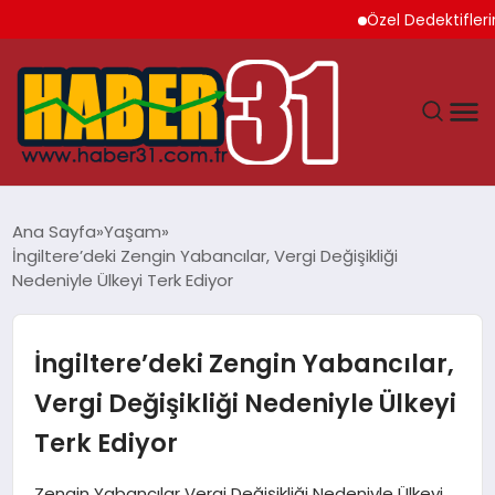
Özel Dedektiflerin Su
ANASAYFA
Ana Sayfa
Yaşam
İngiltere’deki Zengin Yabancılar, Vergi Değişikliği
HATAY
Nedeniyle Ülkeyi Terk Ediyor
YAŞAM
İngiltere’deki Zengin Yabancılar,
EKONOMI
Vergi Değişikliği Nedeniyle Ülkeyi
Terk Ediyor
GÜNDEM
Zengin Yabancılar Vergi Değişikliği Nedeniyle Ülkeyi