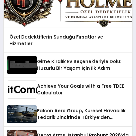
Özel Dedektiflerin Sunduğu Fırsatlar ve
Hizmetler
Girne Kiralık Ev Seçenekleriyle Dolu:
Huzurlu Bir Yaşam İçin İlk Adım
Achieve Your Goals with a Free TDEE
Calculator
Falcon Aero Group, Küresel Havacılık
Tedarik Zincirinde Türkiye’den
Dünyaya Açılıyor
Derya Arms, İstanbul Prohunt 2026’da