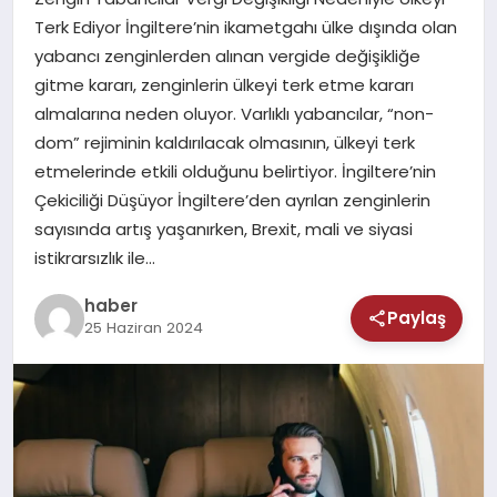
MAGAZIN
Terk Ediyor İngiltere’nin ikametgahı ülke dışında olan
yabancı zenginlerden alınan vergide değişikliğe
SAĞLIK
gitme kararı, zenginlerin ülkeyi terk etme kararı
almalarına neden oluyor. Varlıklı yabancılar, “non-
TEKNOLOJI
dom” rejiminin kaldırılacak olmasının, ülkeyi terk
etmelerinde etkili olduğunu belirtiyor. İngiltere’nin
Çekiciliği Düşüyor İngiltere’den ayrılan zenginlerin
sayısında artış yaşanırken, Brexit, mali ve siyasi
istikrarsızlık ile…
haber
Paylaş
25 Haziran 2024