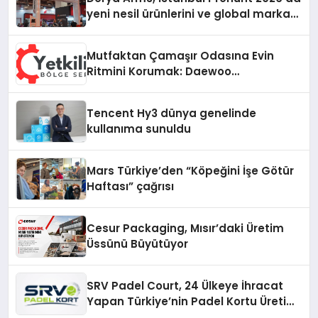
yeni nesil ürünlerini ve global marka
vizyonunu sergiledi
Mutfaktan Çamaşır Odasına Evin
Ritmini Korumak: Daewoo
Cihazlarında Dürüst Teknik Destek
Deneyimi
Tencent Hy3 dünya genelinde
kullanıma sunuldu
Mars Türkiye’den “Köpeğini İşe Götür
Haftası” çağrısı
Cesur Packaging, Mısır’daki Üretim
Üssünü Büyütüyor
SRV Padel Court, 24 Ülkeye İhracat
Yapan Türkiye’nin Padel Kortu Üretim
Gücü