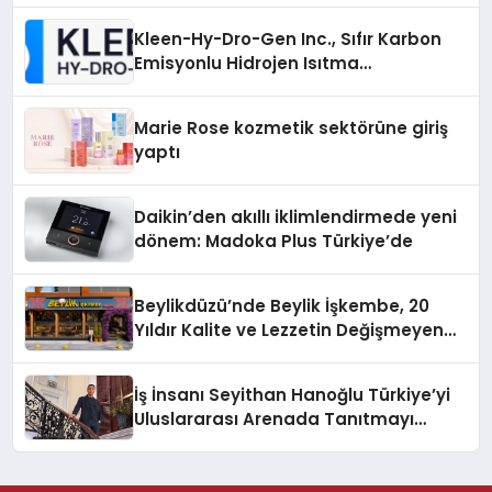
Kleen-Hy-Dro-Gen Inc., Sıfır Karbon
Emisyonlu Hidrojen Isıtma
Teknolojisinde ISO ve TSSA
Düzenleyici Onaylarını Aldı
Marie Rose kozmetik sektörüne giriş
yaptı
Daikin’den akıllı iklimlendirmede yeni
dönem: Madoka Plus Türkiye’de
Beylikdüzü’nde Beylik İşkembe, 20
Yıldır Kalite ve Lezzetin Değişmeyen
Adresi
İş İnsanı Seyithan Hanoğlu Türkiye’yi
Uluslararası Arenada Tanıtmayı
Hedefliyor