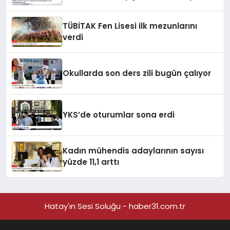
anahtarları yayımlandı
TÜBİTAK Fen Lisesi ilk mezunlarını
verdi
Okullarda son ders zili bugün çalıyor
YKS’de oturumlar sona erdi
Kadın mühendis adaylarının sayısı
yüzde 11,1 arttı
Hatay'ın Sesi Soluğu - haber31.com.tr