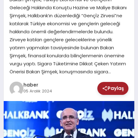
MAGAZIN
Geleceği Hakkında Konuştu Hazine ve Maliye Bakanı
Şimşek, Halkbank’ın düzenlediği “Gençİz Zirvesi”ne
SAĞLIK
katılarak Türkiye ekonomisi ve gençlerin geleceği
hakkında önemli değerlendirmelerde bulundu.
TEKNOLOJI
Zirveye katılan gençlere geleceklerine yönelik
yatırım yapmaları tavsiyesinde bulunan Bakan
Şimşek, finansal konularda bilinçlenmenin önemine
vurgu yaptı. Sigara Tüketimine Dikkat Çeken Yatırım
Önerisi Bakan Şimşek, konuşmasında sigara…
haber
Paylaş
05 Aralık 2024