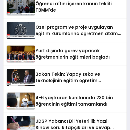
Öğrenci affını içeren kanun teklifi
TBMM’de
Özel program ve proje uygulayan
eğitim kurumlarına öğretmen atama
sonuçları açıklandı
Yurt dışında görev yapacak
öğretmenlerin eğitimleri başladı
Bakan Tekin: Yapay zeka ve
teknolojinin eğitim öğretim
süreçlerinde kullanımı çok önemli
4-6 yaş kuran kurslarında 230 bin
öğrencinin eğitimi tamamlandı
UDSP Yabancı Dil Yeterlilik Yazılı
Sınavı soru kitapçıkları ve cevap