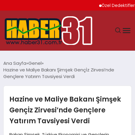
Özel Dedektiflerin Sun
ANASAYFA
Ana Sayfa
Genel
Hazine ve Maliye Bakanı Şimşek Gençİz Zirvesi’nde
HATAY
Gençlere Yatırım Tavsiyesi Verdi
YAŞAM
Hazine ve Maliye Bakanı Şimşek
EKONOMI
Gençİz Zirvesi’nde Gençlere
Yatırım Tavsiyesi Verdi
GÜNDEM
Bakan Şimşek, Türkiye Ekonomisi ve Gençlerin