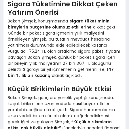
Sigara Tüketimine Dikkat Çeken
Yatırım Önerisi
Bakan Şimşek, konuşmasında
sigara tüketiminin
bireylerin bütçesine olumsuz etkilerine
dikkat çekti.
Günde bir paket sigara içmenin yıllık maliyetini
örnekleyen Şimşek, bu tutarın mevduat hesabına
yatırılması durumunda elde edilebilecek kazancı
vurguladı. 75,24 TL olan ortalama sigara paketi fiyatını
paylaşan Bakan Şimşek, günlük bir paket sigara içen
bir bireyin yıllık maliyetinin 27 bin 367 TL olduğunu
belirtti. Sigarayı bir yıl içmemenin getirilerini ise,
147
bin TL’lik bir kazanç
olarak açıkladı.
Küçük Birikimlerin Büyük Etkisi
Bakan Şimşek, gençlere yönelik yaptığı konuşmada,
küçük birikimlerin uzun vadede nasıl büyük etkiler
yaratabileceğine dikkat çekti. Sigara harcamalarının
uzun vadeli birikim fırsatı olarak değerlendirilmesi
gerektiğini vurgulayan Şimşek,
“Küçük birikimlerin
etkisi çok büyük olabilir”
ifadeleriyle gençleri finansal