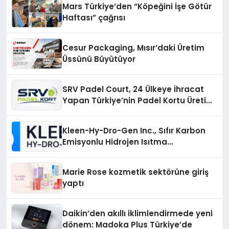
Mars Türkiye’den “Köpeğini İşe Götür
Haftası” çağrısı
Cesur Packaging, Mısır’daki Üretim
Üssünü Büyütüyor
SRV Padel Court, 24 Ülkeye İhracat
Yapan Türkiye’nin Padel Kortu Üretim
Gücü
Kleen-Hy-Dro-Gen Inc., Sıfır Karbon
Emisyonlu Hidrojen Isıtma
Teknolojisinde ISO ve TSSA
Düzenleyici Onaylarını Aldı
Marie Rose kozmetik sektörüne giriş
yaptı
Daikin’den akıllı iklimlendirmede yeni
dönem: Madoka Plus Türkiye’de