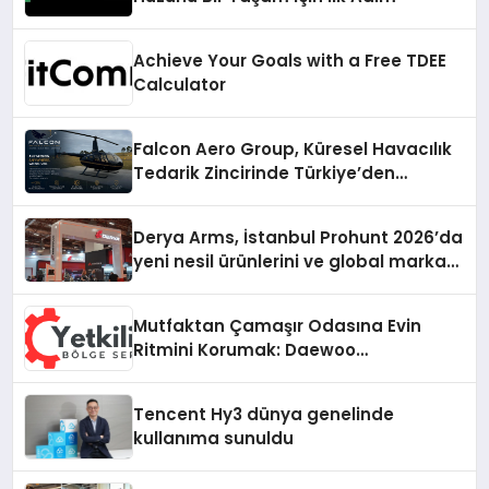
Achieve Your Goals with a Free TDEE
Calculator
Falcon Aero Group, Küresel Havacılık
Tedarik Zincirinde Türkiye’den
Dünyaya Açılıyor
Derya Arms, İstanbul Prohunt 2026’da
yeni nesil ürünlerini ve global marka
vizyonunu sergiledi
Mutfaktan Çamaşır Odasına Evin
Ritmini Korumak: Daewoo
Cihazlarında Dürüst Teknik Destek
Deneyimi
Tencent Hy3 dünya genelinde
kullanıma sunuldu