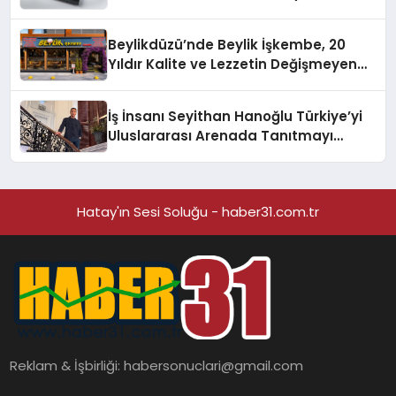
Beylikdüzü’nde Beylik İşkembe, 20
Yıldır Kalite ve Lezzetin Değişmeyen
Adresi
İş İnsanı Seyithan Hanoğlu Türkiye’yi
Uluslararası Arenada Tanıtmayı
Hedefliyor
Hatay'ın Sesi Soluğu - haber31.com.tr
Reklam & İşbirliği:
habersonuclari@gmail.com