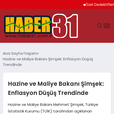
Özel Dedektiflerin S
ANASAYFA
Ana Sayfa
Yaşam
Hazine ve Maliye Bakanı Şimşek: Enflasyon Düşüş
HATAY
Trendinde
YAŞAM
Hazine ve Maliye Bakanı Şimşek:
EKONOMI
Enflasyon Düşüş Trendinde
GÜNDEM
Hazine ve Maliye Bakanı Mehmet Şimşek, Türkiye
İstatistik Kurumu (TÜİK) tarafından açıklanan