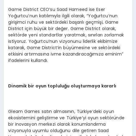
Game District CEO’su Saad Hameed ise Eser
Yoğurtcu’nun katılımıyla ilgili olarak, “Yoğurtcu’nun
girişimci ruhu ve sektördeki başarılı geçmişi, Game
District için büyük bir değer. Game District olarak,
sektörde yeni standartlar yaratmak, sınırları zorlamak
istiyoruz. Yoğurtcu’nun vizyonunu liderlik ekibimize
katarak, Game District’in büyümesine ve sektördeki
etkisini artırmasına ivme kazandıracağımıza eminim”
ifadelerini kullandı.
Dinamik bir oyun toplulu
ğ
u olu
ş
turmaya kararl
ı
Gleam Games satın almasının, Türkiye’deki oyun
ekosistemini geliştirme ve Türkiye’yi oyun sektöründe
bir inovasyon merkezi olarak konumlandırma
vizyonuyla uyumlu olduğunu dile getiren Saad