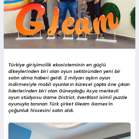
T
ü
rkiye giri
ş
imcilik ekosisteminin en g
üç
l
ü
dikeylerinden biri olan oyun sekt
ö
r
ü
nden yeni bir
sat
ı
n alma haberi geldi. 2 milyar
ı
a
ş
k
ı
n oyun
indirmesiyle mobil oyunlar
ı
n k
ü
resel
ç
apta
ö
ne
çı
kan
liderlerinden biri olan G
ü
neydo
ğ
u Asya merkezli
oyun st
ü
dyosu Game District, EverBlast isimli puzzle
oyunuyla tan
ı
nan T
ü
rk
ş
irket Gleam Games
’
in
ç
o
ğ
unluk hissesini sat
ı
n ald
ı
.