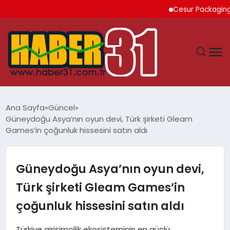
Cesur Packaging, Mısır’
ANASAYFA
Ana Sayfa
Güncel
Güneydoğu Asya’nın oyun devi, Türk şirketi Gleam
HATAY
Games’in çoğunluk hissesini satın aldı
YAŞAM
Güneydoğu Asya’nın oyun devi,
EKONOMI
Türk şirketi Gleam Games’in
çoğunluk hissesini satın aldı
GÜNDEM
Türkiye girişimcilik ekosisteminin en güçlü