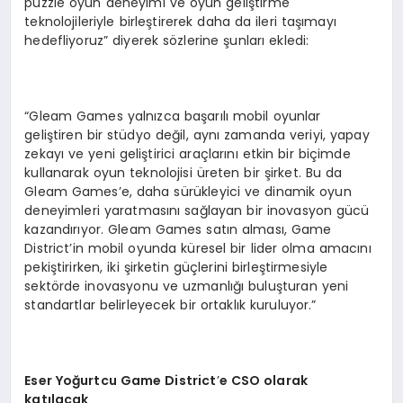
puzzle oyun deneyimi ve oyun geliştirme
teknolojileriyle birleştirerek daha da ileri taşımayı
hedefliyoruz” diyerek sözlerine şunları ekledi:
“Gleam Games yalnızca başarılı mobil oyunlar
geliştiren bir stüdyo değil, aynı zamanda veriyi, yapay
zekayı ve yeni geliştirici araçlarını etkin bir biçimde
kullanarak oyun teknolojisi üreten bir şirket. Bu da
Gleam Games’e, daha sürükleyici ve dinamik oyun
deneyimleri yaratmasını sağlayan bir inovasyon gücü
kazandırıyor. Gleam Games satın alması, Game
District’in mobil oyunda küresel bir lider olma amacını
pekiştirirken, iki şirketin güçlerini birleştirmesiyle
sektörde inovasyonu ve uzmanlığı buluşturan yeni
standartlar belirleyecek bir ortaklık kuruluyor.”
Eser Yo
ğ
urtcu Game District
’
e CSO olarak
kat
ı
lacak