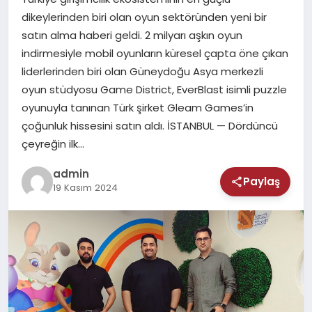
MAGAZIN
dikeylerinden biri olan oyun sektöründen yeni bir
satın alma haberi geldi. 2 milyarı aşkın oyun
SAĞLIK
indirmesiyle mobil oyunların küresel çapta öne çıkan
liderlerinden biri olan Güneydoğu Asya merkezli
TEKNOLOJI
oyun stüdyosu Game District, EverBlast isimli puzzle
oyunuyla tanınan Türk şirket Gleam Games’in
çoğunluk hissesini satın aldı. İSTANBUL — Dördüncü
çeyreğin ilk…
admin
Paylaş
19 Kasım 2024