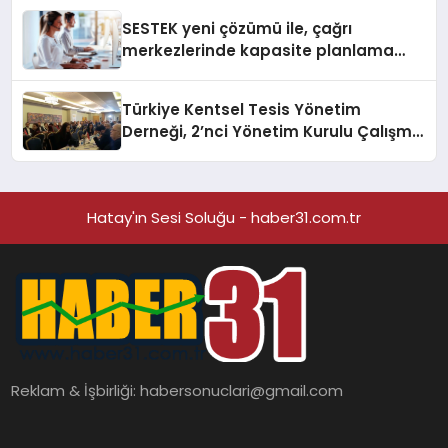
SESTEK yeni çözümü ile, çağrı
merkezlerinde kapasite planlama
verimliliğini 4 kat artırıyor
Türkiye Kentsel Tesis Yönetim
Derneği, 2’nci Yönetim Kurulu Çalışma
Kampı düzenlendi
Hatay'ın Sesi Soluğu - haber31.com.tr
Reklam & İşbirliği:
habersonuclari@gmail.com