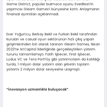
Game District, popüler bulmaca oyunu EverBlast’in
yapımcısı Gleam Games’i bünyesine kattı. Anlaşmanın
finansal ayrıntıları açıklanmadı.
Eser Yoğurtcu, Berkay Bekil ve Furkan Bekil tarafından
kurulan ve casual oyun sektörünün hızlı çıkış yapan
girişimlerinden biri olarak tanınan Gleam Games, Nisan
2023’te IstCapital liderliğinde gerçekleştirilen yatırım
turunu tamamlamıştı. Fatih İşbecer, Fırat İşbecer,
Ludus VC ve Tera Portföy gibi yatırımcıların da katıldığı
turda, 1 milyon dolar yatırım alan şirketin toplam
yatırımı 2 milyon dolar seviyesine ulaşmıştı.
“İ
novasyon uzmanl
ı
kla bulu
ş
acak
”