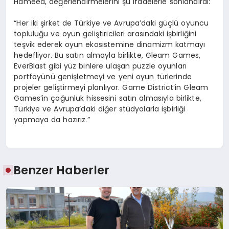
Hameed, değerlendirmelerini şu ifadelerle sonlandırdı:
“Her iki şirket de Türkiye ve Avrupa’daki güçlü oyuncu
topluluğu ve oyun geliştiricileri arasındaki işbirliğini
teşvik ederek oyun ekosistemine dinamizm katmayı
hedefliyor. Bu satın almayla birlikte, Gleam Games,
EverBlast gibi yüz binlere ulaşan puzzle oyunları
portföyünü genişletmeyi ve yeni oyun türlerinde
projeler geliştirmeyi planlıyor. Game District’in Gleam
Games’in çoğunluk hissesini satın almasıyla birlikte,
Türkiye ve Avrupa’daki diğer stüdyolarla işbirliği
yapmaya da hazırız.”
Benzer Haberler