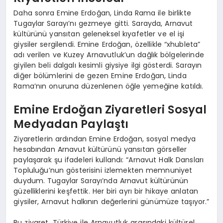
Daha sonra Emine Erdoğan, Linda Rama ile birlikte
Tugaylar Sarayı’nı gezmeye gitti. Sarayda, Arnavut
kültürünü yansıtan geleneksel kıyafetler ve el işi
giysiler sergilendi. Emine Erdoğan, özellikle “xhubleta”
adı verilen ve Kuzey Arnavutluk’un dağlık bölgelerinde
giyilen beli dalgalı kesimli giysiye ilgi gösterdi. Sarayın
diğer bölümlerini de gezen Emine Erdoğan, Linda
Rama’nın onuruna düzenlenen öğle yemeğine katıldı.
Emine Erdoğan Ziyaretleri Sosyal
Medyadan Paylaştı
Ziyaretlerin ardından Emine Erdoğan, sosyal medya
hesabından Arnavut kültürünü yansıtan görseller
paylaşarak şu ifadeleri kullandı: “Arnavut Halk Dansları
Topluluğu’nun gösterisini izlemekten memnuniyet
duydum. Tugaylar Sarayı’nda Arnavut kültürünün
güzelliklerini keşfettik. Her biri ayrı bir hikaye anlatan
giysiler, Arnavut halkının değerlerini günümüze taşıyor.”
Bu ziyaret, Türkiye ile Arnavutluk arasındaki kültürel