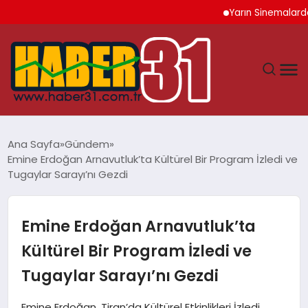
Yarın Sinemalarda 6 Yen
ANASAYFA
Ana Sayfa
Gündem
Emine Erdoğan Arnavutluk’ta Kültürel Bir Program İzledi ve
HATAY
Tugaylar Sarayı’nı Gezdi
YAŞAM
Emine Erdoğan Arnavutluk’ta
EKONOMI
Kültürel Bir Program İzledi ve
Tugaylar Sarayı’nı Gezdi
GÜNDEM
Emine Erdoğan, Tiran’da Kültürel Etkinlikleri İzledi