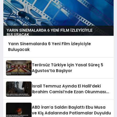
Yarın Sinemalarda 6 Yeni Film İzleyiciyle
Buluşacak
Terörsüz Türkiye İçin Yasal Süreç 5
Ağustos’ta Başlıyor
İsrail Temmuz Ayında El Halil’deki
İbrahim Camisi’nde Ezan Okunmasını
155 Kez Engelledi
ABD İran’a Saldırı Başlattı Ebu Musa
ve Kiş Adalarında Patlamalar Duyuldu