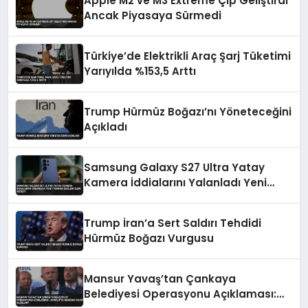
Apple M2 ve M3 Extreme Çip Geliştirdi
Ancak Piyasaya Sürmedi
Türkiye’de Elektrikli Araç Şarj Tüketimi
Yarıyılda %153,5 Arttı
Trump Hürmüz Boğazı’nı Yöneteceğini
Açıkladı
Samsung Galaxy S27 Ultra Yatay
Kamera İddialarını Yalanladı Yeni
Tasarım Beklentileri Değişti
Trump İran’a Sert Saldırı Tehdidi
Hürmüz Boğazı Vurgusu
Mansur Yavaş’tan Çankaya
Belediyesi Operasyonu Açıklaması: