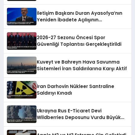
İletişim Başkanı Duran Ayasofya’nın
Yeniden İbadete Açılışının
Yıldönümünü Kutladı
2026-27 Sezonu Öncesi Spor
Güvenliği Toplantısı Gerçekleştirildi
Kuveyt ve Bahreyn Hava Savunma
Sistemleri İran Saldırılarına Karşı Aktif
İran Darhovin Nükleer Santraline
Saldırıyı Kınadı
Ukrayna Rus E-Ticaret Devi
Wildberries Deposunu Vurdu Büyük
Yangın Çıktı