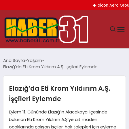
Falcon Aero Group, Kür
ANASAYFA
Ana Sayfa
Yaşam
Elazığ’da Eti Krom Yıldırım A.Ş. İşçileri Eylemde
HATAY
YAŞAM
Elazığ’da Eti Krom Yıldırım A.Ş.
İşçileri Eylemde
EKONOMI
Eylem 11. Gününde Elazığ’ın Alacakaya ilçesinde
GÜNDEM
bulunan Eti Krom Yıldırım A.Ş’ye ait maden
ocaklarında çalışan işçiler, hak talepleri için eyleme