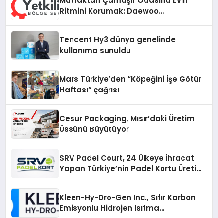
Mutfaktan Çamaşır Odasına Evin
Ritmini Korumak: Daewoo
Cihazlarında Dürüst Teknik Destek
Deneyimi
Tencent Hy3 dünya genelinde
kullanıma sunuldu
Mars Türkiye’den “Köpeğini İşe Götür
Haftası” çağrısı
Cesur Packaging, Mısır’daki Üretim
Üssünü Büyütüyor
SRV Padel Court, 24 Ülkeye İhracat
Yapan Türkiye’nin Padel Kortu Üretim
Gücü
Kleen-Hy-Dro-Gen Inc., Sıfır Karbon
Emisyonlu Hidrojen Isıtma