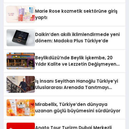
Teknolojisinde ISO ve TSSA
Düzenleyici Onaylarını Aldı
Marie Rose kozmetik sektörüne giriş
yaptı
Daikin’den akıllı iklimlendirmede yeni
dönem: Madoka Plus Türkiye’de
Beylikdüzü’nde Beylik İşkembe, 20
Yıldır Kalite ve Lezzetin Değişmeyen
Adresi
İş İnsanı Seyithan Hanoğlu Türkiye’yi
Uluslararası Arenada Tanıtmayı
Hedefliyor
Mirabellix, Türkiye’den dünyaya
uzanan güçlü büyümesini sürdürüyor
Anato Tour Turizm Dubai Merkezli