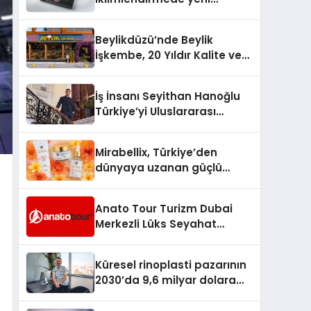
dönem: Madoka Plus
Türkiye’de
Beylikdüzü’nde Beylik
İşkembe, 20 Yıldır Kalite ve
Lezzetin Değişmeyen Adresi
İş İnsanı Seyithan Hanoğlu
Türkiye’yi Uluslararası
Arenada Tanıtmayı
Hedefliyor
Mirabellix, Türkiye’den
dünyaya uzanan güçlü
büyümesini sürdürüyor
Anato Tour Turizm Dubai
Merkezli Lüks Seyahat
Hizmetleriyle Küresel
Turizmde Öne Çıkıyor
Küresel rinoplasti pazarının
2030’da 9,6 milyar dolara
ulaşması bekleniyor