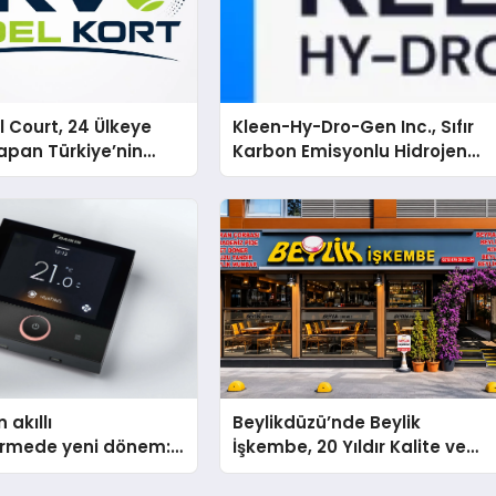
 Court, 24 Ülkeye
Kleen-Hy-Dro-Gen Inc., Sıfır
apan Türkiye’nin
Karbon Emisyonlu Hidrojen
rtu Üretim Gücü
Isıtma Teknolojisinde ISO ve
TSSA Düzenleyici Onaylarını
Aldı
 akıllı
Beylikdüzü’nde Beylik
dirmede yeni dönem:
İşkembe, 20 Yıldır Kalite ve
lus Türkiye’de
Lezzetin Değişmeyen Adresi