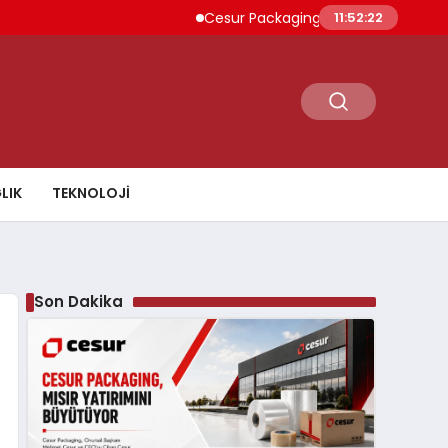
Cesur Packaging, Mısır’daki Üretim Üssünü
11:52:23
LIK
TEKNOLOJI
Son Dakika