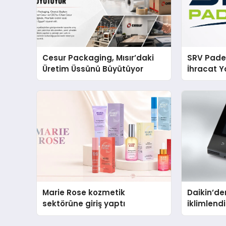
Cesur Packaging, Mısır’daki
SRV Padel
Üretim Üssünü Büyütüyor
İhracat Y
Padel Ko
Marie Rose kozmetik
Daikin’den
sektörüne giriş yaptı
iklimlen
Madoka P