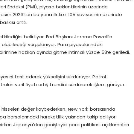
ri Endeksi (PMI), piyasa beklentilerinin üzerinde
4 Kasım 2023’ten bu yana ilk kez 105 seviyesinin üzerinde
askısı arttı.
etkilediğini belirtiyor. Fed Başkanı Jerome Powell’ın
 olabileceği vurgulanıyor. Para piyasalarındaki
dirimine haziran ayında gitme ihtimali yüzde 58’e geriledi.
yesini test ederek yükselişini sürdürüyor. Petrol
olün varil fiyatı artış trendini sürdürerek işlem görüyor.
i hisseleri değer kaybederken, New York borsasında
pa borsalarındaki hareketlilik yakından takip ediliyor.
enirken Japonya’dan genişleyici para politikası açıklamaları