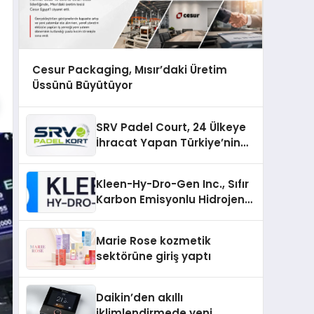
Cesur Packaging, Mısır’daki Üretim
Üssünü Büyütüyor
SRV Padel Court, 24 Ülkeye
İhracat Yapan Türkiye’nin
Padel Kortu Üretim Gücü
Kleen-Hy-Dro-Gen Inc., Sıfır
Karbon Emisyonlu Hidrojen
Isıtma Teknolojisinde ISO ve
TSSA Düzenleyici Onaylarını
Marie Rose kozmetik
Aldı
sektörüne giriş yaptı
Daikin’den akıllı
iklimlendirmede yeni