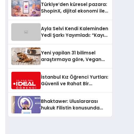
Türkiye’den küresel pazara:
ShopinX, dijital ekonomi ile
gerçek dünya alışverişini bir
araya getirmeyi hedefliyor
Ayla Selvi Kendi Kaleminden
Yedi Şarkı Yayımladı: “Kayıp
Kasetler 1” 31 Temmuz’da
Çıktı
Yeni yapilan 31 bilimsel
araştırmaya göre, Vegan
Köpek Maması ve Vegan
Kedi Mamasının İyi
İstanbul Kız Öğrenci Yurtları:
Sindirildiğini Ortaya Koydu
Güvenli ve Rahat Bir
Konaklama Seçeneği
Bhaktawer: Uluslararası
hukuk Filistin konusunda
çifte standart uyguluyor