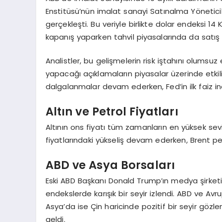
Enstitüsü’nün imalat sanayi Satınalma Yöneticile
gerçekleşti. Bu veriyle birlikte dolar endeksi 1
kapanış yaparken tahvil piyasalarında da satış b
Analistler, bu gelişmelerin risk iştahını olumsuz 
yapacağı açıklamaların piyasalar üzerinde etkili
dalgalanmalar devam ederken, Fed’in ilk faiz in
Altın ve Petrol Fiyatları
Altının ons fiyatı tüm zamanların en yüksek sevi
fiyatlarındaki yükseliş devam ederken, Brent petr
ABD ve Asya Borsaları
Eski ABD Başkanı Donald Trump’ın medya şirket
endekslerde karışık bir seyir izlendi. ABD ve Avru
Asya’da ise Çin haricinde pozitif bir seyir gözl
geldi.