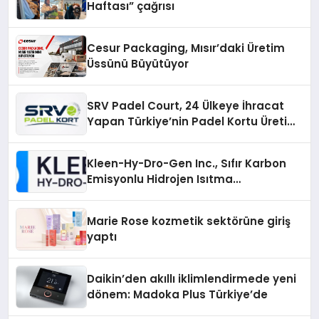
Haftası” çağrısı
Cesur Packaging, Mısır’daki Üretim
Üssünü Büyütüyor
SRV Padel Court, 24 Ülkeye İhracat
Yapan Türkiye’nin Padel Kortu Üretim
Gücü
Kleen-Hy-Dro-Gen Inc., Sıfır Karbon
Emisyonlu Hidrojen Isıtma
Teknolojisinde ISO ve TSSA
Düzenleyici Onaylarını Aldı
Marie Rose kozmetik sektörüne giriş
yaptı
Daikin’den akıllı iklimlendirmede yeni
dönem: Madoka Plus Türkiye’de