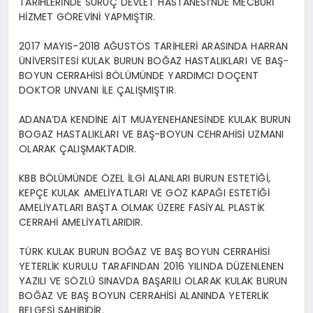
TARİHLERİNDE SURUÇ DEVLET HASTANESİ’NDE MECBURİ
HİZMET GÖREVİNİ YAPMIŞTIR.
2017 MAYIS-2018 AĞUSTOS TARİHLERİ ARASINDA HARRAN
ÜNİVERSİTESİ KULAK BURUN BOĞAZ HASTALIKLARI VE BAŞ-
BOYUN CERRAHİSİ BÖLÜMÜNDE YARDIMCI DOÇENT
DOKTOR UNVANI İLE ÇALIŞMIŞTIR.
ADANA’DA KENDİNE AİT MUAYENEHANESİNDE KULAK BURUN
BOGAZ HASTALIKLARI VE BAŞ-BOYUN CEHRAHİSİ UZMANI
OLARAK ÇALIŞMAKTADIR.
KBB BÖLÜMÜNDE ÖZEL İLGİ ALANLARI BURUN ESTETİĞİ,
KEPÇE KULAK AMELİYATLARI VE GÖZ KAPAĞI ESTETİĞİ
AMELİYATLARI BAŞTA OLMAK ÜZERE FASİYAL PLASTİK
CERRAHİ AMELİYATLARIDIR.
TÜRK KULAK BURUN BOĞAZ VE BAŞ BOYUN CERRAHİSİ
YETERLİK KURULU TARAFINDAN 2016 YILINDA DÜZENLENEN
YAZILI VE SÖZLÜ SINAVDA BAŞARILI OLARAK KULAK BURUN
BOĞAZ VE BAŞ BOYUN CERRAHİSİ ALANINDA YETERLİK
BELGESİ SAHİBİDİR.