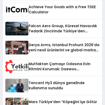
Achieve Your Goals with a Free TDEE
Calculator
Falcon Aero Group, Küresel Havacılık
Tedarik Zincirinde Türkiye’den
Dünyaya Açılıyor
Derya Arms, İstanbul Prohunt 2026’da
yeni nesil ürünlerini ve global marka
vizyonunu sergiledi
Mutfaktan Çamaşır Odasına Evin
Ritmini Korumak: Daewoo
Cihazlarında Dürüst Teknik Destek
Deneyimi
Tencent Hy3 dünya genelinde
kullanıma sunuldu
Mars Türkiye’den “Köpeğini İşe Götür