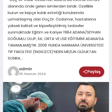
MAGAZIN
alanında önde gelen isimlerden biridir. Özellikle
burun ve kepçe kulak estetiği konularında
SAĞLIK
uzmanlaşmış olan Doç.Dr. Özdamar, hastalarına
yüksek kaliteli ve kişiselleştirilmiş tedaviler
TEKNOLOJI
sunmaktadır Eğitim ve Kariyer 1984 ADANA/SEYHAN
DOĞUMLU OLUP, İLK, ORTA VE LİSE EĞİTİMİNİ ADANA’DA
TAMAMLAMIŞTIR. 2008 YILINDA MARMARA ÜNİVERSİTESİ
TIP FAKÜLTESİ (İNGİLİZCE)’NDEN MEZUN OLDUKTAN
SONRA…
admin
Paylaş
05 Haziran 2024