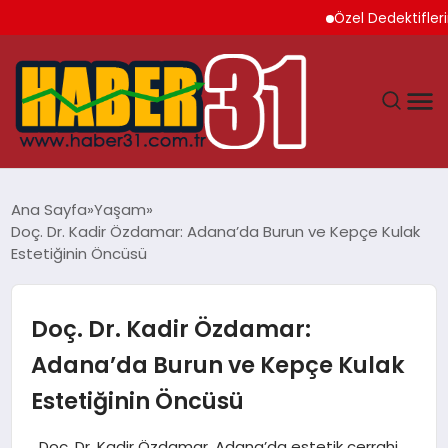
Özel Dedektiflerin Sundu
ANASAYFA
Ana Sayfa
Yaşam
Doç. Dr. Kadir Özdamar: Adana’da Burun ve Kepçe Kulak
HATAY
Estetiğinin Öncüsü
YAŞAM
Doç. Dr. Kadir Özdamar:
EKONOMI
Adana’da Burun ve Kepçe Kulak
Estetiğinin Öncüsü
GÜNDEM
Doç. Dr. Kadir Özdamar, Adana’da estetik cerrahi