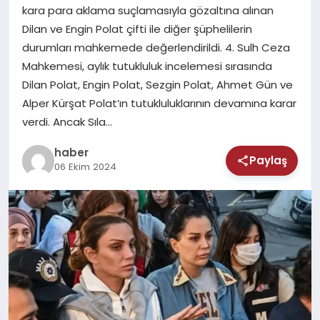
MAGAZIN
kara para aklama suçlamasıyla gözaltına alınan
Dilan ve Engin Polat çifti ile diğer şüphelilerin
SAĞLIK
durumları mahkemede değerlendirildi. 4. Sulh Ceza
Mahkemesi, aylık tutukluluk incelemesi sırasında
TEKNOLOJI
Dilan Polat, Engin Polat, Sezgin Polat, Ahmet Gün ve
Alper Kürşat Polat’ın tutukluluklarının devamına karar
verdi. Ancak Sıla…
haber
Paylaş
06 Ekim 2024