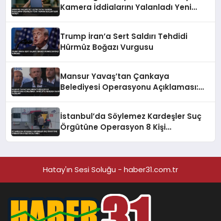
Kamera İddialarını Yalanladı Yeni
Tasarım Beklentileri Değişti
Trump İran’a Sert Saldırı Tehdidi
Hürmüz Boğazı Vurgusu
Mansur Yavaş’tan Çankaya
Belediyesi Operasyonu Açıklaması:
‘Bu Bilgiye Nereden Sahip Oldular?’
İstanbul’da Söylemez Kardeşler Suç
Örgütüne Operasyon 8 Kişi
Gözaltında
Hatay'ın Sesi Soluğu - haber31.com.tr