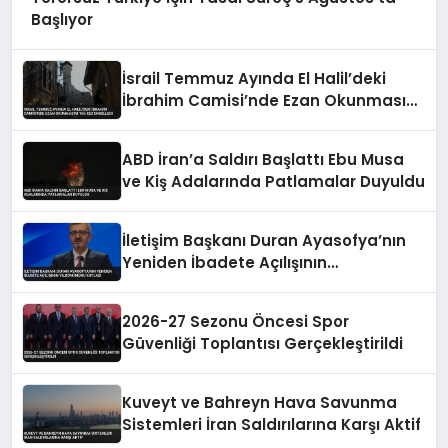
Başlıyor
İsrail Temmuz Ayında El Halil’deki
İbrahim Camisi’nde Ezan Okunmasını
155 Kez Engelledi
ABD İran’a Saldırı Başlattı Ebu Musa
ve Kiş Adalarında Patlamalar Duyuldu
İletişim Başkanı Duran Ayasofya’nın
Yeniden İbadete Açılışının
Yıldönümünü Kutladı
2026-27 Sezonu Öncesi Spor
Güvenliği Toplantısı Gerçekleştirildi
Kuveyt ve Bahreyn Hava Savunma
Sistemleri İran Saldırılarına Karşı Aktif