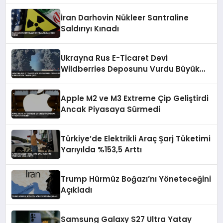
İran Darhovin Nükleer Santraline
Saldırıyı Kınadı
Ukrayna Rus E-Ticaret Devi
Wildberries Deposunu Vurdu Büyük
Yangın Çıktı
Apple M2 ve M3 Extreme Çip Geliştirdi
Ancak Piyasaya Sürmedi
Türkiye’de Elektrikli Araç Şarj Tüketimi
Yarıyılda %153,5 Arttı
Trump Hürmüz Boğazı’nı Yöneteceğini
Açıkladı
Samsung Galaxy S27 Ultra Yatay