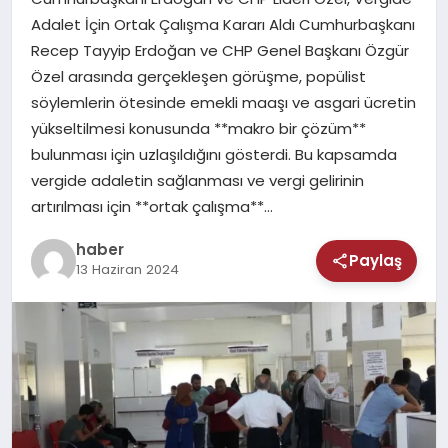
MAGAZIN
Adalet İçin Ortak Çalışma Kararı Aldı Cumhurbaşkanı
Recep Tayyip Erdoğan ve CHP Genel Başkanı Özgür
SAĞLIK
Özel arasında gerçekleşen görüşme, popülist
söylemlerin ötesinde emekli maaşı ve asgari ücretin
TEKNOLOJI
yükseltilmesi konusunda **makro bir çözüm**
bulunması için uzlaşıldığını gösterdi. Bu kapsamda
vergide adaletin sağlanması ve vergi gelirinin
artırılması için **ortak çalışma**…
haber
Paylaş
13 Haziran 2024