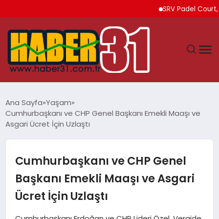
SRV Padel Court, 24 Ü
ANASAYFA
Ana Sayfa
Yaşam
Cumhurbaşkanı ve CHP Genel Başkanı Emekli Maaşı ve
HATAY
Asgari Ücret İçin Uzlaştı
YAŞAM
Cumhurbaşkanı ve CHP Genel
EKONOMI
Başkanı Emekli Maaşı ve Asgari
Ücret İçin Uzlaştı
GÜNDEM
Cumhurbaşkanı Erdoğan ve CHP Lideri Özel, Vergide