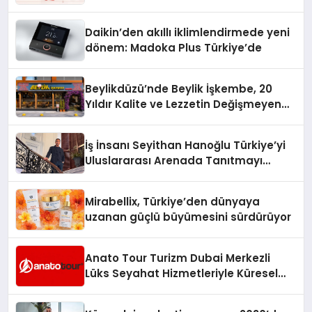
Daikin’den akıllı iklimlendirmede yeni
dönem: Madoka Plus Türkiye’de
Beylikdüzü’nde Beylik İşkembe, 20
Yıldır Kalite ve Lezzetin Değişmeyen
Adresi
İş İnsanı Seyithan Hanoğlu Türkiye’yi
Uluslararası Arenada Tanıtmayı
Hedefliyor
Mirabellix, Türkiye’den dünyaya
uzanan güçlü büyümesini sürdürüyor
Anato Tour Turizm Dubai Merkezli
Lüks Seyahat Hizmetleriyle Küresel
Turizmde Öne Çıkıyor