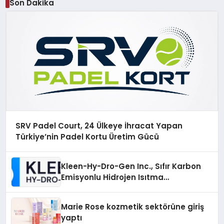
Son Dakika
SRV Padel Court, 24 Ülkeye İhracat Yapan
Türkiye’nin Padel Kortu Üretim Gücü
Kleen-Hy-Dro-Gen Inc., Sıfır Karbon
Emisyonlu Hidrojen Isıtma
Teknolojisinde ISO ve TSSA
Düzenleyici Onaylarını Aldı
Marie Rose kozmetik sektörüne giriş
yaptı