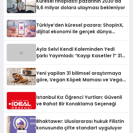
Küresel rinoplasti pazarının 2030’da
9,6 milyar dolara ulaşması bekleniyor
Türkiye’den küresel pazara: ShopinX,
dijital ekonomi ile gerçek dünya
alışverişini bir araya getirmeyi
hedefliyor
Ayla Selvi Kendi Kaleminden Yedi
Şarkı Yayımladı: “Kayıp Kasetler 1” 31
Temmuz’da Çıktı
Yeni yapilan 31 bilimsel araştırmaya
göre, Vegan Köpek Maması ve Vegan
Kedi Mamasının İyi Sindirildiğini
Ortaya Koydu
İstanbul Kız Öğrenci Yurtları: Güvenli
ve Rahat Bir Konaklama Seçeneği
Bhaktawer: Uluslararası hukuk Filistin
konusunda çifte standart uyguluyor