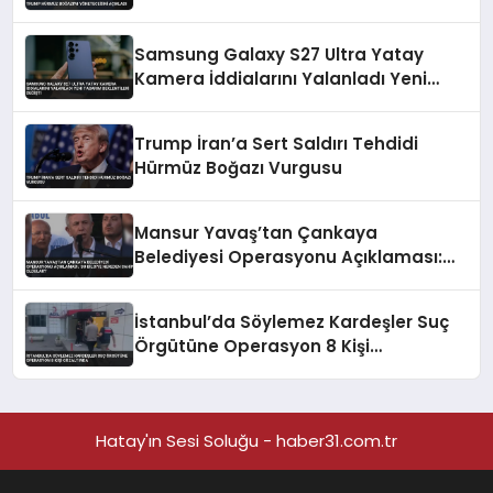
Samsung Galaxy S27 Ultra Yatay
Kamera İddialarını Yalanladı Yeni
Tasarım Beklentileri Değişti
Trump İran’a Sert Saldırı Tehdidi
Hürmüz Boğazı Vurgusu
Mansur Yavaş’tan Çankaya
Belediyesi Operasyonu Açıklaması:
‘Bu Bilgiye Nereden Sahip Oldular?’
İstanbul’da Söylemez Kardeşler Suç
Örgütüne Operasyon 8 Kişi
Gözaltında
Hatay'ın Sesi Soluğu - haber31.com.tr