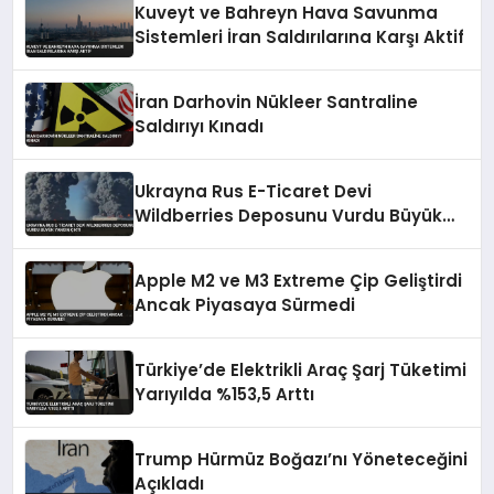
Kuveyt ve Bahreyn Hava Savunma
Sistemleri İran Saldırılarına Karşı Aktif
İran Darhovin Nükleer Santraline
Saldırıyı Kınadı
Ukrayna Rus E-Ticaret Devi
Wildberries Deposunu Vurdu Büyük
Yangın Çıktı
Apple M2 ve M3 Extreme Çip Geliştirdi
Ancak Piyasaya Sürmedi
Türkiye’de Elektrikli Araç Şarj Tüketimi
Yarıyılda %153,5 Arttı
Trump Hürmüz Boğazı’nı Yöneteceğini
Açıkladı