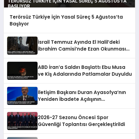
Terörsüz Türkiye İçin Yasal Süreç 5 Ağustos’ta
Başlıyor
İsrail Temmuz Ayında El Halil’deki
İbrahim Camisi’nde Ezan Okunmasını
155 Kez Engelledi
ABD İran’a Saldırı Başlattı Ebu Musa
ve Kiş Adalarında Patlamalar Duyuldu
İletişim Başkanı Duran Ayasofya’nın
Yeniden İbadete Açılışının
Yıldönümünü Kutladı
2026-27 Sezonu Öncesi Spor
Güvenliği Toplantısı Gerçekleştirildi