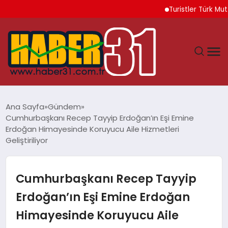
Turistler Türk Mutfağın
ANASAYFA
Ana Sayfa
Gündem
Cumhurbaşkanı Recep Tayyip Erdoğan’ın Eşi Emine
HATAY
Erdoğan Himayesinde Koruyucu Aile Hizmetleri
Geliştiriliyor
YAŞAM
Cumhurbaşkanı Recep Tayyip
EKONOMI
Erdoğan’ın Eşi Emine Erdoğan
GÜNDEM
Himayesinde Koruyucu Aile