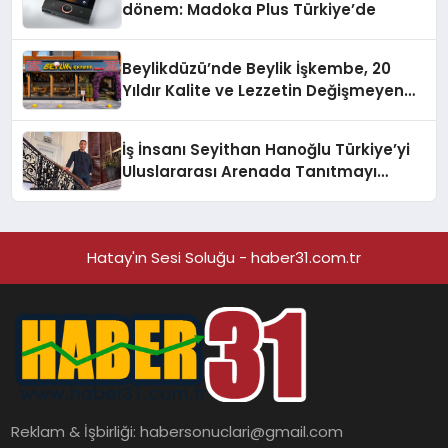
dönem: Madoka Plus Türkiye’de
Beylikdüzü’nde Beylik İşkembe, 20
Yıldır Kalite ve Lezzetin Değişmeyen
Adresi
İş İnsanı Seyithan Hanoğlu Türkiye’yi
Uluslararası Arenada Tanıtmayı
Hedefliyor
Hatay'ın Sesi Soluğu - haber31.com.tr
Reklam & İşbirliği:
habersonuclari@gmail.com