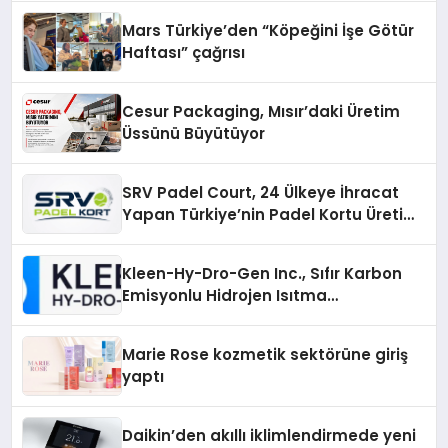
Mars Türkiye’den “Köpeğini İşe Götür
Haftası” çağrısı
Cesur Packaging, Mısır’daki Üretim
Üssünü Büyütüyor
SRV Padel Court, 24 Ülkeye İhracat
Yapan Türkiye’nin Padel Kortu Üretim
Gücü
Kleen-Hy-Dro-Gen Inc., Sıfır Karbon
Emisyonlu Hidrojen Isıtma
Teknolojisinde ISO ve TSSA
Düzenleyici Onaylarını Aldı
Marie Rose kozmetik sektörüne giriş
yaptı
Daikin’den akıllı iklimlendirmede yeni