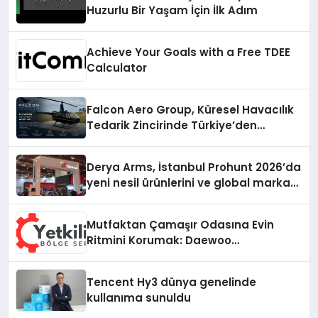
Huzurlu Bir Yaşam İçin İlk Adım
Achieve Your Goals with a Free TDEE
Calculator
Falcon Aero Group, Küresel Havacılık
Tedarik Zincirinde Türkiye’den
Dünyaya Açılıyor
Derya Arms, İstanbul Prohunt 2026’da
yeni nesil ürünlerini ve global marka
vizyonunu sergiledi
Mutfaktan Çamaşır Odasına Evin
Ritmini Korumak: Daewoo
Cihazlarında Dürüst Teknik Destek
Deneyimi
Tencent Hy3 dünya genelinde
kullanıma sunuldu