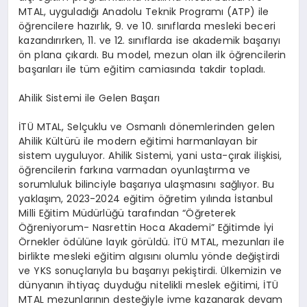
MTAL, uyguladığı Anadolu Teknik Programı (ATP) ile
öğrencilere hazırlık, 9. ve 10. sınıflarda mesleki beceri
kazandırırken, 11. ve 12. sınıflarda ise akademik başarıyı
ön plana çıkardı. Bu model, mezun olan ilk öğrencilerin
başarıları ile tüm eğitim camiasında takdir topladı.
Ahilik Sistemi ile Gelen Başarı
İTÜ MTAL, Selçuklu ve Osmanlı dönemlerinden gelen
Ahilik Kültürü ile modern eğitimi harmanlayan bir
sistem uyguluyor. Ahilik Sistemi, yani usta-çırak ilişkisi,
öğrencilerin farkına varmadan oyunlaştırma ve
sorumluluk bilinciyle başarıya ulaşmasını sağlıyor. Bu
yaklaşım, 2023-2024 eğitim öğretim yılında İstanbul
Milli Eğitim Müdürlüğü tarafından “Öğreterek
Öğreniyorum- Nasrettin Hoca Akademi” Eğitimde İyi
Örnekler ödülüne layık görüldü. İTÜ MTAL, mezunları ile
birlikte mesleki eğitim algısını olumlu yönde değiştirdi
ve YKS sonuçlarıyla bu başarıyı pekiştirdi. Ülkemizin ve
dünyanın ihtiyaç duyduğu nitelikli meslek eğitimi, İTÜ
MTAL mezunlarının desteğiyle ivme kazanarak devam