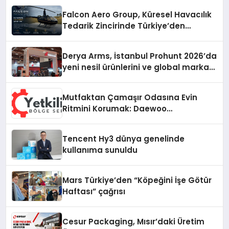
Falcon Aero Group, Küresel Havacılık
Tedarik Zincirinde Türkiye’den
Dünyaya Açılıyor
Derya Arms, İstanbul Prohunt 2026’da
yeni nesil ürünlerini ve global marka
vizyonunu sergiledi
Mutfaktan Çamaşır Odasına Evin
Ritmini Korumak: Daewoo
Cihazlarında Dürüst Teknik Destek
Deneyimi
Tencent Hy3 dünya genelinde
kullanıma sunuldu
Mars Türkiye’den “Köpeğini İşe Götür
Haftası” çağrısı
Cesur Packaging, Mısır’daki Üretim