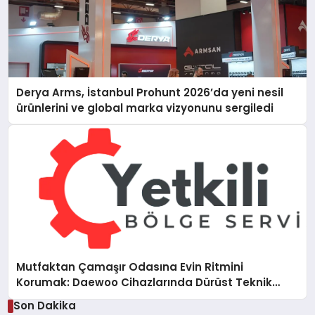
Derya Arms, İstanbul Prohunt 2026’da yeni nesil
ürünlerini ve global marka vizyonunu sergiledi
Mutfaktan Çamaşır Odasına Evin Ritmini
Korumak: Daewoo Cihazlarında Dürüst Teknik
Destek Deneyimi
Son Dakika