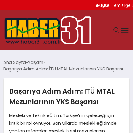
Kişisel Temizliğe Di
ANASAYFA
Ana Sayfa
Yaşam
Başarıya Adım Adım: İTÜ MTAL Mezunlarının YKS Başarısı
HATAY
YAŞAM
Başarıya Adım Adım: İTÜ MTAL
Mezunlarının YKS Başarısı
EKONOMI
Mesleki ve teknik eğitim, Türkiye’nin geleceği için
GÜNDEM
kritik bir rol oynuyor. Son yıllarda mesleki eğitimde
yapılan reformlar, meslek lisesi mezunlarının