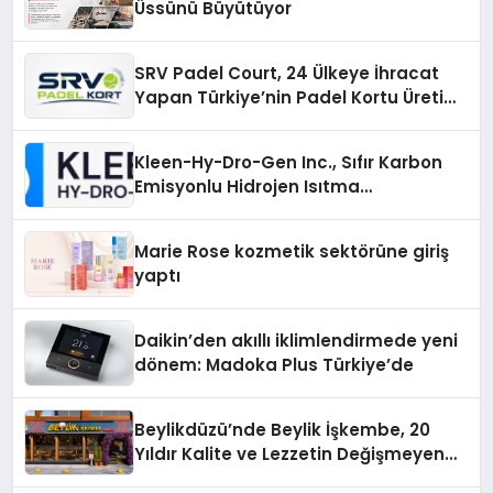
Üssünü Büyütüyor
SRV Padel Court, 24 Ülkeye İhracat
Yapan Türkiye’nin Padel Kortu Üretim
Gücü
Kleen-Hy-Dro-Gen Inc., Sıfır Karbon
Emisyonlu Hidrojen Isıtma
Teknolojisinde ISO ve TSSA
Düzenleyici Onaylarını Aldı
Marie Rose kozmetik sektörüne giriş
yaptı
Daikin’den akıllı iklimlendirmede yeni
dönem: Madoka Plus Türkiye’de
Beylikdüzü’nde Beylik İşkembe, 20
Yıldır Kalite ve Lezzetin Değişmeyen
Adresi