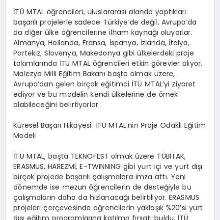
İTÜ MTAL öğrencileri, uluslararası alanda yaptıkları
başarılı projelerle sadece Türkiye’de değil, Avrupa’da
da diğer ülke öğrencilerine ilham kaynağı oluyorlar.
Almanya, Hollanda, Fransa, İspanya, İzlanda, İtalya,
Portekiz, Slovenya, Makedonya gibi ülkelerdeki proje
takımlarında İTÜ MTAL öğrencileri etkin görevler alıyor.
Malezya Milli Eğitim Bakanı başta olmak üzere,
Avrupa’dan gelen birçok eğitimci İTÜ MTAL’yi ziyaret
ediyor ve bu modelin kendi ülkelerine de örnek
olabileceğini belirtiyorlar.
Küresel Başarı Hikayesi: İTÜ MTAL’nin Proje Odaklı Eğitim
Modeli
İTÜ MTAL, başta TEKNOFEST olmak üzere TÜBİTAK,
ERASMUS, HAREZMİ, E-TWINNING gibi yurt içi ve yurt dışı
birçok projede başarılı çalışmalara imza attı. Yeni
dönemde ise mezun öğrencilerin de desteğiyle bu
çalışmaların daha da hızlanacağı belirtiliyor. ERASMUS
projeleri çerçevesinde öğrencilerin yaklaşık %20’si yurt
dışı eğitim programlarına katılma fırsatı buldu. İTÜ