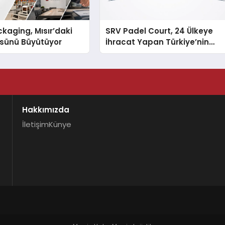
kaging, Mısır’daki
SRV Padel Court, 24 Ülkeye
ssünü Büyütüyor
İhracat Yapan Türkiye’nin
Padel Kortu Üretim Gücü
Hakkımızda
İletişim
Künye