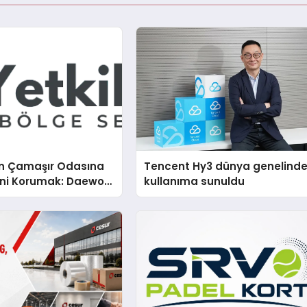
n Çamaşır Odasına
Tencent Hy3 dünya genelind
mini Korumak: Daewoo
kullanıma sunuldu
nda Dürüst Teknik
eneyimi