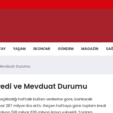
TAY
YAŞAM
EKONOMI
GÜNDEM
MAGAZIN
SAĞ
e Mevduat Durumu
Kredi ve Mevduat Durumu
çıkladığı haftalık bülten verilerine göre, bankacılık
lyar 287 milyon lira arttı. Geçen haftaya göre toplam kredi
trilyon 518 milyar 626 milyon liraya yükseldi. Toplam