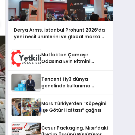
Derya Arms, İstanbul Prohunt 2026’da
yeni nesil ürünlerini ve global marka
vizyonunu sergiledi
Mutfaktan Çamaşır
Odasına Evin Ritmini
Korumak: Daewoo
Cihazlarında Dürüst Teknik
Tencent Hy3 dünya
Destek Deneyimi
genelinde kullanıma
sunuldu
Mars Türkiye’den “Köpeğini
İşe Götür Haftası” çağrısı
Cesur Packaging, Mısır’daki
Üretim Üssünü Büyütüyor