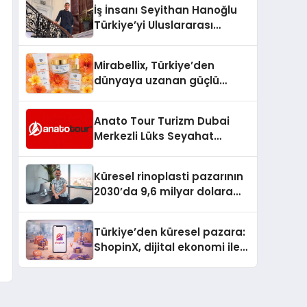
İş İnsanı Seyithan Hanoğlu
Türkiye’yi Uluslararası
Arenada Tanıtmayı
Hedefliyor
Mirabellix, Türkiye’den
dünyaya uzanan güçlü
büyümesini sürdürüyor
Anato Tour Turizm Dubai
Merkezli Lüks Seyahat
Hizmetleriyle Küresel
Turizmde Öne Çıkıyor
Küresel rinoplasti pazarının
2030’da 9,6 milyar dolara
ulaşması bekleniyor
Türkiye’den küresel pazara:
ShopinX, dijital ekonomi ile
gerçek dünya alışverişini bir
araya getirmeyi hedefliyor