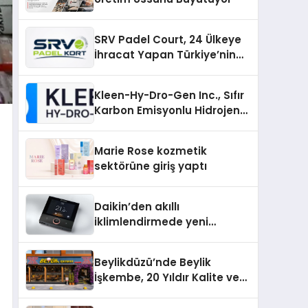
SRV Padel Court, 24 Ülkeye
İhracat Yapan Türkiye’nin
Padel Kortu Üretim Gücü
Kleen-Hy-Dro-Gen Inc., Sıfır
Karbon Emisyonlu Hidrojen
Isıtma Teknolojisinde ISO ve
TSSA Düzenleyici Onaylarını
Marie Rose kozmetik
Aldı
sektörüne giriş yaptı
Daikin’den akıllı
iklimlendirmede yeni
dönem: Madoka Plus
Türkiye’de
Beylikdüzü’nde Beylik
İşkembe, 20 Yıldır Kalite ve
Lezzetin Değişmeyen Adresi