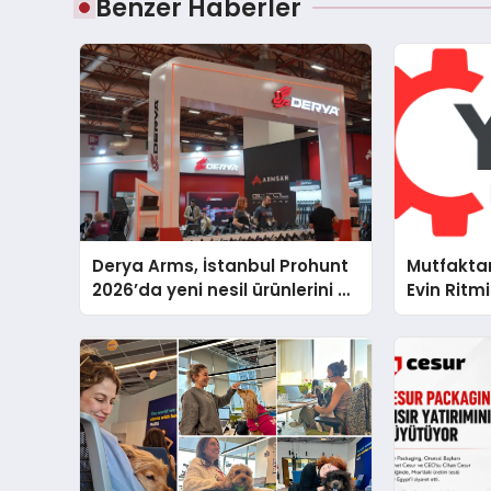
Benzer Haberler
Derya Arms, İstanbul Prohunt
Mutfakta
2026’da yeni nesil ürünlerini ve
Evin Rit
global marka vizyonunu
Cihazları
sergiledi
Destek D