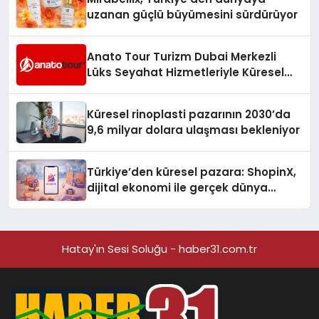
uzanan güçlü büyümesini sürdürüyor
Anato Tour Turizm Dubai Merkezli
Lüks Seyahat Hizmetleriyle Küresel
Turizmde Öne Çıkıyor
Küresel rinoplasti pazarının 2030’da
9,6 milyar dolara ulaşması bekleniyor
Türkiye’den küresel pazara: ShopinX,
dijital ekonomi ile gerçek dünya
alışverişini bir araya getirmeyi
hedefliyor
Hatay'ın Sesi Soluğu - haber31.com.tr