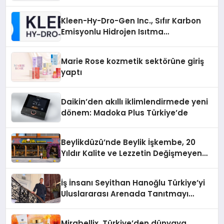
Gücü
Kleen-Hy-Dro-Gen Inc., Sıfır Karbon
Emisyonlu Hidrojen Isıtma
Teknolojisinde ISO ve TSSA
Düzenleyici Onaylarını Aldı
Marie Rose kozmetik sektörüne giriş
yaptı
Daikin’den akıllı iklimlendirmede yeni
dönem: Madoka Plus Türkiye’de
Beylikdüzü’nde Beylik İşkembe, 20
Yıldır Kalite ve Lezzetin Değişmeyen
Adresi
İş İnsanı Seyithan Hanoğlu Türkiye’yi
Uluslararası Arenada Tanıtmayı
Hedefliyor
Mirabellix, Türkiye’den dünyaya