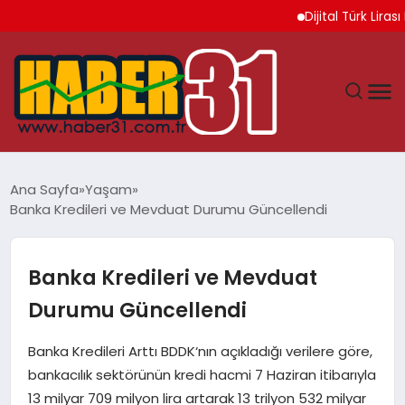
Dijital Türk Lirası Pr
ANASAYFA
Ana Sayfa
Yaşam
Banka Kredileri ve Mevduat Durumu Güncellendi
HATAY
YAŞAM
Banka Kredileri ve Mevduat
Durumu Güncellendi
EKONOMI
Banka Kredileri Arttı BDDK‘nın açıkladığı verilere göre,
GÜNDEM
bankacılık sektörünün kredi hacmi 7 Haziran itibarıyla
13 milyar 709 milyon lira artarak 13 trilyon 532 milyar