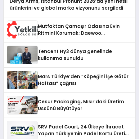
Derya Arms, İstanbul Prohunt 2026’da yeni nesil
ürünlerini ve global marka vizyonunu sergiledi
Mutfaktan Çamaşır Odasına Evin
Ritmini Korumak: Daewoo
Cihazlarında Dürüst Teknik Destek
Deneyimi
Tencent Hy3 dünya genelinde
kullanıma sunuldu
Mars Türkiye’den “Köpeğini İşe Götür
Haftası” çağrısı
Cesur Packaging, Mısır’daki Üretim
Üssünü Büyütüyor
SRV Padel Court, 24 Ülkeye İhracat
Yapan Türkiye’nin Padel Kortu Üretim