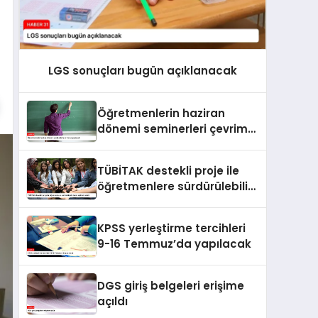
LGS sonuçları bugün açıklanacak
Öğretmenlerin haziran
dönemi seminerleri çevrim
içi yapılacak
TÜBİTAK destekli proje ile
öğretmenlere sürdürülebilir
tarım eğitimi verildi
KPSS yerleştirme tercihleri
9-16 Temmuz’da yapılacak
DGS giriş belgeleri erişime
açıldı