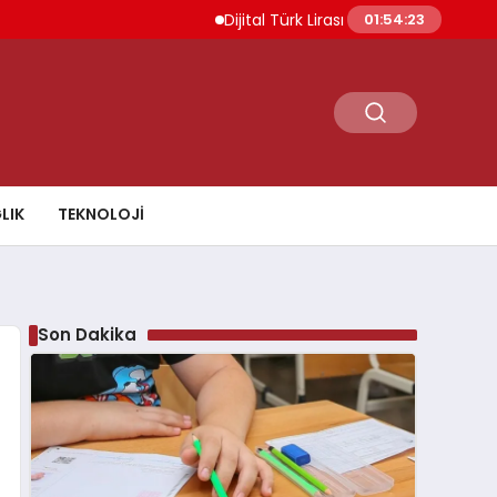
Dijital Türk Lirası Projesi Başvuru Değerl
01:54:24
LIK
TEKNOLOJI
Son Dakika