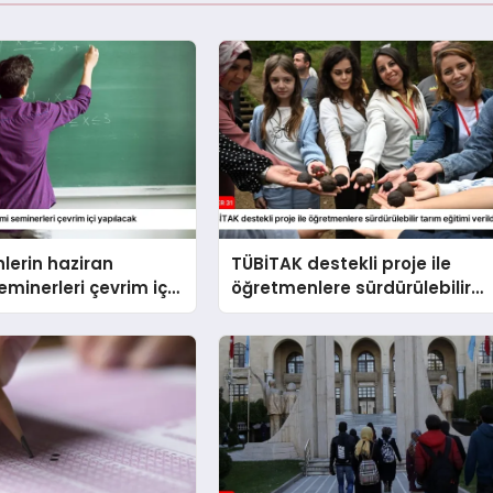
lerin haziran
TÜBİTAK destekli proje ile
minerleri çevrim içi
öğretmenlere sürdürülebilir
k
tarım eğitimi verildi