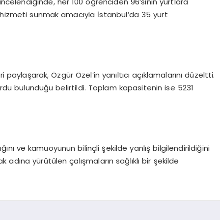
incelendiğinde, her 100 öğrenciden 96’sının yurtlara
nma hizmeti sunmak amacıyla İstanbul’da 35 yurt
leri paylaşarak, Özgür Özel’in yanıltıcı açıklamalarını düzeltti.
yurdu bulunduğu belirtildi. Toplam kapasitenin ise 5231
ğını ve kamuoyunun bilinçli şekilde yanlış bilgilendirildiğini
ak adına yürütülen çalışmaların sağlıklı bir şekilde