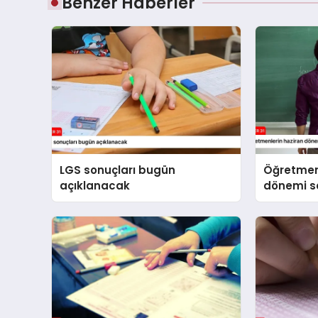
Benzer Haberler
LGS sonuçları bugün
Öğretmen
açıklanacak
dönemi se
yapılaca