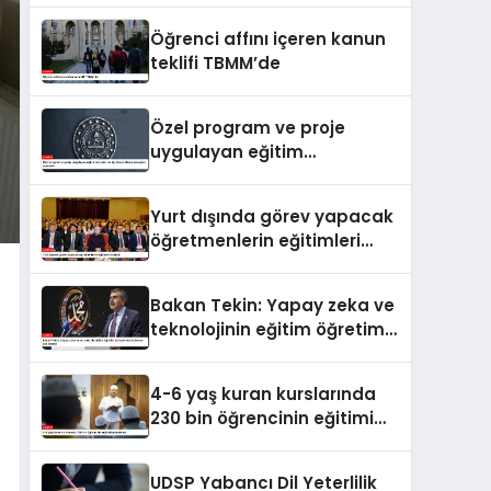
Öğrenci affını içeren kanun
teklifi TBMM’de
Özel program ve proje
uygulayan eğitim
kurumlarına öğretmen
atama sonuçları açıklandı
Yurt dışında görev yapacak
öğretmenlerin eğitimleri
başladı
Bakan Tekin: Yapay zeka ve
teknolojinin eğitim öğretim
süreçlerinde kullanımı çok
önemli
4-6 yaş kuran kurslarında
230 bin öğrencinin eğitimi
tamamlandı
UDSP Yabancı Dil Yeterlilik