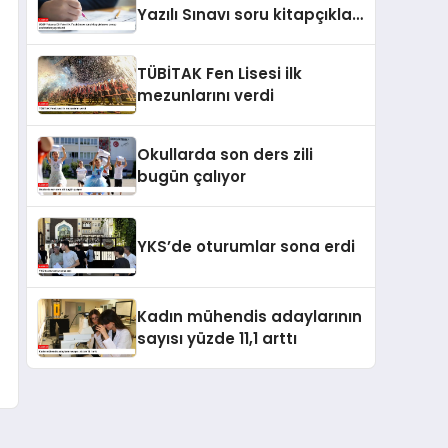
Yazılı Sınavı soru kitapçıkları
ve cevap anahtarları
yayımlandı
TÜBİTAK Fen Lisesi ilk
mezunlarını verdi
Okullarda son ders zili
bugün çalıyor
YKS’de oturumlar sona erdi
Kadın mühendis adaylarının
sayısı yüzde 11,1 arttı