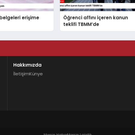
belgeleri erişime
Öğrenci affını içeren kanun
teklifi TBMM’de
Hakkımızda
İletişim
Künye
Mersin Haber
Mersin Lojistik