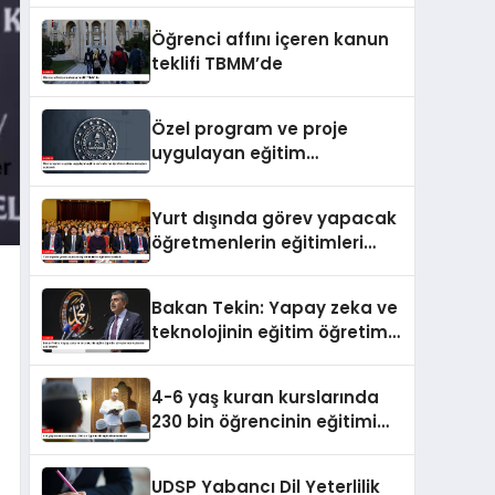
Öğrenci affını içeren kanun
teklifi TBMM’de
Özel program ve proje
uygulayan eğitim
kurumlarına öğretmen
atama sonuçları açıklandı
Yurt dışında görev yapacak
öğretmenlerin eğitimleri
başladı
Bakan Tekin: Yapay zeka ve
teknolojinin eğitim öğretim
süreçlerinde kullanımı çok
önemli
4-6 yaş kuran kurslarında
230 bin öğrencinin eğitimi
tamamlandı
UDSP Yabancı Dil Yeterlilik