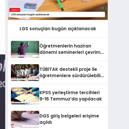
LGS sonuçları bugün açıklanacak
Öğretmenlerin haziran
dönemi seminerleri çevrim
içi yapılacak
TÜBİTAK destekli proje ile
öğretmenlere sürdürülebilir
tarım eğitimi verildi
KPSS yerleştirme tercihleri
9-16 Temmuz’da yapılacak
DGS giriş belgeleri erişime
açıldı