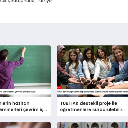
Vakfı, kütüphane, Türkiye”
lerin haziran
TÜBİTAK destekli proje ile
minerleri çevrim içi
öğretmenlere sürdürülebilir
k
tarım eğitimi verildi