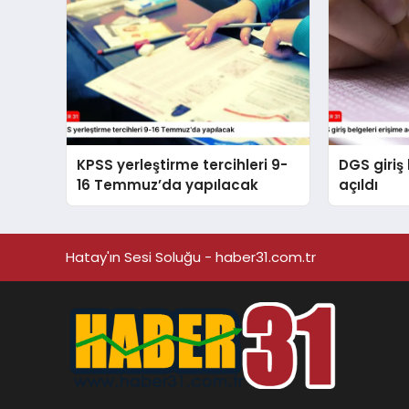
KPSS yerleştirme tercihleri 9-
DGS giriş 
16 Temmuz’da yapılacak
açıldı
Hatay'ın Sesi Soluğu - haber31.com.tr