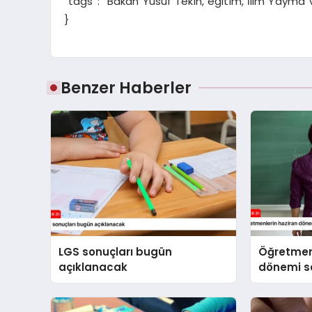
“tags”: “Bakan Yusuf Tekin, eğitim, İlim Yayma 
}
Benzer Haberler
LGS sonuçları bugün
Öğretmen
açıklanacak
dönemi se
yapılaca