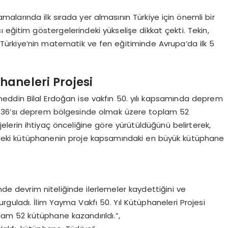
larında ilk sırada yer almasının Türkiye için önemli bir
 eğitim göstergelerindeki yükselişe dikkat çekti. Tekin,
e Türkiye’nin matematik ve fen eğitiminde Avrupa’da ilk 5
haneleri Projesi
eddin Bilal Erdoğan ise vakfın 50. yılı kapsamında deprem
 ve 36’sı deprem bölgesinde olmak üzere toplam 52
jelerin ihtiyaç önceliğine göre yürütüldüğünü belirterek,
’ndeki kütüphanenin proje kapsamındaki en büyük kütüphane
mde devrim niteliğinde ilerlemeler kaydettiğini ve
urguladı. İlim Yayma Vakfı 50. Yıl Kütüphaneleri Projesi
m 52 kütüphane kazandırıldı.”,