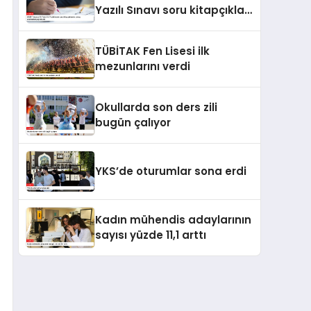
Yazılı Sınavı soru kitapçıkları
ve cevap anahtarları
yayımlandı
TÜBİTAK Fen Lisesi ilk
mezunlarını verdi
Okullarda son ders zili
bugün çalıyor
YKS’de oturumlar sona erdi
Kadın mühendis adaylarının
sayısı yüzde 11,1 arttı