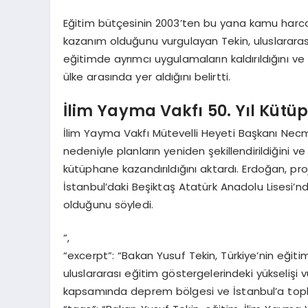
Eğitim bütçesinin 2003’ten bu yana kamu harcama
kazanım olduğunu vurgulayan Tekin, uluslararası
eğitimde ayrımcı uygulamaların kaldırıldığını v
ülke arasında yer aldığını belirtti.
İlim Yayma Vakfı 50. Yıl Kütüp
İlim Yayma Vakfı Mütevelli Heyeti Başkanı Necm
nedeniyle planların yeniden şekillendirildiğini
kütüphane kazandırıldığını aktardı. Erdoğan, pro
İstanbul’daki Beşiktaş Atatürk Anadolu Lisesi
olduğunu söyledi.
“,
“excerpt”: “Bakan Yusuf Tekin, Türkiye’nin eğiti
uluslararası eğitim göstergelerindeki yükselişi v
kapsamında deprem bölgesi ve İstanbul’a topla