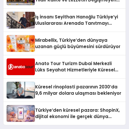
Adresi
İş İnsanı Seyithan Hanoğlu Türkiye’yi
Uluslararası Arenada Tanıtmayı
Hedefliyor
Mirabellix, Türkiye’den dünyaya
uzanan güçlü büyümesini sürdürüyor
Anato Tour Turizm Dubai Merkezli
Lüks Seyahat Hizmetleriyle Küresel
Turizmde Öne Çıkıyor
Küresel rinoplasti pazarının 2030’da
9,6 milyar dolara ulaşması bekleniyor
Türkiye’den küresel pazara: ShopinX,
dijital ekonomi ile gerçek dünya
alışverişini bir araya getirmeyi