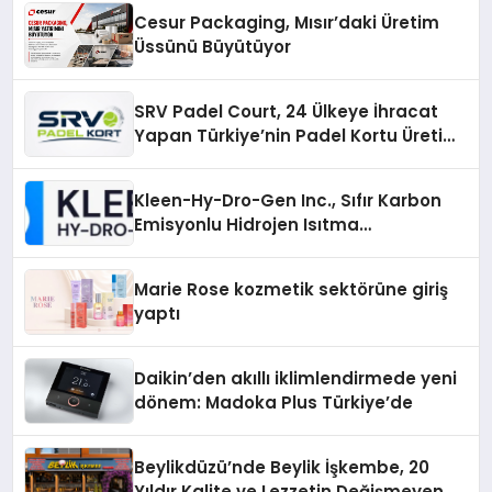
Cesur Packaging, Mısır’daki Üretim
Üssünü Büyütüyor
SRV Padel Court, 24 Ülkeye İhracat
Yapan Türkiye’nin Padel Kortu Üretim
Gücü
Kleen-Hy-Dro-Gen Inc., Sıfır Karbon
Emisyonlu Hidrojen Isıtma
Teknolojisinde ISO ve TSSA
Düzenleyici Onaylarını Aldı
Marie Rose kozmetik sektörüne giriş
yaptı
Daikin’den akıllı iklimlendirmede yeni
dönem: Madoka Plus Türkiye’de
Beylikdüzü’nde Beylik İşkembe, 20
Yıldır Kalite ve Lezzetin Değişmeyen