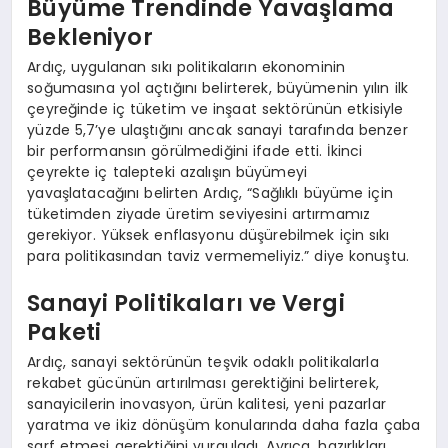
Büyüme Trendinde Yavaşlama
Bekleniyor
Ardıç, uygulanan sıkı politikaların ekonominin
soğumasına yol açtığını belirterek, büyümenin yılın ilk
çeyreğinde iç tüketim ve inşaat sektörünün etkisiyle
yüzde 5,7’ye ulaştığını ancak sanayi tarafında benzer
bir performansın görülmediğini ifade etti. İkinci
çeyrekte iç talepteki azalışın büyümeyi
yavaşlatacağını belirten Ardıç, “Sağlıklı büyüme için
tüketimden ziyade üretim seviyesini artırmamız
gerekiyor. Yüksek enflasyonu düşürebilmek için sıkı
para politikasından taviz vermemeliyiz.” diye konuştu.
Sanayi Politikaları ve Vergi
Paketi
Ardıç, sanayi sektörünün teşvik odaklı politikalarla
rekabet gücünün artırılması gerektiğini belirterek,
sanayicilerin inovasyon, ürün kalitesi, yeni pazarlar
yaratma ve ikiz dönüşüm konularında daha fazla çaba
sarf etmesi gerektiğini vurguladı. Ayrıca, hazırlıkları